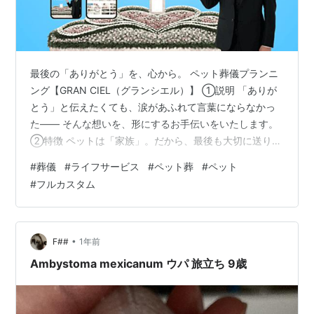
最後の「ありがとう」を、心から。 ペット葬儀プランニ
ング【GRAN CIEL（グランシエル）】 ①説明 「ありが
とう」と伝えたくても、涙があふれて言葉にならなかっ
た―― そんな想いを、形にするお手伝いをいたします。
②特徴 ペットは「家族」。だから、最後も大切に送りた
い。 犬や猫、小鳥、ウサギ、ハムスター。どんなペット
#
葬儀
#
ライフサービス
#
ペット葬
#
ペット
も、私たちと共に過ごし、心を癒し、笑顔をくれたかけ
#
フルカスタム
がえのない存在です。 その別れの瞬間は、悲しみ以上
に、深い感謝を伝えたい時間でもあります。 しかし、い
ざその時が来ると―― 「何をすればいいかわからない」
「どこに連絡すればいいの？」「後悔のないお別れにし
•
F##
1年前
たいけど…」 多くの方が、…
Ambystoma mexicanum ウパ 旅立ち 9歳