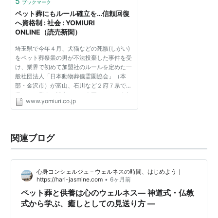
5
ブックマーク
ペット葬にもルール確立を…信頼回復
へ資格制 : 社会 : YOMIURI
ONLINE（読売新聞）
埼玉県で今年４月、犬猫などの死骸(しがい)
をペット葬祭業の男が不法投棄した事件を受
け、業界で初めて加盟社のルールを定めた一
般社団法人「日本動物葬儀霊園協会」（本
部・金沢市）が富山、石川など２府７県で営
業する９業者で設立され、全国でさらに参加
www.yomiuri.co.jp
を募っている。 業者を規制する法令がない中
で、「動物葬祭ディ...
関連ブログ
心身コンシェルジュ – ウェルネスの時間、はじめよう｜
•
https://hari-jasmine.com
6ヶ月前
ペット葬と供養は心のウェルネス― 神道式・仏教
式から学ぶ、癒しとしての見送り方 ―