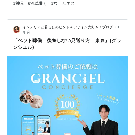
#
神具
#
浅草通り
#
ウェルネス
に深く関わる時間です。 今回取り上げるのは、ペット
葬、そしてペット供養というテーマ。それは「別れの作
法」であると同時に、残された私たちの心を癒し、日常
•
インテリアと暮らしのヒント＆デザイン大好き！ブログ
1
へと戻っていくための静かなセルフケアでもあります。
年前
神道式・仏教式という考え方の違い、供養の流れ…
「ペット葬儀 後悔しない見送り方 東京」(グラ
ンシエル)