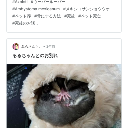
#
Axolotl
#
ウーパールーパー
けを連れて帰る事に。出会った時は1cmあるかないか。
#
Ambystoma mexicanum
#
メキシコサンショウウオ
とても小さなかわいい生命体でした。 それから9年、体
#
ペット葬
#
骨にする方法
#
死後
#
ペット死亡
長は30…
#
死後のお話し
•
みらさんち。
2年前
るるちゃんとのお別れ