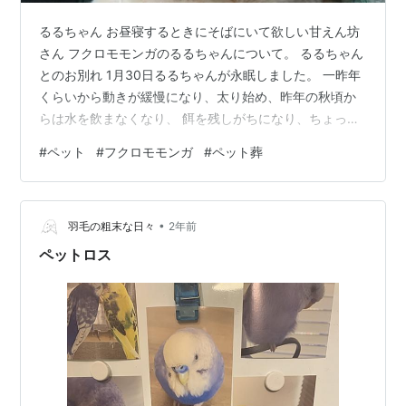
るるちゃん お昼寝するときにそばにいて欲しい甘えん坊
さん フクロモモンガのるるちゃんについて。 るるちゃん
とのお別れ 1月30日るるちゃんが永眠しました。 一昨年
くらいから動きが緩慢になり、太り始め、昨年の秋頃か
らは水を飲まなくなり、 餌を残しがちになり、ちょっと
ずつ弱り続けていたから、もうお別れが近いのかもと感
#
ペット
#
フクロモモンガ
#
ペット葬
じていました。 急激に体調を崩したわけではなかったか
ら動物病院に連れていく判断遅れちゃったな、とか、水
入れが飲みにくかったかなとか、動きが弱弱しくなった
•
のに合わせて室温を調整してあげたらよかったかなと
羽毛の粗末な日々
2年前
か、とまらない後悔。 小動物の人生は短い。 でも私がも
ペットロス
っとしっかりしてたらもっと長く生…