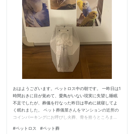
おはようございます。ペットロス中の朝です。 一昨日は1
時間おきに目が覚めて、愛鳥がいない現実に失望し睡眠
不足でしたが、葬儀を行なった昨日は早めに就寝してよ
く眠れました。 ペット葬儀屋さんをマンションの近所の
コインパーキングにお呼びし火葬、骨を拾うところまで
セットで対応頂きました。家族皆んなでお見送りできた
#
ペットロス
#
ペット葬
ことに感謝です。 大好物のパンと、写真、妻のインコの