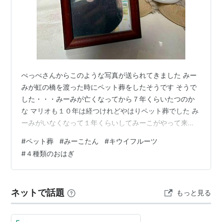
ぺっぺさんからこのような写真が送られてきました みー
みが虹の橋を渡った時にペット葬をしたそうです そうで
した・・・みーみが亡くなってから７年くらいたつのか
な マリオも１０年は経つけれどやはりペット葬でした み
ーみがいなくなって１年くらいしてみーこがやって来ま
した にゃんこ好きのぺっぺさんです ふっくらみーこたん
#
ペット葬
#
みーこたん
#
キウイフルーツ
も紙袋が大好きなようです にゃんこは紙袋や段ボールが
#
４種類のおはぎ
大好きなのね 近くを流れる川に何か魚がいたようです 今
年もキウイが豊作みたいです 良かったね 昨日写メを貰っ
たのですが、相変わらずまめなぺっぺさんです 雨で畑に
ネットで話題
もっと見る
行けなかったので牡丹餅を作りました～ 美味しそうです
ね 実家ではあんこ・きな…