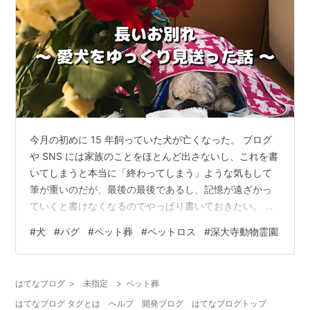
今月の初めに 15 年飼っていた犬が亡くなった。 ブログ
や SNS には家族のことをほとんど出さないし、これを書
いてしまうと本当に「終わってしまう」ような気もして
筆が重いのだが、最後の最後であるし、記憶が遠ざかっ
ていくと書けなくなるのでやっぱり書いておきたい。 亡
くなるまでの経過 葬儀・火葬 ペットロスで現れた症状と
#
犬
#
パグ
#
ペット葬
#
ペットロス
#
深大寺動物霊園
対処 関連リンク 亡くなるまでの経過 先月の半ば頃に腰
が立ちにくくなってオシッコが出にくくなった。動物病
院に連れていきレントゲンを撮ると膀胱の中に石ができ
はてなブログ
>
未指定
>
ペット葬
ていて、それが出口に詰まっているとの事。尿道カテー
はてなブログ タグとは
ヘルプ
開発ブログ
はてなブログトップ
テルというのだろうか、管を通して水圧で石を膀胱に押