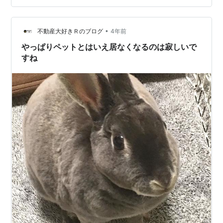
羽を一緒にお供に入れてお見送りし、少し気持ちが落ち
着いてきました。お骨もセキセイインコの割にしっかり
•
とした綺麗なものでした。ありがとう。 お別れの儀式と
不動産大好きＲのブログ
4年前
いうのは気持ちの整理をつけるためにも必要ですね。 明
やっぱりペットとはいえ居なくなるのは寂しいで
日はフォトフレームと煙の出ない線香を購…
すね