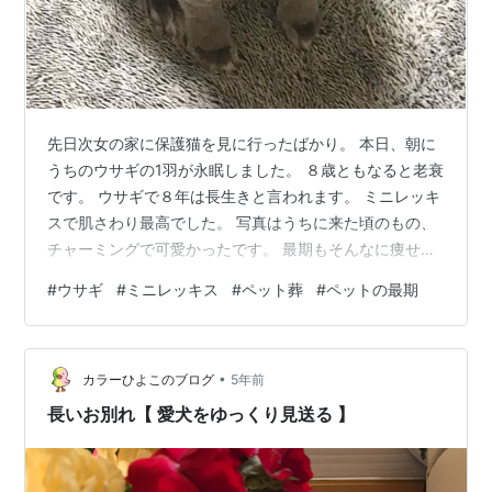
先日次女の家に保護猫を見に行ったばかり。 本日、朝に
うちのウサギの1羽が永眠しました。 ８歳ともなると老衰
です。 ウサギで８年は長生きと言われます。 ミニレッキ
スで肌さわり最高でした。 写真はうちに来た頃のもの、
チャーミングで可愛かったです。 最期もそんなに痩せず
毛艶も良いままでした。 悲しいけれども、動物飼ってる
#
ウサギ
#
ミニレッキス
#
ペット葬
#
ペットの最期
とほとんどその最期を看取ることになります。 dogo-
forestgarden.com 道後フォレストガーデンさんで火葬し
てもらうことにしました。 12時からお別れの会も用意し
•
てくれてとても担当の方の丁寧な対応で感動しました。
カラーひよこのブログ
5年前
たかがペットでセレモニーという人もいますが、ペット
長いお別れ【 愛犬をゆっくり見送る 】
は今や…