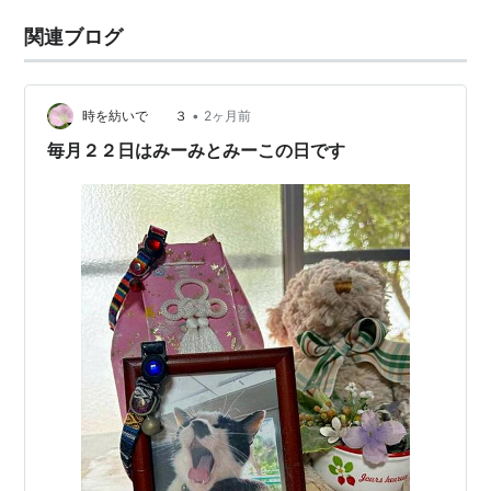
関連ブログ
•
時を紡いで ３
2ヶ月前
毎月２２日はみーみとみーこの日です