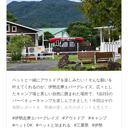
ペットと一緒にアウトドアを楽しみたい！そんな願いを
叶えてくれるのが、伊勢志摩エバーグレイズ。広々とし
たキャンプ場と美しい自然に囲まれた場所で、1泊2日の
バーベキューキャンプを楽しんできました！今回はその
体験レポートを、準備や楽しみ方のポイントも交えてご
紹介します 伊勢志摩エバーグレイズとは？ 1日目：BBQ
#
伊勢志摩エバーグレイズ
#
アウトドア
#
キャンプ
と散策 2日目：ゆっくり朝の時間を満喫 今回利用した宿
#
ペットOK
#
ペットと泊まれる
#
三重県
#
伊勢
泊施設 まとめ 訪れ方 伊勢志摩エバーグレイズとは？ 三