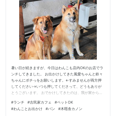
暑い日が続きますが、今日はわんこも店内OKのお店でラ
ンチしてきました。 お出かけしてきた風愛ちゃんと鈴々
ちゃんにポチっをお願いします。←すみませんが両方押
してください→いつも押してくださって、どうもありが
とうございます。 おでかけしてきたのは、我が家から車
で１５分ほどのところにある「木𫞂舎カノン」さん。
#
ランチ
#
古民家カフェ
#
ペットOK
https://mokuyosya.net/canon.html 以前、私は犬仲間に
#
わんことお出かけ
#
パン
#
木𫞂舎カノン
連れてってもらったことがあったけれど、パパは初め