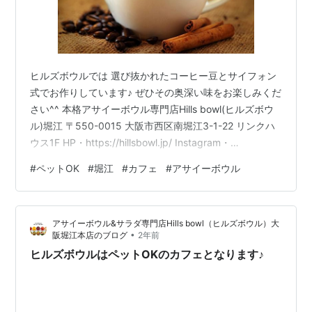
ヒルズボウルでは 選び抜かれたコーヒー豆とサイフォン
式でお作りしています♪ ぜひその奥深い味をお楽しみくだ
さい^^ 本格アサイーボウル専門店Hills bowl(ヒルズボウ
ル)堀江 〒550-0015 大阪市西区南堀江3-1-22 リンクハ
ウス1F HP・https://hillsbowl.jp/ Instagram・
https://www.instagram.com/hills_bowl_
#
ペットOK
#
堀江
#
カフェ
#
アサイーボウル
アサイーボウル&サラダ専門店Hills bowl（ヒルズボウル）大
•
阪堀江本店のブログ
2年前
ヒルズボウルはペットOKのカフェとなります♪