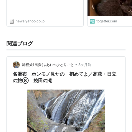
news.yahoo.co.jp
togetter.com
関連ブログ
•
雑種犬｢風愛(ふあ)｣のひとりごと
8ヶ月前
名瀑布 ホンモノ見たの 初めてよ／高萩・日立
の旅⑧ 袋田の滝