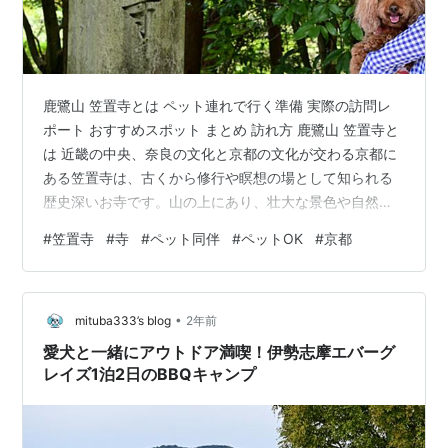
鹿鷺山 笠置寺とは ペット連れで行く準備 実際の訪問レ
ポート おすすめスポット まとめ 訪れ方 鹿鷺山 笠置寺と
は 近畿の中央、奈良の文化と京都の文化が交わる京都に
ある笠置寺は、古くから修行や瞑想の場として知られる
歴史深いお寺です。山の上にあり、壮大な景色や自然が
広がっています。ペット連れでも自然の中をゆっくり歩
#
笠置寺
#
寺
#
ペット同伴
#
ペットOK
#
京都
けるため、休日の散策にはぴったりの場所です！ ペット
連れで行く準備 リード必須：お寺は静かな場所なので、
他の参拝者への配慮が必要です。必ずリードをつけまし
•
ょう。 持ち物チェック：お水、ペット用のマナー袋、お
mituba333’s blog
2年前
やつを忘れずに！ 行き先確認：一部のエリアはペット立
愛犬と一緒にアウトドア満喫！伊勢志摩エバーグ
ち入り不可の可能性があるため…
レイズ1泊2日のBBQキャンプ