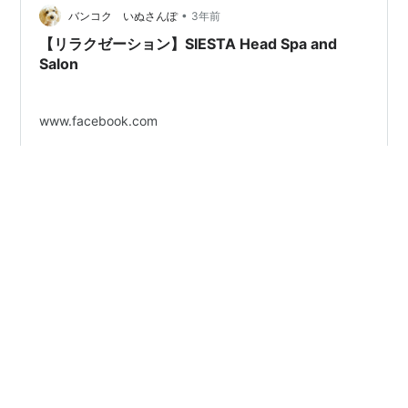
•
バンコク いぬさんぽ
3年前
【リラクゼーション】SIESTA Head Spa and
Salon
www.facebook.com
#
バンコク
#
美容
#
ヘッドスパ
#
ペットOK
#
天然