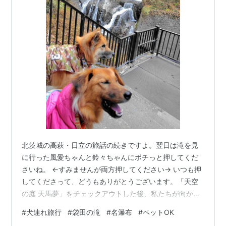
北茨城の高萩・日立の旅話の続きですよ。翌日は滝を見
に行った風愛ちゃんと鈴々ちゃんにポチっと押してくだ
さいね。 ←すみませんが両方押してください→ いつも押
してくださって、どうもありがとうございます。「天空
の庭 天馬夢」をチェックアウトした後、私たちが向かっ
たのは、名瀑布「袋田の滝」です。 www.daigo-
#
犬連れ旅行
#
袋田の滝
#
名瀑布
#
ペットOK
kanko.jp 滝好きの我が家ということもあるけれど、実は