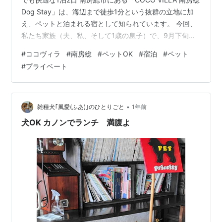
Dog Stay」は、海辺まで徒歩1分という抜群の立地に加
え、ペットと泊まれる宿として知られています。 今回、
私たち家族（夫、私、そして1歳の息子）で、9月下旬に
素泊まり1泊2日の旅行を体験しました。 読者の皆さんの
#
ココヴィラ
#
南房総
#
ペットOK
#
宿泊
#
ペット
多くが、0〜2歳の小さなお子さんを連れてのお出かけに
#
プライベート
不安を感じると思いますが、この宿は予想以上に快適
で、幼児連れにもおすすめできると感じました。 この記
事では、滞在の様子と具体的な良かった点・気になった
点を、子育て世帯の目線で詳しく紹介します。 【C…
•
雑種犬｢風愛(ふあ)｣のひとりごと
1年前
犬OK カノンでランチ 満腹よ