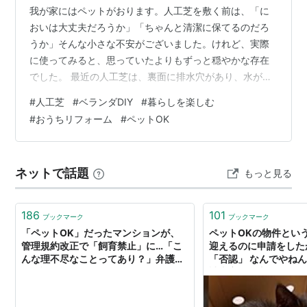
我が家にはペットがおります。人工芝を敷く前は、「に
おいは大丈夫だろうか」「ちゃんと清潔に保てるのだろ
うか」そんな小さな不安がございました。けれど、実際
に使ってみると、思っていたよりもずっと穏やかな存在
でした。 最近の人工芝は、裏面に排水穴があり、水が抜
ける構造になっています。排泄後は水でさっと流すだ
#
人工芝
#
ベランダDIY
#
暮らしを楽しむ
け。定期的にブラッシングをするだけで、きれいな状態
#
おうちリフォーム
#
ペットOK
を保ちやすいと感じています。天然芝のように泥で汚れ
ることもなく、雨の日でも足元が安定しているのは本当
に助かっております。 今回選んだのは、合同会社東陽商
ネットで話題
もっと見る
事の人工芝です。パイルの密度がしっかりしていて、踏
み心地もやわらかく、ペットが走っても安心感がござ…
186
101
ブックマーク
ブックマーク
「ペットOK」だったマンションが、
ペットOKの物件とい
管理規約改正で「飼育禁止」に…「こ
迎えるのに申請をした
んな理不尽なことってあり？」弁護士
「否認」 なんでやね
が解説（まいどなニュース） - Yahoo!
請内容を見直したら、
ニュース
った