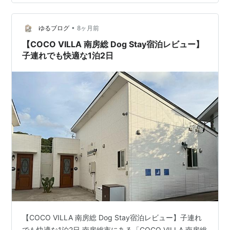
ちょっとした想い出があって、1度実物を見ておきたかっ
たんです。 紅葉の季節がとてもキレイだそうですが、今
•
年の紅葉は11月28日に終了と出ていて、訪れたのが12月
ゆるブログ
8ヶ月前
5日で、一週間ほど遅かったです。 そのせいか観光客も
【COCO VILLA 南房総 Dog Stay宿泊レビュー】
まばらでしたね。 …
子連れでも快適な1泊2日
【COCO VILLA 南房総 Dog Stay宿泊レビュー】子連れ
でも快適な1泊2日 南房総市にある「COCO VILLA 南房総