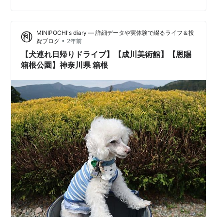
重県の自然豊かなエリアに位置するグランピングリゾー
ト「伊勢志摩エバーグレイズ」。ペット同伴OKのコテー
MINIPOCHI's diary ― 詳細データや実体験で綴るライフ＆投
ジやキャンプサイトがあり、アウトドア初心者からベテ
•
資ブログ
2年前
ランまで楽しめるスポットです。…
【犬連れ日帰りドライブ】【成川美術館】【恩賜
箱根公園】神奈川県 箱根