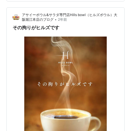
て。ここなら、店内もわんこOKだから、この暑い時期で
も安心して連れていくことができます。 犬連れ席は、予
アサイーボウル&サラダ専門店Hills bowl（ヒルズボウル）大
約した方がいいと聞いていたので、出かける前に電話し
•
阪堀江本店のブログ
2年前
て確認。…
その拘りがヒルズです