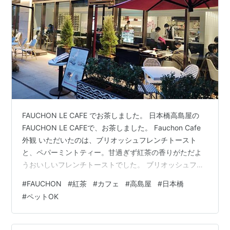
FAUCHON LE CAFE でお茶しました。 日本橋高島屋の
FAUCHON LE CAFEで、お茶しました。 Fauchon Cafe
外観 いただいたのは、ブリオッシュフレンチトースト
と、ペパーミントティー。甘過ぎず紅茶の香りがただよ
うおいしいフレンチトーストでした。 ブリオッシュフレ
ンチトースト もう一つは、マカロンとアールグレーでし
#
FAUCHON
#
紅茶
#
カフェ
#
高島屋
#
日本橋
た。 マカロンとアールグレイティー テラス席は、ペット
#
ペットOK
同伴OKのようです。 ペット同伴OK おいしいお茶のひと
時を過ごせました ランキング参加中初心者グループ ラン
キング参加中飲み物 ランキング参加中スイーツ