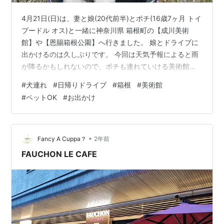
4月21日(日)は、妻と娘(20代前半)とポチ(16歳7ヶ月 トイ
プードル オス)と一緒に神奈川県 箱根町の【成川美術
館】や【恩賜箱根公園】へ行きました。 娘とドライブに
出かけるのは久しぶりです。 今回は天気予報によると雨
が降るかもしれないので、ポチも連れていける美術館的
な施設をネットで探してみたところ【成川美術館】がよ
#
犬連れ
#
日帰りドライブ
#
箱根
#
美術館
さそうだったので、行ってみることにしました。結局、
#
ペットOK
#
お出かけ
雨は降りませんでしたが、よい美術館だったと思いま
す。 ペットOKの美術館は少ないと思います。カフェは
NGですが、展示室、庭園共にペットを床や地面に降ろさ
なければ、顔が出ていてもOKという、たいへん大らかな
•
Fancy A Cuppa？
2年前
美術館です。尚、ウェブサ…
FAUCHON LE CAFE