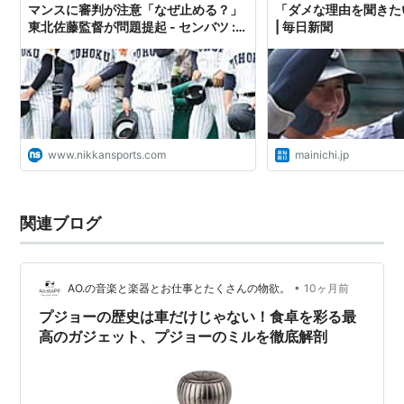
マンスに審判が注意「なぜ止める？」
「ダメな理由を聞きた
東北佐藤監督が問題提起 - センバツ :
| 毎日新聞
日刊スポーツ
www.nikkansports.com
mainichi.jp
関連ブログ
•
AO.の音楽と楽器とお仕事とたくさんの物欲。
10ヶ月前
プジョーの歴史は車だけじゃない！食卓を彩る最
高のガジェット、プジョーのミルを徹底解剖