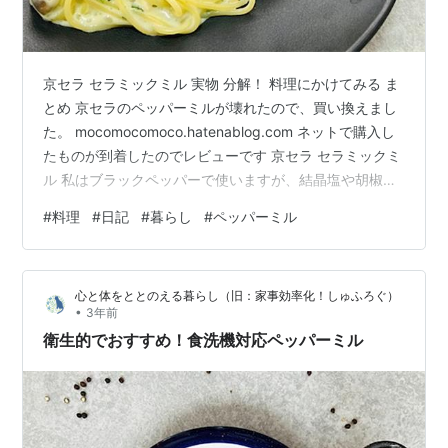
京セラ セラミックミル 実物 分解！ 料理にかけてみる ま
とめ 京セラのペッパーミルが壊れたので、買い換えまし
た。 mocomocomoco.hatenablog.com ネットで購入し
たものが到着したのでレビューです 京セラ セラミックミ
ル 私はブラックペッパーで使いますが、結晶塩や胡椒、
山椒にも使えます。 ツマミを回せば、粗さの調節も可能
#
料理
#
日記
#
暮らし
#
ペッパーミル
分解して、洗浄できます。 しかも、食洗機対応なので、
食洗機に頼りっぱなしなわたしにはうれしい 実物 清潔感
溢れる白。 このツマミを右に回せば細かく、左に回せば
心と体をととのえる暮らし（旧：家事効率化！しゅふろぐ）
粗く、ブラックペッパーを挽けます 分解！ 右から二番目
•
3年前
の部品は、取りづらかったです。 爪楊枝で裏…
衛生的でおすすめ！食洗機対応ペッパーミル