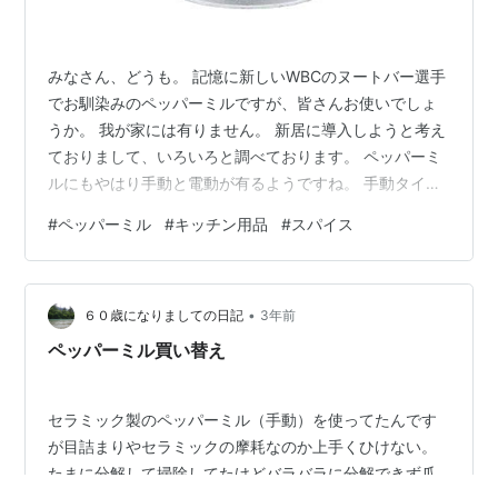
みなさん、どうも。 記憶に新しいWBCのヌートバー選手
でお馴染みのペッパーミルですが、皆さんお使いでしょ
うか。 我が家には有りません。 新居に導入しようと考え
ておりまして、いろいろと調べております。 ペッパーミ
ルにもやはり手動と電動が有るようですね。 手動タイプ
はこんなものが有りました。 CASUAL PRODUCT ソルト
#
ペッパーミル
#
キッチン用品
#
スパイス
ミル・ペッパーミル φ44×H106mm 粗さ調整簡単
064845 CASUAL PRODUCT Amazon アインブラウ 多
目的ミル ペッパーミル ソルトミル 天然オーク 無垢材 セ
•
ラミック 22㎝ ヴィンテージ色 Ein Blau Amazon 飲食店
６０歳になりましての日記
3年前
等でもよく見か…
ペッパーミル買い替え