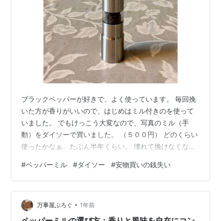
ブラックペッパーが好きで、よく使っています。 毎回挽
いた方が香りがいいので、はじめはミル付きのを使って
いました。 でもけっこう大変なので、写真のミル（手
動）をダイソーで買いました。 （５００円） どのくらい
使ったかなぁ、たぶん半年くらい。 壊れて挽けなくなっ
たので、ネットで電動ミル買ってみましたよ。 （岩塩と
#
ペッパーミル
#
ダイソー
#
安物買いの銭失い
コショウ用） 同じメーカーで同じ製品だけど、ミッキー
の方が少しお高い。 でもポイントの分引くと、ダイソー
のミルの３つ分とちょっと。 スイッチ押すだけなのでス
•
トレスが全然違うのよ。 初めからこっち買えばよかっ
万事屋ぶろぐ
1年前
た・・・。 今までの人生で、目先の出費をケチって安い
ペッパーミルの選び方：香りと風味を自在にコン