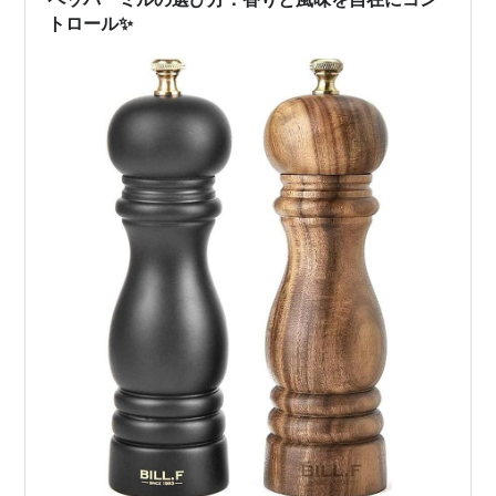
方を買って、失敗したと思った事何…
トロール✨