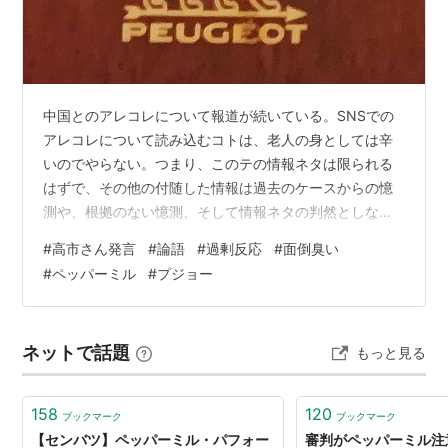
中国とのアレコレについて報道が続いている。SNSでの
アレコレについて読み込むコトは、老人の身としては辛
いのでやらない。つまり、このテの情報ネタは限られる
はずで、その他の付随した情報は過去のケースからの憶
測や、根拠のない憶測、そして情報ネタの判然としなト
コロからのコピペで埋められている・・・と見ていいだ
#
高市さん発言
#
論語
#
過剰反応
#
面倒臭い
ろう。 そんなコトに振り回される程、老人でも暇ではな
#
ペッパーミル
#
プジョー
い。 では、冴えない老人一名・・・ナニがそんなに忙し
い？ クリニック通い。 ま、かつての親の様子を思い出せ
ば、ある時期はあらゆる科目の医者通いが続いた。ホン
ネットで話題
もっと見る
トに毎日のように医者に行っていた。そして数年を経て
様々な不具合が落ち着きを見せたトコロで、…
158
120
ブックマーク
ブックマーク
【センバツ】ペッパーミル・パフォー
審判がペッパーミル注