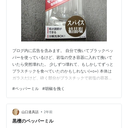
ブログ内に広告を含みます。 自分で挽いてブラックペッ
パーを使っているけど、岩塩の空き容器に入れて挽いて
いたら突然壊れた。 少しずつ壊れて、もしかしてずっと
プラスチックを食べていたのかもしれない(+o+) 本体は
ガラスだけど、砕く部分がプラスチックで岩塩の容器に
は使い回すなと書いてあるから長期で使っていいもので
#
ペッパーミル
#
胡椒を挽く
はなかったんだなと反省した。 反省したはずだけど、と
りあえずもう1つある岩塩の容器に移し替えて使ってみた
らこっちの岩塩の容器の方がブラックペッパーが細かく
•
砕かれて良い。 大きく砕くのも悪くないんだけど、辛さ
山口道具話
2年前
が出る気がする。 胡椒って結構辛いなと思っていたけど
黒檀のペッパーミル
砕く形だったのかも知れぬ(^_^…