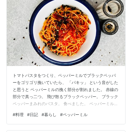
トマトパスタをつくり、ペッパーミルでブラックペッパ
ーをゴリゴリ挽いていたら、 「パキッ」 という音がした
と思うと ペッパーミルの挽く部分が割れました。 赤線の
部分で真っ二つ。 飛び散るブラックペッパー。 ブラック
ペッパーまみれのパスタ。 食べました。 ペッパーミルは
10年使いました。 寿命かな。 パスタ大好きなので、ペッ
#
料理
#
日記
#
暮らし
#
ペッパーミル
パーミルがないと困る～ 今日もカルボナーラを作ってか
ら 「…ペッパーミルが、ない！」 ブラックペッパーがな
いと、ちょっと味気ないのです。 というわけで、新しい