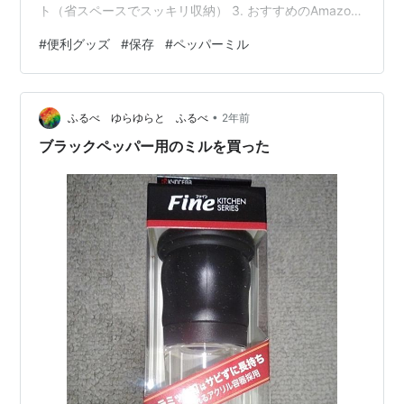
ト（省スペースでスッキリ収納） 3. おすすめのAmazon
商品 4. まとめ ──────​────── 1. はじめに 「もっと
#
便利グッズ
#
保存
#
ペッパーミル
快適に生活できるアイテムがあればいいのに」と思った
ことはありませんか？ 多くの家庭ではあまり見かけない
けれど、実際に使ってみると便利すぎて手放せなくなる
•
アイテムがたくさんあります。 今回は、そんな「意外と
ふるべ ゆらゆらと ふるべ
2年前
持っていないけど、あると便利なアイ…
ブラックペッパー用のミルを買った