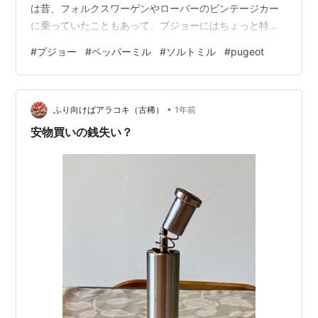
は昔、フォルクスワーゲンやローバーのビンテージカー
に乗っていたこともあって、プジョーにはちょっと特別
な憧れがありました。今はシトロエンのミニバンに乗っ
#
プジョー
#
ペッパーミル
#
ソルトミル
#
pugeot
て家族でキャンプに出かけるのが週末の楽しみになって
いますが、いつかまた、あの頃のように個性的な車に乗
りたいなぁと夢見たりします。また、プジョーとシトロ
•
エンも現在は同じグループ。何か縁を感じます。 でも、
ふり向けばアラコキ（古稀）
1年前
もしあなたがプジョーの車や自転車にしか興味がないと
安物買いの銭失い？
したら、とんでもない秘密を知らずに過ごしてい…