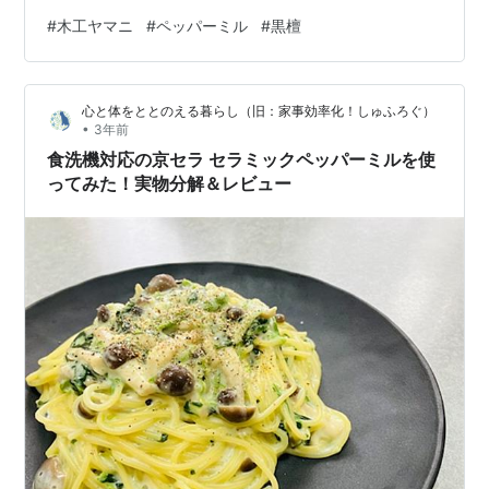
の作品です yamaniwoodworks802.wixsite.com 黒檀 実
#
木工ヤマニ
#
ペッパーミル
#
黒檀
際 密度の高い木なので重いです でもってそれに伴い固さ
もあるとのことで 加工するのに苦労する材料でもあるみ
たいです 持った感じ 大きさは4寸 その分 仕上がった感じ
心と体をととのえる暮らし（旧：家事効率化！しゅふろぐ）
の木目と黒光りした美しい佇まいは別格な感じでごわす
•
3年前
（ごわす⁉️） ユニークな名前 こちら…
食洗機対応の京セラ セラミックペッパーミルを使
ってみた！実物分解＆レビュー