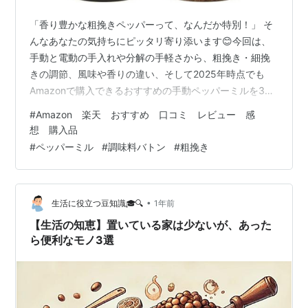
「香り豊かな粗挽きペッパーって、なんだか特別！」 そ
んなあなたの気持ちにピッタリ寄り添います😊今回は、
手動と電動の手入れや分解の手軽さから、粗挽き・細挽
きの調節、風味や香りの違い、そして2025年時点でも
Amazonで購入できるおすすめの手動ペッパーミルを3つ
厳選してご紹介します！ちょっと注目したい人に、“おす
#
Amazon 楽天 おすすめ 口コミ レビュー 感
すめの調味料”として、味にこだわるあなたへ贈る1本で
想 購入品
す。 手動 vs 電動：どっちを選ぶ？ 🎯 手動ペッパーミル
#
ペッパーミル
#
調味料バトン
#
粗挽き
の魅力 風味と香りのコントロール自由！ 粗挽きにすれば
粒の食感とスパイシーさがグッと引き立ち、細挽きにす
れば香りが食材と馴染みやすくなります。 メンテナンス
•
生活に役立つ豆知識🎓🔍
1年前
も簡単！分解して手入…
【生活の知恵】置いている家は少ないが、あった
ら便利なモノ3選