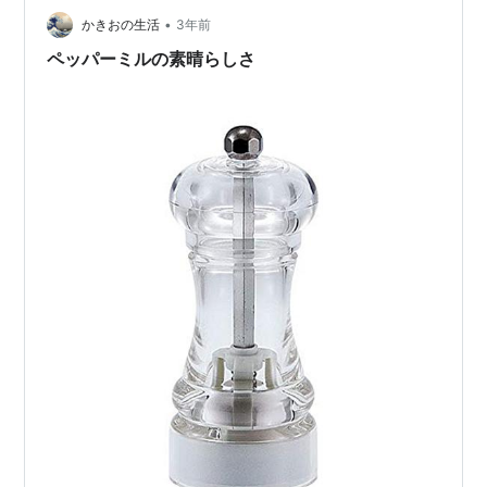
•
ペッパーミルを発注しました。 今まで使っていたものの
かきおの生活
3年前
後継版のようです。 リンク こちらは食洗機でも洗えるの
ペッパーミルの素晴らしさ
で、衛生的。 …