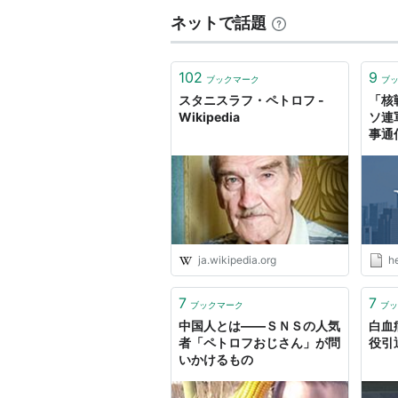
ネットで話題
102
9
ブックマーク
ブ
スタニスラフ・ペトロフ -
「核
Wikipedia
ソ連
事通信
ja.wikipedia.org
h
7
7
ブックマーク
ブッ
中国人とは――ＳＮＳの人気
白血
者「ペトロフおじさん」が問
役引
いかけるもの