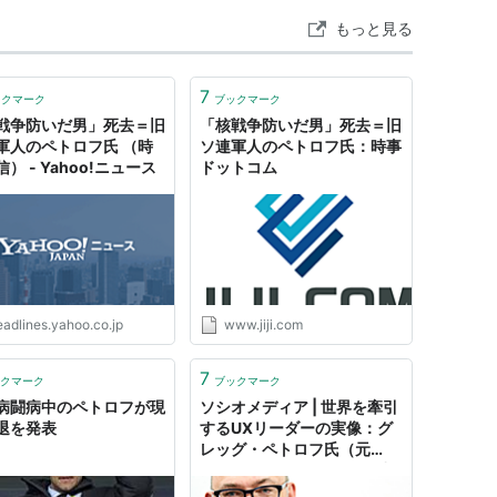
もっと見る
7
ックマーク
ブックマーク
戦争防いだ男」死去＝旧
「核戦争防いだ男」死去＝旧
軍人のペトロフ氏 （時
ソ連軍人のペトロフ氏：時事
） - Yahoo!ニュース
ドットコム
eadlines.yahoo.co.jp
www.jiji.com
7
クマーク
ブックマーク
病闘病中のペトロフが現
ソシオメディア | 世界を牽引
退を発表
するUXリーダーの実像：グ
レッグ・ペトロフ氏（元
GE・CXO、現 Google・常
務取締役）へのインタビュー