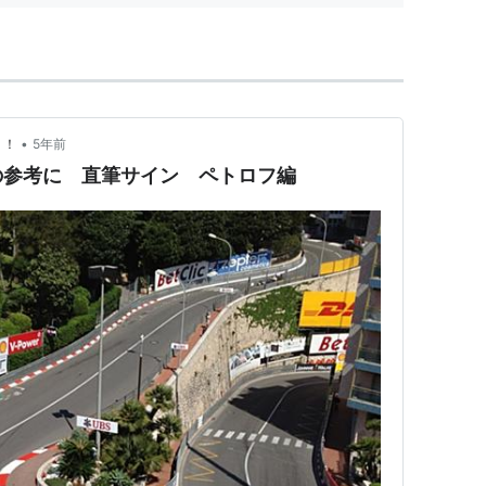
•
う！
5年前
の参考に 直筆サイン ペトロフ編