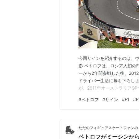
今回サインを紹介するのは、ヴィ
影 ペトロフは、ロシア人初のF
ーから2年間参戦した後、2012
ドライバー生活に幕を下ろしま
が、2011年オーストラリアG
を退いた後はWECでも活躍し
#
ペトロフ
#
サイン
#
F1
#
のお約束です。 私もサイング
のは購入品ではなく…
ただのフィギュアスケートファンの
ペトロフがミーシンか