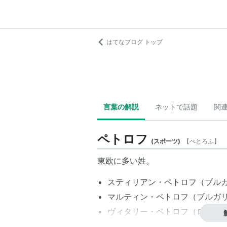
はてなブログ トップ
言葉の解説
ネットで話題
関
ペトロフ
(
スポーツ
)
【
ぺとろふ
】
東欧に多い姓。
スティリアン・ペトロフ
（ブル
マルティン・ペトロフ
（ブルガ
ヴィタリー・ペトロフ
（ロシア
スタニスラフ・ペトロフ
（ソビ