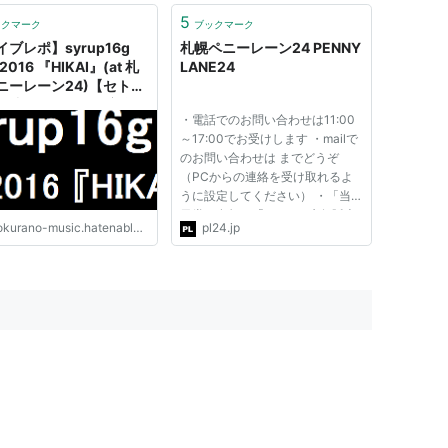
5
ックマーク
ブックマーク
ブレポ】syrup16g
札幌ペニーレーン24 PENNY
 2016 『HIKAI』(at 札
LANE24
ニーレーン24)【セトリ
 - 消えゆく僕らの音楽雑
・電話でのお問い合わせは11:00
～17:00でお受けします ・mailで
のお問い合わせは までどうぞ
（PCからの連絡を受け取れるよ
うに設定してください） ・「当
日券の有無」「GOODS先行販売
kurano-music.hatenablog.com
pl24.jp
の時間」「ロッカーオープンの時
間」は、すべてライブ当日に決定
しますので、１３時以降にお知ら
せすることがが可能になります。
・開場...