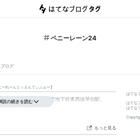
ペニーレーン24
連ブログ
にーれーんとぅえんてぃふぉー
】
はてな
ウス。最寄駅は札幌市営地下鉄東西線琴似駅。
解説の続きを読む
はてな
はてな
Copyrig
もっと見る