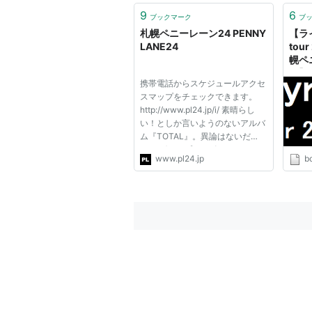
9
6
ブックマーク
ブ
札幌ペニーレーン24 PENNY
【ライ
LANE24
tour
幌ペ
有】
携帯電話からスケジュールアクセ
記
スマップをチェックできます。
http://www.pl24.jp/i/ 素晴らし
い！としか言いようのないアルバ
ム『TOTAL』。異論はないだ
ろ？ グループのスポークスマン
www.pl24.jp
bo
であるILL-BOSSTINO(Rap)と話
をして分かったことがある。才能
のある人間は山ほどいる。でもそ
れだけでは高みには辿り着かな
い。その...