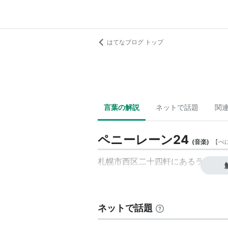
はてなブログ トップ
言葉の解説
ネットで話題
関
ペニーレーン24
(
音楽
)
【
ぺ
札幌市西区二十四軒にあるライブハ
ネットで話題