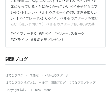
この記事はこんなに人におすすめ・新しいベイの強さが
気になっている・とにかくかっこいいベイを子どもにプ
レゼントしたい・ペルセウスダークの強い改造を知りた
い 【ベイブレードX】CXベイ、ペルセウスダークを救い
たい【強い？弱い？】 ペルセウスダークB6-80Wの基本
情報 パーツ構成 ペルセウスダークの特徴とおすすめポイ
#
ベイブレードX
#
新ベイ
#
ペルセウスダーク
ント おすすめポイント メリットとデメリットを徹底比較
#
CXライン
#
５歳男児プレゼント
メリット デメリット ペルセウスダークは強い？弱い？
攻撃型・防御型・持久型への改造案 攻撃型カスタマイ
ズ：ペルセウスダークB6-60A 防御・持久型カスタマイ
関連ブログ
ズ：ペルセウスダークB7-60DB ペルセウスダークを救う
ために その…
はてなブログ
>
未指定
>
ペルセウスダーク
はてなブログ タグとは
ヘルプ
開発ブログ
はてなブログトップ
Copyright (C) 2001-
2026
Hatena.