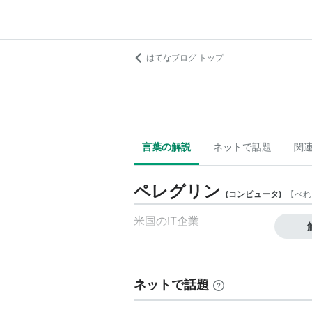
はてなブログ トップ
言葉の解説
ネットで話題
関
ペレグリン
(
コンピュータ
)
【
ぺれ
米国のIT企業
ネットで話題