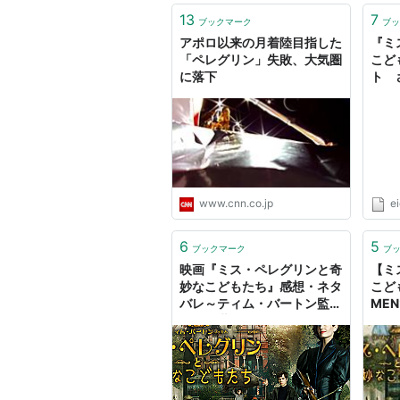
13
7
ブックマーク
ブッ
アポロ以来の月着陸目指した
『ミ
「ペレグリン」失敗、大気圏
こど
に落下
ト 
ン
www.cnn.co.jp
e
6
5
ブックマーク
ブ
映画『ミス・ペレグリンと奇
【ミ
妙なこどもたち』感想・ネタ
こど
バレ～ティム・バートン監督
ME
らしい世界観の作品～｜冷静
と情熱のアイダ