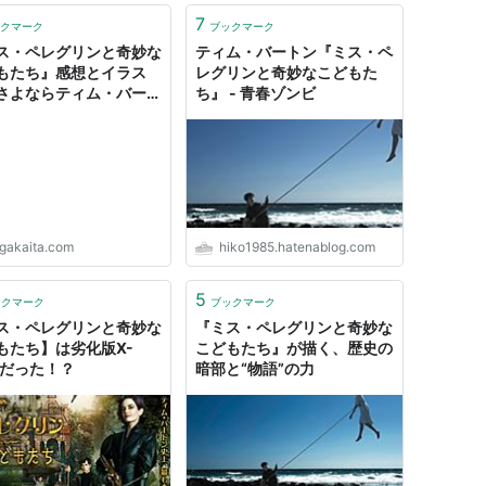
7
クマーク
ブックマーク
ス・ペレグリンと奇妙な
ティム・バートン『ミス・ペ
もたち』感想とイラス
レグリンと奇妙なこどもた
さよならティム・バート
ち』 - 青春ゾンビ
igakaita.com
hiko1985.hatenablog.com
5
ックマーク
ブックマーク
ス・ペレグリンと奇妙な
『ミス・ペレグリンと奇妙な
もたち】は劣化版X-
こどもたち』が描く、歴史の
Nだった！？
暗部と“物語”の力