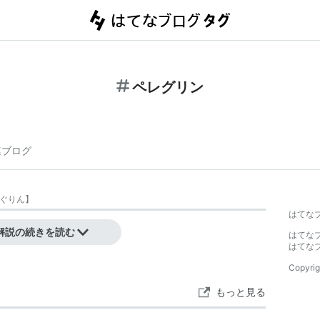
ペレグリン
連ブログ
ぐりん
】
はてな
解説の続きを読む
はてな
はてな
Copyrig
もっと見る