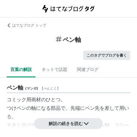
はてなブログ トップ
ペン軸
このタグでブログを書く
言葉の解説
ネットで話題
関連ブログ
ペン軸
(
マンガ
)
【
ぺんじく
】
コミック用画材のひとつ。
つけペンの軸になる部品で、先端にペン先を差して用い
る。
解説の続きを読む
大きく分けて
丸ペン
用
ペン軸
と平ペン用ペン軸、フリー
ペン軸などの種類がある。