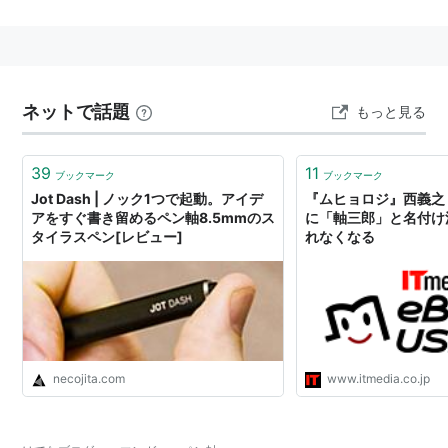
ネットで話題
もっと見る
39
11
ブックマーク
ブックマーク
Jot Dash | ノック1つで起動。アイデ
『ムヒョロジ』西義之
アをすぐ書き留めるペン軸8.5mmのス
に「軸三郎」と名付け
タイラスペン[レビュー]
れなくなる
necojita.com
www.itmedia.co.jp