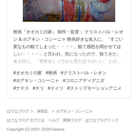
映画『オオカミの家』 制作・監督： クリストバル・レオ
ン & ホアキン・コシーニャ 映画好きな友人に、「すごい
変なもの観てしまった・・・・。観て感想を聞かせてほ
しい・・・・」と言われ、気になったので、観てきた。
友人曰く、「背景をしってから見たほうがいい」とのこ
とで、概要は友人から教えてもらい、さらにネットで事
#
オオカミの家
#
映画
#
クリストバル・レオン
前予習してから観に行った。だって、怖いっていう
#
ホアキン・コシーニャ
#
コロニアディグニダ
し、、、、。 映画の公式HPによれば、 ”むかしむかし、
#
ナチス
#
チリ
#
ドイツ
#
ストップモーションアニメ
あるところにマリアという美しい娘と、二匹の子ブタが
いました ――。実在のコミューン【コロニア・ディグニ
ダ】にインスパイアされた“ホラー・フェアリーテイル”
はてなブログ
>
未指定
>
ホアキン・コシーニャ
アニメーション クリストバル・…
はてなブログ タグとは
ヘルプ
開発ブログ
はてなブログトップ
Copyright (C) 2001-
2026
Hatena.