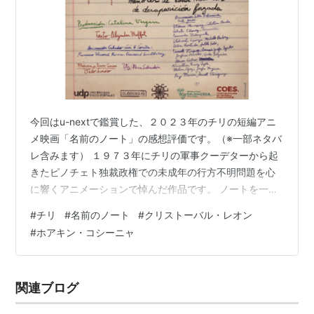
今回はu-nextで鑑賞した、２０２３年のチリの短編アニ
メ映画「名前のノート」の感想評価です。（※一部ネタバ
レ含みます） １９７３年にチリの軍事クーデターから起
きたピノチェト独裁政権での未成年の行方不明問題を心
に響くアニメーションで悼んだ作品です。 ノートを一枚
一枚開いていくたびに、子どもたちや親の悲痛な叫びが
#
チリ
#
名前のノート
#
クリストーバル・レオン
聞こえるよう。 ©Diluvio / Globo Rojo Films ノート上で
#
ホアキン・コシーニャ
交わされる子ども達 本作「名前のノート」の特徴は、鉛
筆で書かれたような手描きの線や絵がもたらす、ノート
の“距離の近い質感”にあります。 人をあえて描かず、子
関連ブログ
どもたちの身近なサッカーボールや、服、靴下などが
流…