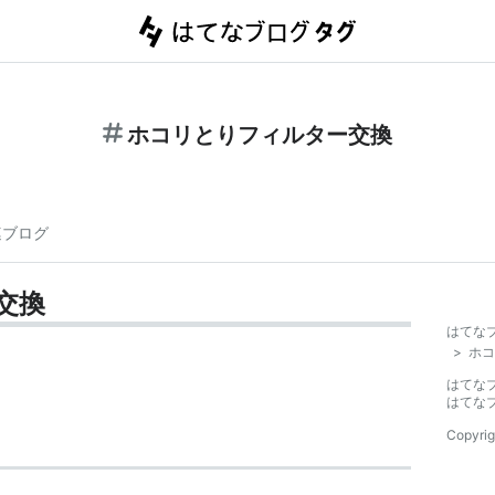
ホコリとりフィルター交換
連ブログ
交換
はてな
>
ホコ
はてな
はてな
Copyrig