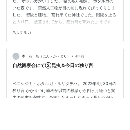
た。 ホタルガがいました。 幅の広い触角。 ホタルガの
いた森です。 突然人工物が目の前に現れてびっくりしま
した。 階段と建物。 荒れ果てた神社でした。階段を上る
と入り口。 放置されてから、随分時が流れたようです 入
り口からは近づくことができませんので回り込みまし
#
ホタルガ
た。 集落がなくなって、神社が廃墟となってしまったの
です。 かつて、この神社をお参りしていた人たち。 にぎ
やかな会話。人々の祈り。 諸行無常。 栄枯盛衰は世の習
•
い。
本・花・鳥（ほん・か・どり）
4年前
自然観察会にて②昆虫＆今日の独り言
ベニシジミ・ホタルガ・ルリタテハ。 2022年6月30日の
独り言 かかりつけ歯科が以前の検診から四ヶ月経つと案
内の葉書を寄越す。予約しなきゃしなきゃと思いながら
つい失念し、一年くらい経ってやっと予約ということも
あったが、今回は半年で思い出した。 お、MSNがまた訳
わからんことになってる。 深夜の放送を録画して見てい
#
ベニシジミ
#
ホタルガ
#
ルリタテハ
#
独り言
る「ボタニカルを愛でたい」。街中の緑を探してブラブ