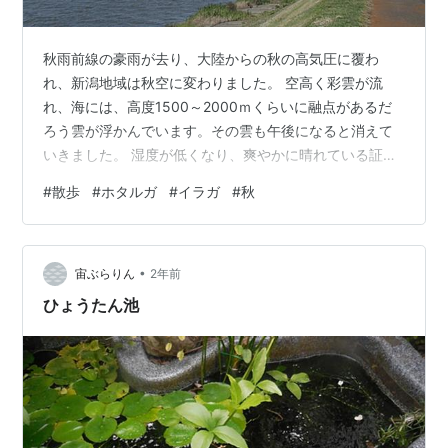
秋雨前線の豪雨が去り、大陸からの秋の高気圧に覆わ
れ、新潟地域は秋空に変わりました。 空高く彩雲が流
れ、海には、高度1500～2000ｍくらいに融点があるだ
ろう雲が浮かんでいます。その雲も午後になると消えて
いきました。 湿度が低くなり、爽やかに晴れている証拠
です。 あまりにも気持ちが良いので、12000歩以上歩い
#
散歩
#
ホタルガ
#
イラガ
#
秋
てしまいました。 公園でイラガの幼虫を見つけました。
触ると激痛です。欅の木などに良くついているので要注
意。 ホタルガがいました。 飛行すると翅の白い帯が独特
•
の模様を描く面白い蛾です。 先日までの酷暑が去り、こ
宙ぶらりん
2年前
んな小さな虫にも目を向けられる余裕ができました。 秋
ひょうたん池
雨前線の南下とともに、日本…