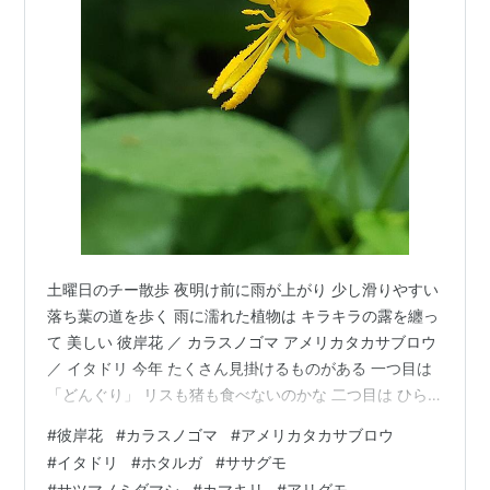
土曜日のチー散歩 夜明け前に雨が上がり 少し滑りやすい
落ち葉の道を歩く 雨に濡れた植物は キラキラの露を纏っ
て 美しい 彼岸花 ／ カラスノゴマ アメリカタカサブロウ
／ イタドリ 今年 たくさん見掛けるものがある 一つ目は
「どんぐり」 リスも猪も食べないのかな 二つ目は ひら
ひらと舞う「ホタルガ」 赤い頭に黒い羽根で付けられた
#
彼岸花
#
カラスノゴマ
#
アメリカタカサブロウ
安直なネーミングと 思ったが くっきり見える白い線が
#
イタドリ
#
ホタルガ
#
ササグモ
蛍の光に 成虫は 水だけしか口にせず 一週間の儚い命 と
#
サツマノミダマシ
#
カマキリ
#
アリグモ