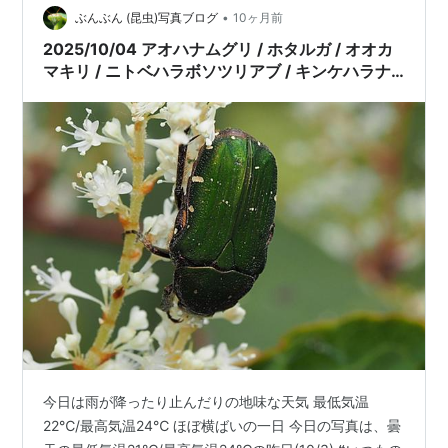
•
らしい 世間話の会食であるがこの年で参加者が増えてく
ぶんぶん (昆虫)写真ブログ
10ヶ月前
るのは頼もしい限りである 腰の調子もだましだましの
2025/10/04 アオハナムグリ / ホタルガ / オオカ
日々であるが参加で…
マキリ / ニトベハラボソツリアブ / キンケハラナ
ガツチバチ
今日は雨が降ったり止んだりの地味な天気 最低気温
22℃/最高気温24℃ ほぼ横ばいの一日 今日の写真は、曇