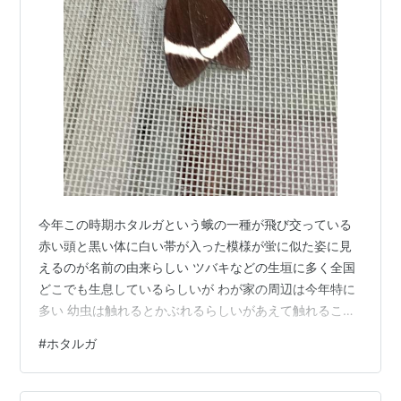
今年この時期ホタルガという蛾の一種が飛び交っている
赤い頭と黒い体に白い帯が入った模様が蛍に似た姿に見
えるのが名前の由来らしい ツバキなどの生垣に多く全国
どこでも生息しているらしいが わが家の周辺は今年特に
多い 幼虫は触れるとかぶれるらしいがあえて触れること
もないだろう 昨日は昭和33年地元高校を卒業した同期生
#
ホタルガ
とホテルレストランで 場所代かと思うくらいの価格のビ
ーフカレー（1900円）を食べて 500円のコーヒーで懇談
した 8月は8名の参加が今日は10名、12月は12名の参加