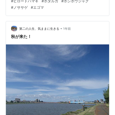
#
ビロードハマキ
#
ホタルガ
#
ホシホウジャク
トビイロハゴロモ 5mm程度でこの色だと昆虫と気が付か
#
ノササゲ
#
エゴマ
ないかも ここからは蛾の仲間3種ビロードハマキ 目立つ
ね～ 何かに擬態? ただの目立ちたがり屋さん? ホタルガ
普段撮影しないが、もうそろそろ会えなくなりそうなの
で今回は撮影 …
•
第二の人生、気ままに生きる
1年前
秋が来た！