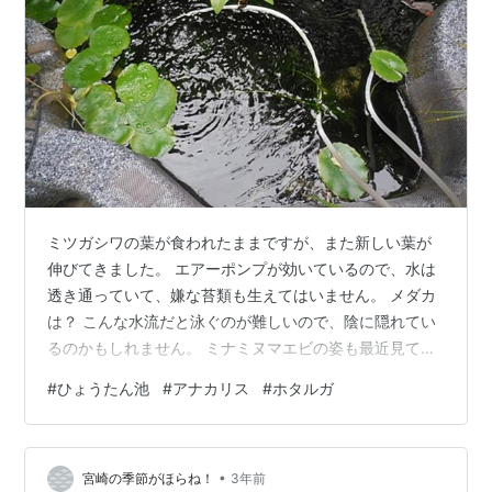
ミツガシワの葉が食われたままですが、また新しい葉が
伸びてきました。 エアーポンプが効いているので、水は
透き通っていて、嫌な苔類も生えてはいません。 メダカ
は？ こんな水流だと泳ぐのが難しいので、陰に隠れてい
るのかもしれません。 ミナミヌマエビの姿も最近見てい
ません。 発泡スチロールの中で泳ぐメダカ。 白いモノは
#
ひょうたん池
#
アナカリス
#
ホタルガ
アナカリスの花かと思ったら、発泡スチロールの欠片で
した。 誰かが箱の縁をカリカリとやったのでしょうね。
誰だ？ これはホタルガです。 良く見ると触角が青い。そ
•
して頭が赤い。 この頭だけ目立っています。
宮崎の季節がほらね！
3年前