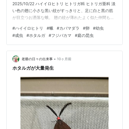
2025/10/22 ハイイロヒトリ ヒトリガ科 ヒトリガ亜科 淡
い色の翅に小さな黒い紋がすっきりと、足に白と黒の筋
が目立つお洒落な蛾。 翅の紋が薄れたよく似た仲間もい
るので、お腹を見せてもらいました。 迷惑そうにそろそ
#
ハイイロヒトリ
#
蛾
#
カバマダラ
#
卵
#
幼虫
ろと逃げていくハイイロヒトリの翅を綿棒で持ち上げる
#
成虫
#
ホタルガ
#
フジバカマ
#
庭の昆虫
と、 鮮やかな濃い黄色い縦じまと黒い丸い模様が並んで
います。 大きなお腹と白い後ろ翅の雌かな。 ごめんね！
もう終わりです!(^^)! 翅を閉じて背面からもう一枚！ 鹿
児島市の我が家の周りで初めて見るハイイロヒトリは な
•
老爺の日々の出来事
10ヶ月前
かなか上品なお…
ホタルガが大量発生