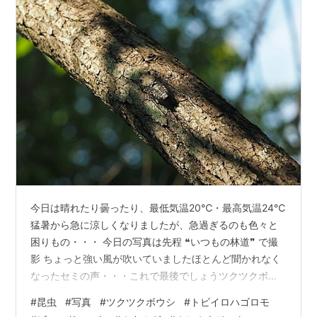
今日は晴れたり曇ったり、最低気温20℃・最高気温24℃
猛暑から急に涼しくなりましたが、急過ぎるのも色々と
困りもの・・・ 今日の写真は先程 ❝いつもの林道❞ で撮
影 ちょっと強い風が吹いていましたほとんど聞かれなく
なったセミの声・・・これで最後でしょうツクツクボウ
シのオス セミがいなくなると夏が終わったと感じる 今年
#
昆虫
#
写真
#
ツクツクボウシ
#
トビイロハゴロモ
はヒグラシの声をほとんど聞かなかった～ なぜだろう?