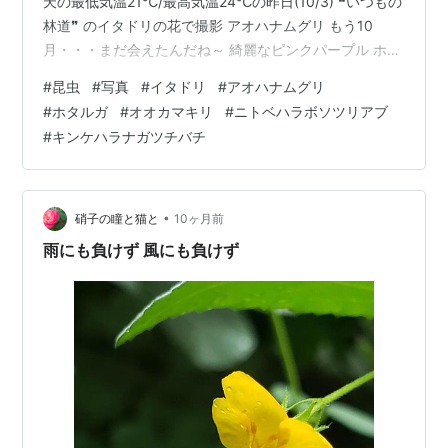
天の最低気温21℃/最高気温24℃の昨日(10/3) ❝いつもの
林道❞ のイタドリの花で撮影 アオハナムグリ もう10
月・・・まだ会えたんだね～ 綺麗なピンクパープル ホタ
ルガ もうそろそろと思っていたが、まだ元気だった 元気
#
昆虫
#
写真
#
イタドリ
#
アオハナムグリ
だったが下を見るとこんな状態も 犯人は・・・ 犯人はす
#
ホタルガ
#
オオカマキリ
#
ニトベハラボソツリアブ
ぐ近くに・・・やっぱり オオカマキリのメス ニトベハラ
#
キンケハラナガツチバチ
ボソツリアブのメス 左がオス・右がメス メスは食に集中
してオスを引っ張っている キンケハラナガツチバチのオ
スとメスの分かりやすい違いを まず1枚、先月撮影した
オ…
•
硝子の瞳と猫と
10ヶ月前
雨にも負けず 風にも負けず