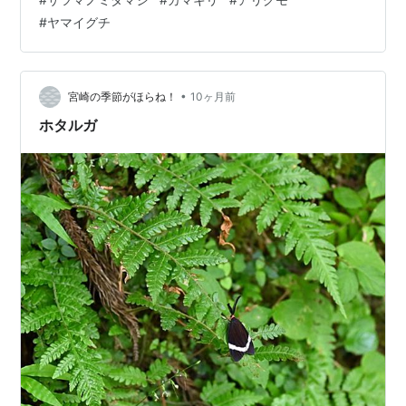
いうのも似ている 飛ぶ姿は 上手く撮れなかったが 黒地
#
ヤマイグチ
に白い半円を描くように 見えた 自宅に戻ってから 草の
露を撮影していると 小さな蜘蛛が居た 笹の葉の近…
•
宮崎の季節がほらね！
10ヶ月前
ホタルガ