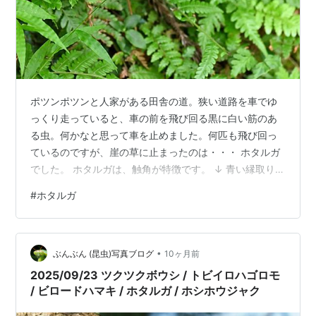
ポツンポツンと人家がある田舎の道。狭い道路を車でゆ
っくり走っていると、車の前を飛び回る黒に白い筋のあ
る虫。何かなと思って車を止めました。何匹も飛び回っ
ているのですが、崖の草に止まったのは・・・ ホタルガ
でした。 ホタルガは、触角が特徴です。 ↓ 青い縁取り。
長い触角、こちらはメスだと教えてもらいました。 ↓ 別
#
ホタルガ
の個体。ふさふさ、こちらがオス。 （反対に書いていま
したので訂正しました） ↓ 左の触角が切れたオス。生き
ているといろいろの試練があります。 ホタルガが沢山飛
•
び回るのを見たのは初めてでした。
ぶんぶん (昆虫)写真ブログ
10ヶ月前
2025/09/23 ツクツクボウシ / トビイロハゴロモ
/ ビロードハマキ / ホタルガ / ホシホウジャク