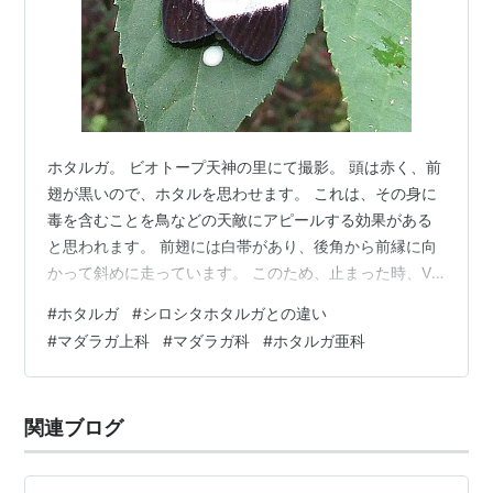
ホタルガ。 ビオトープ天神の里にて撮影。 頭は赤く、前
翅が黒いので、ホタルを思わせます。 これは、その身に
毒を含むことを鳥などの天敵にアピールする効果がある
と思われます。 前翅には白帯があり、後角から前縁に向
かって斜めに走っています。 このため、止まった時、V
字型に近い状態になります。 類似種のシロシタホタルガ
#
ホタルガ
#
シロシタホタルガとの違い
は、白帯が前翅の真ん中寄りにあり、前翅を横切るよう
#
マダラガ上科
#
マダラガ科
#
ホタルガ亜科
に走るので、止まった時、ほぼ水平となります。 また、
ホタルガは後翅が黒色ですが、シロシタホタルガは白色
部があります。 （「白下」の由来。） RDB： 岩手県・D
関連ブログ
ランク分類： チョウ目マダラガ上科マダラガ科ホタルガ
亜科翅を広げた長さ： 45…