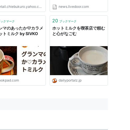
tail.chiebukuro.yahoo.co.jp
news.livedoor.com
20
ブックマーク
ブックマーク
ンマのあったか♡カラメ
ホットミルクを喫茶店で頼む
トミルク by SIVKO
と心がなごむ
ookpad.com
dailyportalz.jp