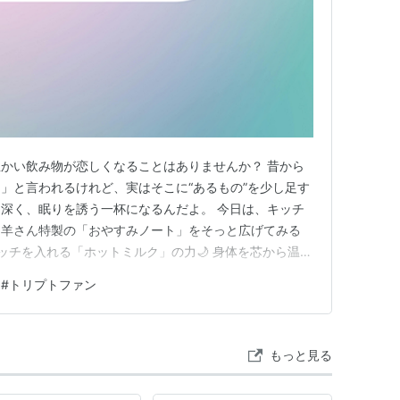
な夜、ふと温かい飲み物が恋しくなることはありませんか？ 昔から
」と言われるけれど、実はそこに“あるもの”を少し足す
深く、眠りを誘う一杯になるんだよ。 今日は、キッチ
、羊さん特製の「おやすみノート」をそっと広げてみる
 眠りのスイッチを入れる「ホットミルク」の力🌙 身体を芯から温め
糖が「眠りの素」を届ける仕組み🔍 きな粉とミルクは、
#
トリプトファン
ー ほんの少しの甘みが、眠りの成分を脳へと運びます
もっと見る