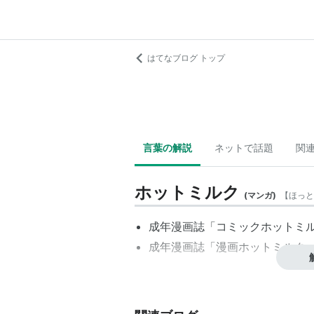
はてなブログ トップ
言葉の解説
ネットで話題
関
ホットミルク
(
マンガ
)
【
ほっと
成年漫画誌「
コミックホットミ
成年漫画誌「
漫画ホットミルク