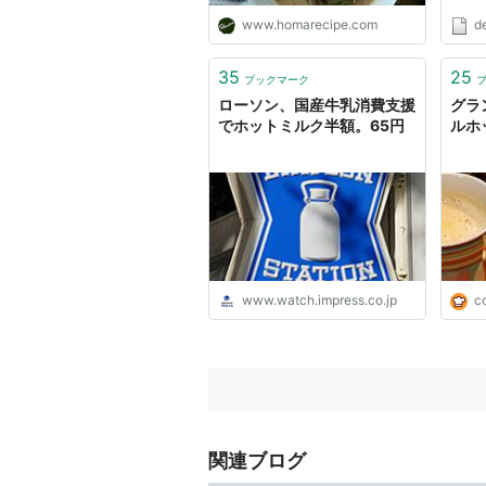
www.homarecipe.com
de
35
25
ブックマーク
ローソン、国産牛乳消費支援
グラ
でホットミルク半額。65円
ルホッ
www.watch.impress.co.jp
c
関連ブログ