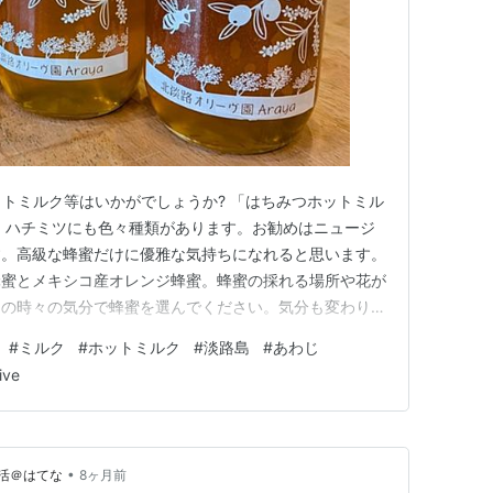
トミルク等はいかがでしょうか? 「はちみつホットミル
 ハチミツにも色々種類があります。お勧めはニュージ
す。高級な蜂蜜だけに優雅な気持ちになれると思います。
蜂蜜とメキシコ産オレンジ蜂蜜。蜂蜜の採れる場所や花が
その時々の気分で蜂蜜を選んでください。気分も変わりま
ミツホットミルク」で一息入れます。 は
#
ミルク
#
ホットミルク
#
淡路島
#
あわじ
ive
•
活＠はてな
8ヶ月前