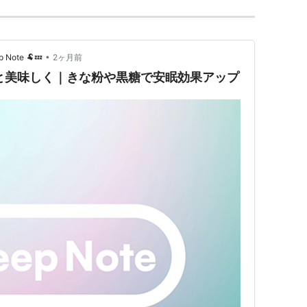
•
te 🐏💤
2ヶ月前
っと美味しく｜きな粉や黒糖で安眠効果アップ