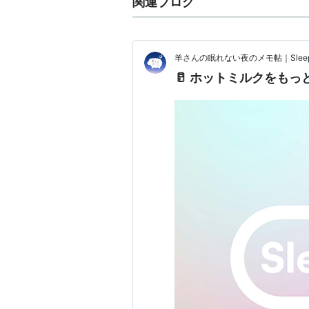
関連ブログ
羊さんの眠れない夜のメモ帖｜Sleep No
🥛 ホットミルクをも