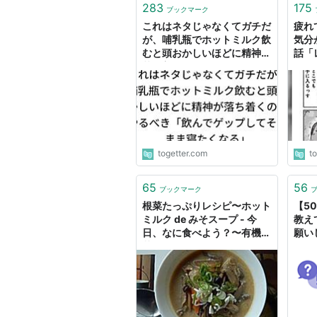
283
175
ブックマーク
これはネタじゃなくてガチだ
疲れ
が、哺乳瓶でホットミルク飲
気分
むと頭おかしいほどに精神が
話「
落ち着くのでやるべき「飲ん
だい
でゲップしてそのまま寝たく
クで
なる」 - Togetter
いい
togetter.com
t
65
56
ブックマーク
根菜たっぷりレシピ〜ホット
【5
ミルク de みそスープ - 今
教え
日、なに食べよう？〜有機野
願い
菜の畑から～
クを
くな
こん.