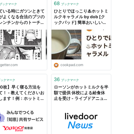
68
ブックマーク
ブックマーク
ている時にガツンときて
ひとりでほっこり♨ホットミ
がよくなる合法のブツの
ルクキャラメル by dob [ク
レンチンからのトーチン
ックパッド] 簡単おいしいみ
ぶやばい」「ホットミル
んなのレシピが40万品
溶かすように味わうのも
んだぜ」
ogetter.com
cookpad.com
36
ブックマーク
ブックマーク
00枚】早く寝る方法を
ローソンがホットミルクを半
て！ - 教えてくださいお
額で提供 休校による給食休
します！例：ホットミル
止を受け - ライブドアニュー
飲めば眠くなる理由は眠
ス
る成分が入ってる・・・
.. - Yahoo!知恵袋