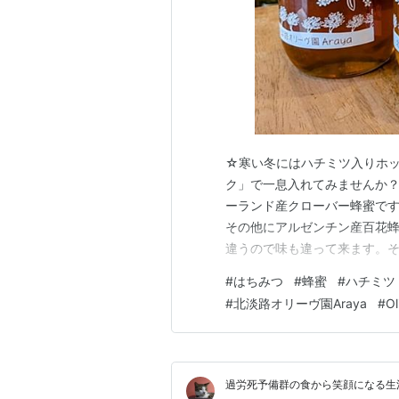
☆寒い冬にはハチミツ入りホッ
ク」で一息入れてみませんか？
ーランド産クローバー蜂蜜で
その他にアルゼンチン産百花
違うので味も違って来ます。
す。私も胃痛がある時は「ハチ
#
はちみつ
#
蜂蜜
#
ハチミツ
#
北淡路オリーヴ園Araya
#
Ol
過労死予備群の食から笑顔になる生