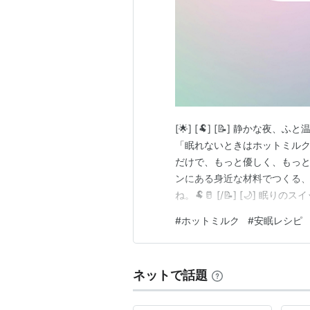
[🌟] [🐏] [📝] 静か
「眠れないときはホットミルク
だけで、もっと優しく、もっと
ンにある身近な材料でつくる
ね。🐏🥛 [/📝] [🌙]
て、休息モードへ きな粉と黒
#
ホットミルク
#
安眠レシピ
眠りの素を作る最強のパートナ
心までほどける「安眠ホット…
ネットで話題