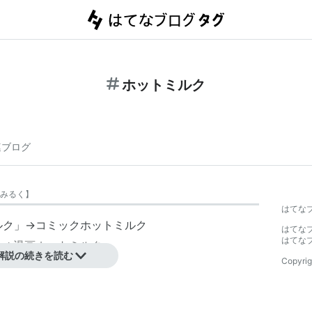
ホットミルク
連ブログ
みるく
】
はてな
ルク
」→
コミックホットミルク
はてな
はてな
」→
漫画ホットミルク
解説の続きを読む
Copyrig