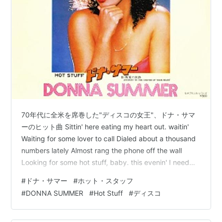
70年代に全米を席巻した"ディスコの女王"、ドナ・サマ
ーのヒット曲 Sittin' here eating my heart out. waitin'
Waiting for some lover to call Dialed about a thousand
numbers lately Almost rang the phone off the wall
Looking for some hot stuff, baby. this evenin' I need
some hot stuff, baby tonight www.youtube.com タイト
#
ドナ・サマー
#
ホット・スタッフ
ル ホット・スタッフ アーチスト …
#
DONNA SUMMER
#
Hot Stuff
#
ディスコ