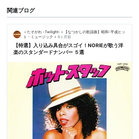
関連ブログ
＜たそがれ -Twilight-＞【なつかしの歌謡曲】昭和-平成ヒッ
•
ト・ミュージック
6ヶ月前
【特選】入り込み具合がスゴイ！NORIEが歌う洋
楽のスタンダードナンバー ５選