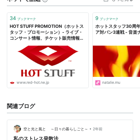
34
9
ブックマーク
ブックマーク
HOT STUFF PROMOTION（ホットス
ホットスタッフ30周
タッフ・プロモーション）- ライブ・
ア対バン3連戦 - 音楽
コンサート情報、チケット販売情報、
当日券情報
www.red-hot.ne.jp
natalie.mu
関連ブログ
•
空と光と風と ～日々の暮らしごと～
2年前
私のストレス発散法