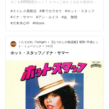
そこも時間指定かっ！！ とつっこみたくもなり自分のメ
ンタルも春の気候のようにアップダウン。 もう少し冷静
#
ストレス発散法
#
車でカラオケ
#
ホット・スタッフ
に余裕で接することができるように できるだけ距離をと
#
ドナ・サマー
#
アン・ルイス
#
あゝ無情
ろうと考えている中、 今年はやめようかと悩んだけれ
#
六本木心中
#
hitomi
ど、両親と花見に出かけました。 その日は唯一、 何もな
い自由な一日で、 夫も飲み会だったので、 逃避行(笑)し
ようかと迷った末、お花見は毎年恒例だし、父親も体調
＜たそがれ -Twilight-＞【なつかしの歌謡曲】昭和-平成ヒッ
よさそうだし、 後から…
•
ト・ミュージック
3年前
ホット・スタッフ／ドナ・サマー