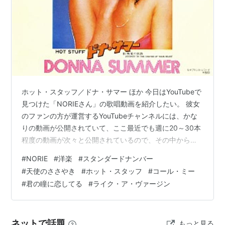
ホット・スタッフ／ドナ・サマー ほか 今日はYouTubeで
見つけた「NORIEさん」の歌唱動画を紹介したい。 彼女
のファンの方が運営するYouTubeチャンネルには、かな
りの動画が公開されていて、ここ最近でも週に20～30本
程度の動画が次々と公開されているので、その中から気
に入った曲を選曲するのもひと苦労なのだが、知名度の
#
NORIE
#
洋楽
#
スタンダードナンバー
高い洋楽曲をセレクトした。 ご覧いただければわかるよ
#
天使のささやき
#
ホット・スタッフ
#
コール・ミー
うに、かなりの入り込み具合でテンション高く歌ってい
#
君の瞳に恋してる
#
ライク・ア・ヴァージン
る一方、ハッシュタグに「歌うま」と記されているに歌
唱力も相当な腕前である。 なんといっても一番の特徴
は、可愛らしくて笑顔の絶えない表情ではないだろう
ネットで話題
もっと見る
か？見ている人たちを楽し…