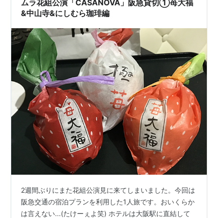
ムラ花組公演「CASANOVA」阪急貸切①苺大福
&中山寺&にしむら珈琲編
2週間ぶりにまた花組公演見に来てしまいました。今回は
阪急交通の宿泊プランを利用した1人旅です。おいくらか
は言えない...(たけーぇよ笑) ホテルは大阪駅に直結して