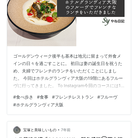
ゴールデンウィーク後半も基本は地元に留まって外食メ
インの日々を過ごすことに。 初日は妻の誕生日を祝うた
め、夫婦でフレンチのランチをいただくことにしまし
た。 今回はホテルグランヴィア大阪の19階にあるフルー
ヴに行ってきました。 To Instagram今回のコースには1
ドリンクがついていたので白ワインを注文。 余市ケルナ
#
食べ歩き
#
食事
#
フレンチレストラン
#
フルーヴ
ーという国産の白ワインで、すっきりした飲み口が良か
#
ホテルグランヴィア大阪
ったです。 To Instagram 今回はマルシェというランチの
コースを予約。 全4品にパンと食後のドリンクが付いた
コースでした。 前菜は野菜メインの料理、スープは新じ
ゃがいものポタージュ。 ポタージュはあっさりしていて
•
宝塚と美味しいもの
7年前
美味しか…