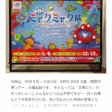
今回は、10月５日～２泊３日「EXPO 2025 大阪・関西万
博ツアー」の備忘録です。 今となっては「万博ロス」の
方々がいらっしゃらるかどうかは不明ですが･･･ 日々仕事
などで大変多忙のため、殆ど忘れかけた時期の更新とな
ってしまいました。 まずは初日です。 東海道新幹線 13
時20頃発「のぞみ号」にて東京駅 → 新大阪駅まで約２時