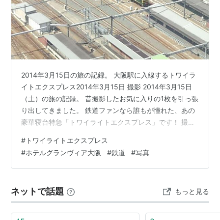
2014年3月15日の旅の記録。 大阪駅に入線するトワイラ
イトエクスプレス2014年3月15日 撮影 2014年3月15日
（土）の旅の記録。 昔撮影したお気に入りの1枚を引っ張
り出してきました。 鉄道ファンなら誰もが憧れた、あの
豪華寝台特急「トワイライトエクスプレス」です！ 撮影
したのは2014年3月15日。 翌年の3月に運行終了を迎え
#
トワイライトエクスプレス
たので、ちょうど引退の1年前、いよいよカウントダウン
#
ホテルグランヴィア大阪
#
鉄道
#
写真
が始まったな……という時期の1枚です。 これ、実は「ホ
テルグランヴィア大阪」に泊まったときに、客室の窓か
ら撮ったもの。 チェックアウト前にふと時間を確認した
ネットで話題
もっと見る
ら、「もうじきトワイライトが来る！」ということが分
かっ…