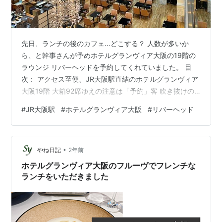
先日、ランチの後のカフェ…どこする？ 人数が多いか
ら、と幹事さんが予めホテルグランヴィア大阪の19階の
ラウンジ リバーヘッドを予約してくれていました。 目
次： アクセス至便、JR大阪駅直結のホテルグランヴィア
大阪19階 大箱92席ゆえの注意は「予約」客 吹き抜けの
天井から注ぐ光が心地よい ブレンドコーヒーを頂きまし
#
JR大阪駅
#
ホテルグランヴィア大阪
#
リバーヘッド
た 近くのカフェ候補3選 アクセス至便、JR大阪駅直結の
ホテルグランヴィア大阪19階 JR大阪駅コンコースからす
ぐのホテルグランヴィア大阪。 1階のカフェティーラウン
•
ジは、いつもお客さんでいっぱい。 ですが、19階のラウ
やね日記
2年前
ンジまで上がってくる人は少ないので、カフェ難民にな
ホテルグランヴィア大阪のフルーヴでフレンチな
ったときでもこ…
ランチをいただきました