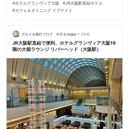
#
ホテルグランヴィア大阪
#
JR大阪駅直結ホテル
間半乗車～JR京都線快速に乗継いで１駅（約４分）でJR
#
カフェ＆ダイニング イグナイト
大阪駅に到着しました。 そしてまずは、JR大阪駅中央口
を出て右手に駅構内を行くと直結で楽に辿り着ける（EV
までは徒歩約２～３分）超絶便利なシティホテル・ホテ
ルグランヴィア大阪さんにチェックインしました。 今回
•
グルメ＆旅行ブログ 今日もhappy
2年前
は時間…
JR大阪駅直結で便利、ホテルグランヴィア大阪19
階の大箱ラウンジ リバーヘッド（大阪駅）