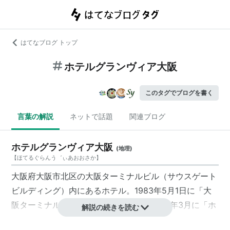
はてなブログ トップ
ホテルグランヴィア大阪
このタグでブログを書く
言葉の解説
ネットで話題
関連ブログ
ホテルグランヴィア大阪
(
地理
)
【
ほてるぐらんう゛ぃあおおさか
】
大阪府大阪市北区の大阪ターミナルビル（サウスゲート
ビルディング）内にあるホテル。1983年5月1日に「大
阪ターミナルホテル」として開業し、1995年3月に「ホ
解説の続きを読む
テルグランヴィア大阪」と改称した。