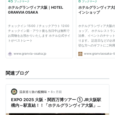
45
8
ブックマーク
ブックマーク
ホテルグランヴィア大阪｜HOTEL
ホテルグランヴィア大
GRANVIA OSAKA
インショップ
チェックイン 15:00 / チェックアウト 12:00
ホテルグランヴィア大阪
チェックイン前・アウト後も当日中は無料で
ョップ。 ホテルレストラ
お荷物をお預かりいたします ホテル公式サイ
泊券、イベントのチケッ
トがベストレート
ります。 記念日などのお
切な方へのギフトにご利
www.granvia-osaka.jp
www.granviaosaka-t
関連ブログ
•
温泉巡り旅の醍醐味
8ヶ月前
EXPO 2025 大阪・関西万博ツアー ① JR大阪駅
構内～駅直結！！「ホテルグランヴィア大阪」さ
ん（温泉無し）