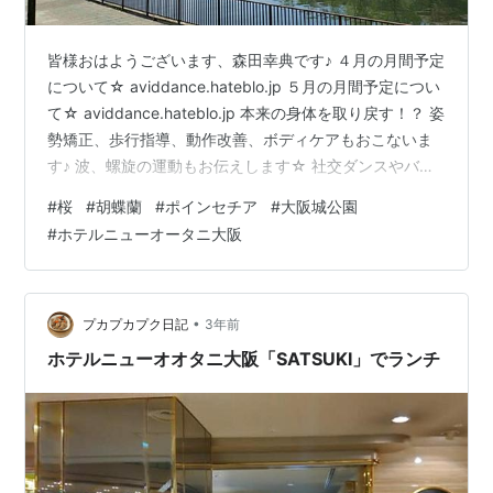
皆様おはようございます、森田幸典です♪ ４月の月間予定
について☆ aviddance.hateblo.jp ５月の月間予定につい
て☆ aviddance.hateblo.jp 本来の身体を取り戻す！？ 姿
勢矯正、歩行指導、動作改善、ボディケアもおこないま
す♪ 波、螺旋の運動もお伝えします☆ 社交ダンスやバレ
エなどの練習、トレーニングなどに使用していただける
#
桜
#
胡蝶蘭
#
ポインセチア
#
大阪城公園
貸しフロア（レンタルスペース、スタジオ）あります♪
#
ホテルニューオータニ大阪
※1時間500円～ 『社交ダンス人気ブログランキング』は
皆様の応援が頼りです！ 励みになりますので、一日一回
こちらのバナーをクリックして応援お願いいたしますm(_
_)m 昨日はちょっとお出…
•
プカプカプク日記
3年前
ホテルニューオオタニ大阪「SATSUKI」でランチ