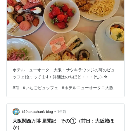
ホテルニューオータニ大阪・サツキラウンジの苺のビュ
ッフェ始まってます♪ 詳細はのちほど・・・(^_-)-☆
#
苺
#
いちごビュッフェ
#
ホテルニューオータニ大阪
•
t49takachan’s blog
1年前
大阪関西万博 見聞記 その①（前日：大阪城ほ
か）