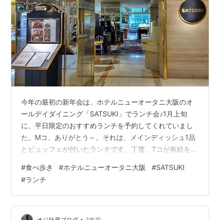
今年の最初の新年会は、ホテルニューオータニ大阪のオ
ールデイダイニング「SATSUKI」でランチ会♪1月上旬
に、平日限定のおすすめランチを予約してくれていまし
た。Mコ、ありがとう～。それは、メインディッシュ1品
とビュッフェが付いたランチです。丁度、Tコが有給を取
ってる日だったので平日に4人で集まることが出来まし
#
食べ歩き
#
ホテルニューオータニ大阪
#
SATSUKI
た。ビュッフェは、パン4種にサラダバー、デザート＆フ
#
ランチ
ルーツに、ぶれぶれですが、ドリンクバー付。メインデ
ィッシュは、3人が選んだのが、鯛のポワレ。1人はチキ
ンカツ？フィッシュ？サンドだった！？パンの4種はWコ
と半分ずつお味見。サラダバーは2回取りに行きました👍
•
オジ社員ブログ
3年前