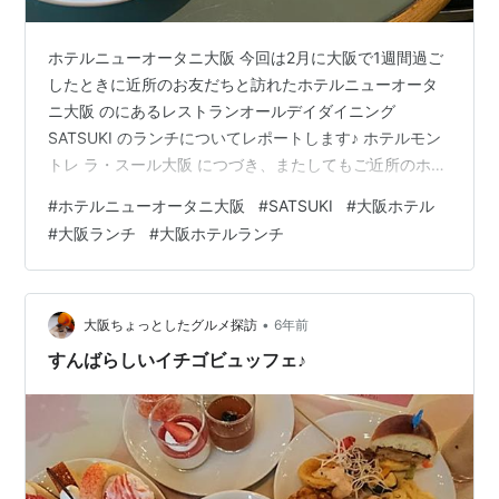
ホテルニューオータニ大阪 今回は2月に大阪で1週間過ご
したときに近所のお友だちと訪れたホテルニューオータ
ニ大阪 のにあるレストランオールデイダイニング
SATSUKI のランチについてレポートします♪ ホテルモン
トレ ラ・スール大阪 につづき、またしてもご近所のホテ
ル＾＾ 地元では老舗のホテルです。 www.solo-
#
ホテルニューオータニ大阪
#
SATSUKI
#
大阪ホテル
butterfly.com 🌏ワンワールド修行の旅✈️インビザライン
#
大阪ランチ
#
大阪ホテルランチ
矯正のメンテナンスでちょっと大阪へ✈️1週間前も同じく
らいの時刻に同じ搭乗口にいたような😅数年ぶりのJTA
🌺上空からの鳴門大橋🌀ほんのすこーし渦潮らしきもの
が写ってるような⁉️✈️5レグ目🇯🇵JTA🗾那覇→関西💺…
•
大阪ちょっとしたグルメ探訪
6年前
すんばらしいイチゴビュッフェ♪