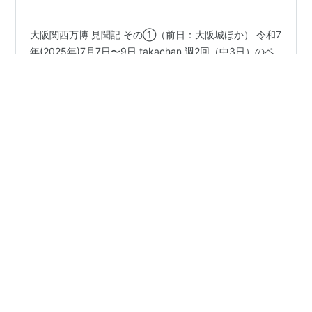
大阪関西万博 見聞記 その①（前日：大阪城ほか） 令和7
年(2025年)7月7日〜9日 takachan 週2回（中3日）のペ
ースでアップしてまいります。 (7月7日) 家内と行く「大
阪関西万博」の旅のスタート。 今回の旅では万博会場の
入場券やパビリオンの予約手続きで、すっかり息子の世
話になった。ネット予約の方法が複雑で、我々にとって