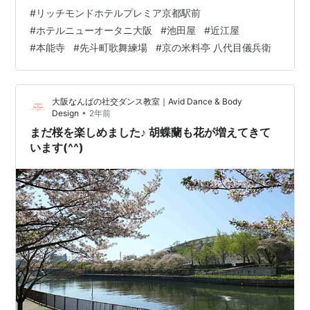
扇子を買いに京都市内へ ひつじさんが踊りで使う扇子を
#
リッチモンドホテルプレミア京都駅前
買いたい、ということで市内へ チェックアウトして、京
#
ホテルニューオータニ大阪
#
池田屋
#
近江屋
都駅のコインロッカーにキャリーバッグを預けて、地下
#
本能寺
#
先斗町歌舞練場
#
京の米料亭 八代目儀兵衛
鉄烏丸線に乗ります。 目的地は「大西京扇堂」さん。で
も近くに「本能寺」さんがあるみたいなので、まずはそ
ちらから。 烏丸御池駅で降りましたが、本能寺さんまで
大阪なんばの社交ダンス教室｜Avid Dance & Body
歩くのはちょっ…
•
Design
2年前
まだ桜を楽しめました♪ 胡蝶蘭も花が増えてきて
います(^^)