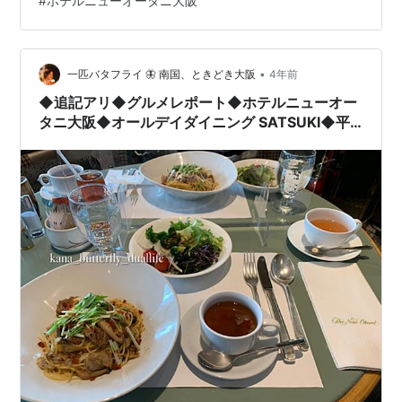
#
ホテルニューオータニ大阪
したが、シングルだと¥8000ぐらいする。土曜日だった
しね。 ということで値段と、絶対的立地と、ホテルのク
オリティ等を比較して、こちらに決定！ 全国旅行支援の
「日本中…
•
一匹バタフライ 🦋 南国、ときどき大阪
4年前
◆追記アリ◆グルメレポート◆ホテルニューオー
タニ大阪◆オールデイダイニング SATSUKI◆平
日限定のお得なランチセット◆スイーツビュッフ
ェ付き◆