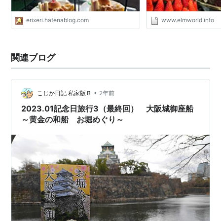
erixeri.hatenablog.com
www.elmworld.info
関連ブログ
•
こじか日記 私家版Ｂ
2年前
2023.01記念日旅行3（最終回） 大阪城御座船
～黄金の和船 お堀めぐり～