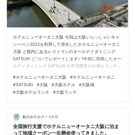
ホテルニューオータニ大阪 今回は大阪いらっしゃいキャ
ンペーン2022を利用して滞在したホテルニューオータニ
大阪 と館内にあるレストランのオールデイダイニング
SATSUKI についてレポートします♪ 1年前に投稿したオー
ルデイダイニング SATSUKI の平日限定のお得なランチセ
ットの記事が最近よく読まれていて、このブログで書い
#
ホテルニューオータニ大阪
#
ホテルニューオータニ
た後にも数回訪れているので最新版をご紹介します＾＾
#
SATSUKI
#
大阪
#
大阪ホテル
#
大阪城
オールデイダイニング SATSUKI の記事はこちらからどう
#
大阪ホテルランチ
#
大阪ランチ
ぞ↓ www.solo-butterfly.com 公式サイト
www.newotani.co.jp ホテルニューオータニ大阪 場所 宿
泊時期 一休.comの…
•
私のホテログ
4年前
全国旅行支援でホテルニューオータニ大阪に泊ま
って地域クーポン一生懸命使ってきました。