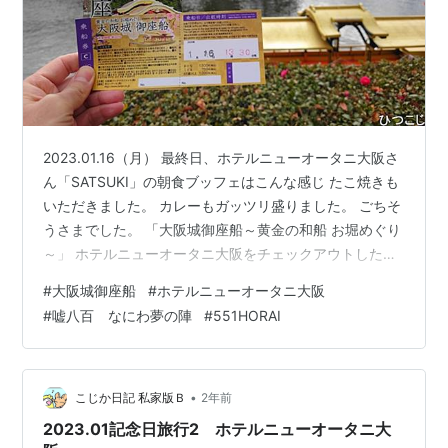
2023.01.16（月） 最終日、ホテルニューオータニ大阪さ
ん「SATSUKI」の朝食ブッフェはこんな感じ たこ焼きも
いただきました。 カレーもガッツリ盛りました。 ごちそ
うさまでした。 「大阪城御座船～黄金の和船 お堀めぐり
～」 ホテルニューオータニ大阪をチェックアウトしたの
が11時43分。 キャリーバッグを預かっていただき大阪城
#
大阪城御座船
#
ホテルニューオータニ大阪
のお堀めぐりを目指します。 ですが、ちょうどお昼休み
#
嘘八百 なにわ夢の陣
#
551HORAI
にぶつかってしまい、ぶらぶら大阪城を見学。 券売所が
開く12時半に戻って来ました。 今日は平日ですが、外国
の方に大人気で混んでいます。 やっと取れたチケットの
乗船時間は13時半。 40分くらいあるのでまた城内をぶ…
•
こじか日記 私家版Ｂ
2年前
2023.01記念日旅行2 ホテルニューオータニ大