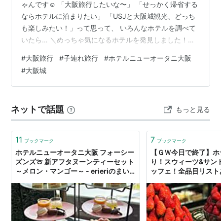
ゃんです☺️ 「大阪旅行したいな〜」 「せっかく帰省する
ならホテルに泊まりたい」 「USJと大阪城観光、どっち
も楽しみたい！」って思って、 いろんなホテルを調べて
いたら… ＼めっちゃ気になるホテルを発見しました！／
その名も【ホテルニューオータニ大阪】です✨ 今回は、
#
大阪旅行
#
子連れ旅行
#
ホテルニューオータニ大阪
実際に宿泊された方の口コミや楽天トラベルの情報をも
#
大阪城
とに、 このホテルの魅力をぎゅっとまとめてご紹介しま
す♪ a.r10.to ◆ 大阪城ビューが楽しめるってほんま!? こ
のホテル、何がすごいって… ▶ お部屋から大阪城が見え
ネットで話題
もっと見る
るんです！ 楽天トラベルの口コミでも、 「部屋の窓か…
11
7
ブックマーク
ブックマーク
ホテルニューオータニ大阪 フォーシー
【ＧＷ今日で終了】ホ
ズンズ🍈 新アフタヌーンティーセット
り！スウィーツ&サン
～メロン・マンゴー～ - erieriのまい
ッフェ！全品目リスト
にち
お隣 ホテルニューオ
eLmworld エルムワ