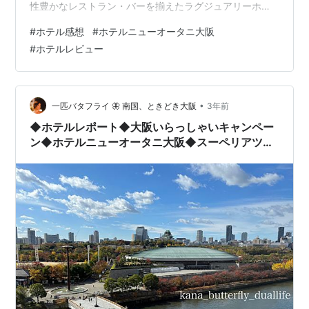
性豊かなレストラン・バーを揃えたラグジュアリーホテ
ル。大阪城のすぐ隣、緑あふれるロケーションに佇むア
#
ホテル感想
#
ホテルニューオータニ大阪
ーバンリゾート。ゆとりある広さの客室、エレガントな
#
ホテルレビュー
時が流れる15のレストラン・ラウンジ・バー、多彩なシ
ョップが揃うショッピングアーケードなどスケール感あ
ふれる滞在をお楽しみいただけます。スパ・フィットネ
スや夏季の屋外プールも完備。ニューオータニならでは
•
一匹バタフライ 🦋 南国、ときどき大阪
3年前
のホスピタリティをご満喫ください。ホテ…
◆ホテルレポート◆大阪いらっしゃいキャンペー
ン◆ホテルニューオータニ大阪◆スーペリアツイ
ンルーム◆大阪城ビュー◆オールデイダイニング
SATSUKI◆一休.comダイヤモンド特典◆