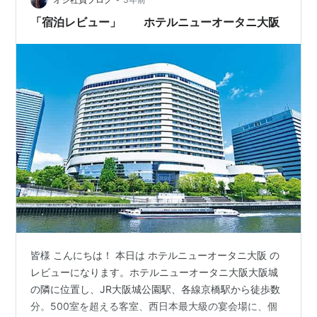
デザートも2回。あ、これはWコの…
「宿泊レビュー」 ホテルニューオータニ大阪
皆様 こんにちは！ 本日は ホテルニューオータニ大阪 の
レビューになります。ホテルニューオータニ大阪大阪城
の隣に位置し、JR大阪城公園駅、各線京橋駅から徒歩数
分。500室を超える客室、西日本最大級の宴会場に、個