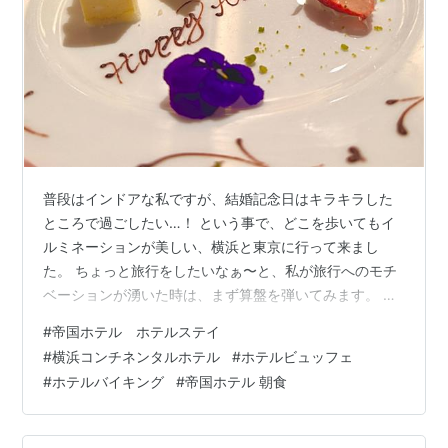
普段はインドアな私ですが、結婚記念日はキラキラした
ところで過ごしたい…！ という事で、どこを歩いてもイ
ルミネーションが美しい、横浜と東京に行って来まし
た。 ちょっと旅行をしたいなぁ〜と、私が旅行へのモチ
ベーションが湧いた時は、まず算盤を弾いてみます。 例
えば大阪に行こうと思えば、この季節の新横浜から新大
#
帝国ホテル ホテルステイ
阪への新幹線代は二人で50,000円、ドーミーインなどの
#
横浜コンチネンタルホテル
#
ホテルビュッフェ
良い感じのビジネスホテルに宿泊すると宿泊費は二人で
#
ホテルバイキング
#
帝国ホテル 朝食
30,000円です。 夫が言うには、新幹線のチケットにホテ
ルの宿泊がついているパック商品だと、シティホテルに
宿泊出来て大体80,000円くらいだそうです。 大阪を旅行