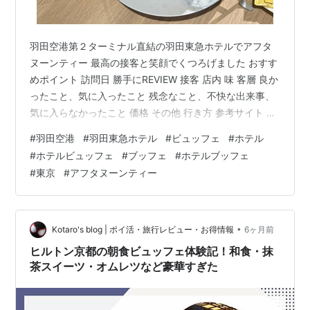
羽田空港第２ターミナル直結の羽田東急ホテルでアフタ
ヌーンティー 最高の接客と笑顔でくつろげました おすす
めポイント 訪問日 勝手にREVIEW 接客 店内 味 客層 良か
ったこと、気に入ったこと 残念なこと、不快な出来事、
気に入らなかったこと 価格 その他 行き方 参考サイト お
すすめポイント ◎ 場所、接客、味 訪問日 平日 勝手に
#
羽田空港
#
羽田東急ホテル
#
ビュッフェ
#
ホテル
REVIEW 接客 最高のおもてなし 店内 明るく清潔。それほ
#
ホテルビュッフェ
#
ブッフェ
#
ホテルブッフェ
ど大きくはないですが、席間がそれなりにゆとりあり。
#
東京
#
アフタヌーンティー
味 美味しい 客層 30〜60代の男女やファミリーが多かっ
た 良かったこと、気に入ったこと 接客、お皿に名前入り
残念なこと、不快な出来事、気に入らな…
•
Kotaro's blog | ポイ活・旅行レビュー・お得情報
6ヶ月前
ヒルトン京都の朝食ビュッフェ体験記！和食・抹
茶スイーツ・オムレツなど豪華すぎた