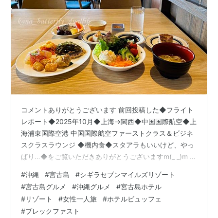
コメントありがとうございます 前回投稿した◆フライト
レポート◆2025年10月◆上海→関西◆中国国際航空◆上
海浦東国際空港 中国国際航空ファーストクラス＆ビジネ
スクラスラウンジ ◆機内食◆スタアラもいいけど、やっ
ぱり…◆をご覧いただきありがとうございますm(_ _)m こ
ちらの記事のブックマークにいただいたコメントへのお
#
沖縄
#
宮古島
#
シギラセブンマイルズリゾート
返事をさせていただきます！ ・かーる1世さん→上海や深
#
宮古島グルメ
#
沖縄グルメ
#
宮古島ホテル
センのラウンジ、どちらも対応良かったです！わたしも
#
リゾート
#
女性一人旅
#
ホテルビュッフェ
沸騰ワード10の風間くんの回は何度もリピートして見て
#
ブレックファスト
いるくらい好きです(*^^*) ・ハナサクさん→沸騰ワード