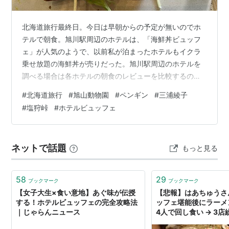
北海道旅行最終日。今日は早朝からの予定が無いのでホ
テルで朝食。旭川駅周辺のホテルは、「海鮮丼ビュッフ
ェ」が人気のようで、以前私が泊まったホテルもイクラ
乗せ放題の海鮮丼が売りだった。旭川駅周辺のホテルを
調べる場合は各ホテルの朝食のレビューを比較するのも
楽しいかも。このホテルの朝食は、普通一般的なビジホ
#
北海道旅行
#
旭山動物園
#
ペンギン
#
三浦綾子
と比べると手作り感があり、演出（目の前の調理やサー
#
塩狩峠
#
ホテルビュッフェ
ビス）もあってカフェの雰囲気と相まってリゾート気分
を味わえる。焼きたてワッフルは大変美味でパンも美味
しかった。なのでカジュアルホテルとしては十分合格ラ
ネットで話題
もっと見る
インと言える。 スタッフが喜んでいた私の盛り 笑 スモ
ークサーモンに野菜＋サワークリームor甘めのヨ…
58
29
ブックマーク
ブックマーク
【女子大生×食い意地】あぐ味が伝授
【悲報】はあちゅうさ
する！ホテルビュッフェの完全攻略法
ッフェ堪能後にラーメ
｜じゃらんニュース
4人で回し食い → 3店
げチャ〜シュ〜