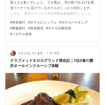
思う人も多いでしょう。 でも実は、 目の前で仕上げる実
演コーナーを 設けているホテルがしっかり存在します。
しかも、 楽天トラベルで予約可能＆家族旅行に ちょうど
いい価格帯。 ここでは、 料理のライブ感と コスパを両
#
奈良旅行
#
ホテルビュッフェ
#
ホテルバイキング
立した 奈良のおすすめホテル3選を紹介します。 ホテル
#
家族旅行
#
奈良観光
#
ホテル日航奈良
日航奈良（JR奈良駅直結） 特徴とおすすめ理由 宿泊レビ
#
ノボテル奈良
ュー ノボテル奈良（新大宮エリア） 特徴とおすすめ理由
宿泊レビュー グランヴィリオホテル奈良 和蔵（ルートイ
ン系列） 特徴とおすすめ理由 宿泊…
•
うろうろしています。
9ヶ月前
クラブメッドキロログランド滞在記｜1泊3食の贅
沢オールインクルーシブ体験