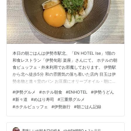
本日の朝ごはんは伊勢市駅北、「EN HOTEL Ise」1階の
和食レストラン「伊勢旬彩 楽座」さんにて。 ホテルの朝
食ビュッフェ・外来利用でお邪魔しております。 伊勢駅
から北へ徒歩5分 和の雰囲気の落ち着いた店内 目玉は伊
勢名物と進々堂のパン お豆腐にオリーブオイル・朝にピ
ッタリ伊勢うどん！ まとめ：落ち着いた雰囲気でいただ
#
伊勢グルメ
#
ホテル朝食
#
ENHOTEL
#
伊勢うどん
く定番朝食 伊勢駅から北へ徒歩5分 場所は伊勢駅北徒歩
#
新々道
#
めはり寿司
#
三重県グルメ
5分。 車の方はゲスト用の駐車場も無料で利用できま
#
ホテルビュッフェ
#
伊勢旅行
#
朝ごはん記録
す。 外来での朝食利用は1,600円。 各種クレジットカー
ドも利用可能です。 フロントで朝食券を購入したらいざ
店内へ！ ちなみに公式には7:00スタートとありますが、
電話…
•
美味しいが好き♡の続き…clubSHIPPO
3ヶ月前