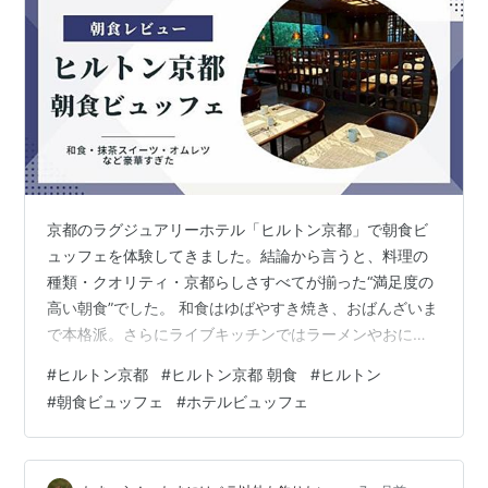
京都のラグジュアリーホテル「ヒルトン京都」で朝食ビ
ュッフェを体験してきました。結論から言うと、料理の
種類・クオリティ・京都らしさすべてが揃った“満足度の
高い朝食”でした。 和食はゆばやすき焼き、おばんざいま
で本格派。さらにライブキッチンではラーメンやおにぎ
り、注文制のオムレツも楽しめます。抹茶スイーツや小
#
ヒルトン京都
#
ヒルトン京都 朝食
#
ヒルトン
川珈琲など、京都ならではの魅力も満載。 この記事で
#
朝食ビュッフェ
#
ホテルビュッフェ
は、ヒルトン京都の朝食ビュッフェの内容・料金・雰囲
気・おすすめメニューまで詳しくレビューします。 この
記事でわかること ヒルトン京都の朝食会場「テオリ」の