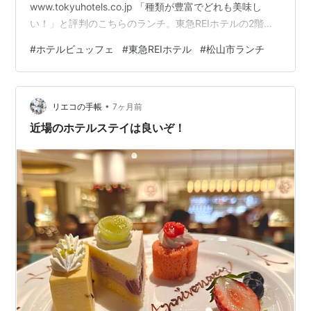
www.tokyuhotels.co.jp 「種類が豊富でどれも美味し
い！」と評判のこちらのランチ。東急REIホテルの2階、
ピノモンテというレストランで実施されています。 実際
#
ホテルビュッフェ
#
東急REIホテル
#
松山市ランチ
に体験してみると、期待以上の品数と、ホテルならでは
のクオリティに圧倒されました。その魅力を写真たっぷ
りでご紹介します！ 圧巻のラインナップ！扉の先に広が
•
る食のパラダイス レストランに一歩足を踏み入れると、
リエコの手帳
7ヶ月前
目に飛び込んでくるのは整然と、そして華やかに並んだ
近場のホテルステイは良いぞ！
料理の数々。和洋中、さらには…