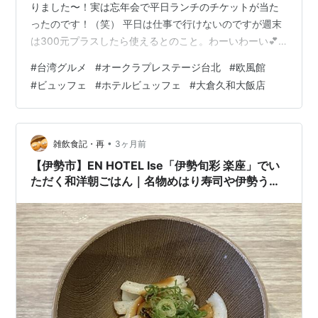
りました〜！実は忘年会で平日ランチのチケットが当た
ったのです！（笑） 平日は仕事で行けないのですが週末
は300元プラスしたら使えるとのこと。わーいわーい💕
＊前回の記事はこちら↓ オークラプレステージビュッフ
#
台湾グルメ
#
オークラプレステージ台北
#
欧風館
ェ「欧風館」ってどんなところ？ メニュー（料金表） い
#
ビュッフェ
#
ホテルビュッフェ
#
大倉久和大飯店
ただいたもの お店情報とまとめ オークラプレステージビ
ュッフェ「欧風館」ってどんなところ？ スタイリッシュ
なオークラプレステージこちらの２階にあります 11:30
のオープンを待ち構える人々（笑） 店内広々〜〜〜あっ
•
雑飲食記・再
3ヶ月前
という間に満員御…
【伊勢市】EN HOTEL Ise「伊勢旬彩 楽座」でい
ただく和洋朝ごはん｜名物めはり寿司や伊勢うど
んも！