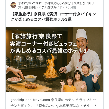
京都においでやす！京都観光初心者向け｜失敗しない回り
するなら最低でも二人で大…
•
方・混雑回避・ホテル選びガイド
9ヶ月前
【家族旅行】奈良県で実演コーナー付きバイキン
グが楽しめるコスパ最強ホテル3選
goodtrip-and-travel.com 奈良県のホテルで ライブキッ
チンと聞くと、 「都会みたいな本格実演はなさそう」 と