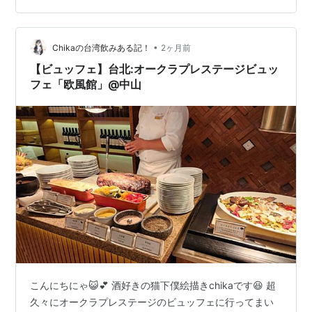
10見ているとFIRSTラウンジへ行きたくなります！確か
に上海や…
•
Chikaの台湾飲みある記！
2ヶ月前
【ビュッフェ】台北:オークラプレステージビュッ
フェ「欧風館」@中山
こんにちにゃ😺💕 酒好きの猫下僕絵描きchikaです😆 超
久々にオークラプレステージのビュッフェに行ってまい