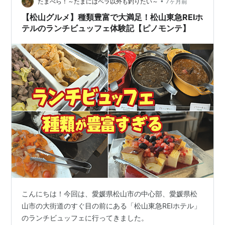
基本情報（時間・料金） 朝食ビュッフェの料理内容（和
•
たまべら！～たまにはベラ以外も釣りたい～
7ヶ月前
食・洋食・ライブキッチン・デザート） …
【松山グルメ】種類豊富で大満足！松山東急REIホ
テルのランチビュッフェ体験記【ピノモンテ】
こんにちは！今回は、愛媛県松山市の中心部、愛媛県松
山市の大街道のすぐ目の前にある「松山東急REIホテル」
のランチビュッフェに行ってきました。