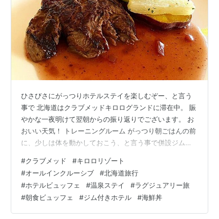
ひさびさにがっつりホテルステイを楽しむぞー、と言う
事で 北海道はクラブメッドキロログランドに滞在中。 賑
やかな一夜明けて翌朝からの振り返りでございます。 お
おいい天気！ トレーニングルーム がっつり朝ごはんの前
に、少しは体を動かしておこう、と言う事で併設ジムへ
向かいます。 メインビルをうろうろ、フィットネスって
#
クラブメッド
#
キロロリゾート
あるけどここかな。。。？ あれれ？ あ、こっちですね。
#
オールインクルーシブ
#
北海道旅行
ジムやお風呂は別棟にあるんでした。 お部屋案内しても
#
ホテルビュッフェ
#
温泉ステイ
#
ラグジュアリー旅
らう時に説明は受けていた、のに忘れてたー。 リストバ
#
朝食ビュッフェ
#
ジム付きホテル
#
海鮮丼
ンドをピッとして入場。 マシンはどれもきれいにメンテ
ナンスされてました。 お水やタオルも完備！ 朝食 軽く