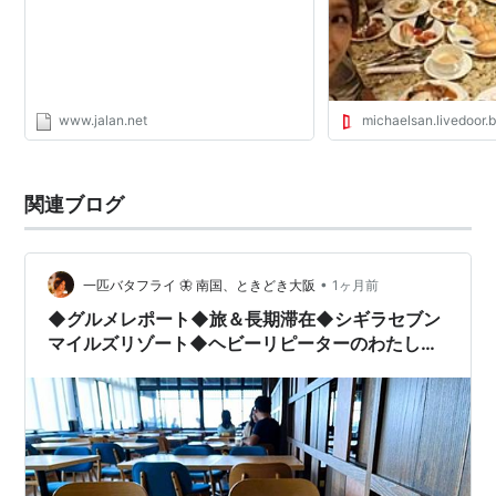
www.jalan.net
michaelsan.livedoor.b
関連ブログ
•
一匹バタフライ 🦋 南国、ときどき大阪
1ヶ月前
◆グルメレポート◆旅＆長期滞在◆シギラセブン
マイルズリゾート◆ヘビーリピーターのわたしが
滞在中に通っているシギラのレストラン＆カフェ
vol.1◆ブレックファスト◆車ナシ＆女性一人旅で
も気軽に行ける宮古島のビーチリゾート◆