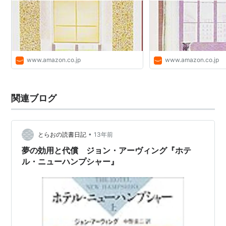
ホテル・ニューハンプシャー
[DVD]
出版社/メーカー:
カルチュア・パブリッ
シャーズ
発売日:
1998/04/25
www.amazon.co.jp
www.amazon.co.jp
メディア:
DVD
クリック
: 6回
この商品を含むブログ (6件) を見る
関連ブログ
•
とらおの読書日記
13年前
夢の効用と代償 ジョン・アーヴィング『ホテ
ル・ニューハンプシャー』