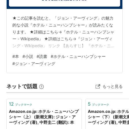
ボー・ブリッジス
ナスターシャ・キンスキー
★この記事を読むと、「ジョン・アーヴィング」の魅力
アマンダ・プラマー
的な小説『ホテル・ニューハンプシャー』が読みたくな
ウィルフォード・ブリムリー
ります。 ★詳細はこちら→『ホテル・ニューハンプシャ
ウォーレス・ショーン
ー - Wikipedia』 ★詳細はこちら→『ジョン・アーヴィ
ング - Wikipedia』 リンク 【あらすじ】 『ホテル・ニュ
amazon:ホテル・ニューハンプシャー
ーハンプシャー』は、ジョン・アーヴィングによる小説
#
本
#
小説
#
読書
#
ホテル・ニューハンプシャー
で、バリーボイズ家の奇妙で冒険に満ちた物語を描いて
DVD
#
ジョン・アーヴィング
います。父ウィンがホテル経営の夢を持っていることか
ら、家族はアメリカのニューハンプシャーからウィーン
ホテル・ニューハンプシャー
へと移り住み、複数のホテルを経営します。各家族メン
[DVD]
ネットで話題
もっと見る
バーが個々の困難や愛、喪失に直面しながらも、彼らの
出版社/メーカー:
紀伊國屋書店
強い絆が試される…
発売日:
2004/11/04
メディア:
DVD
12
5
ブックマーク
ブックマーク
クリック
: 62回
Amazon.co.jp: ホテル・ニューハンプ
Amazon.co.jp: 
この商品を含むブログ (50件) を見る
シャー〈上〉 (新潮文庫): ジョン・ア
シャー〈下〉 (新潮文庫
ーヴィング (著), 中野圭二 (翻訳): 本
ーヴィング (著), 中野圭