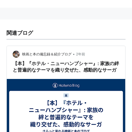
ジョン・アーヴィング『ホテル・ニューハンプシャ
ー』（新潮文庫、
ISBN:4102273034
,
ISBN:4102273042
）
関連ブログ
staff
監督：
トニー・リチャードソン
•
映画と本の備忘録＆紹介ブログ
2年前
製作：
ニール・ハートレイ
【本】『ホテル・ニューハンプシャー』: 家族の絆
脚本：
トニー・リチャードソン
と普遍的なテーマを織り交ぜた、感動的なサーガ
撮影：
デヴィッド・ワトキン
音楽：
レイモンド・レポート
キャスト
ジョディ・フォスター
ロブ・ロウ
ポール・マクレーン