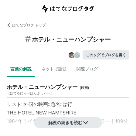
はてなブログ トップ
ホテル・ニューハンプシャー
このタグでブログを書く
言葉の解説
ネットで話題
関連ブログ
ホテル・ニューハンプシャー
(
映画
)
【
ほてるにゅーはんぷしゃー
】
リスト::外国の映画::題名::は行
THE HOTEL NEW HAMPSHIRE
1984年｜イギリス、カナダ、アメリカ｜カラー｜109分
解説の続きを読む
原作