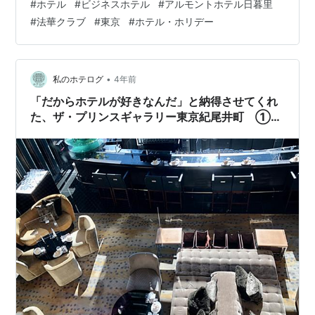
#
ホテル
#
ビジネスホテル
#
アルモントホテル日暮里
ルモントのモントは 門徒 だというオチ。 夫の朝食への
#
法華クラブ
#
東京
#
ホテル・ホリデー
こだわりを考慮して決めたのがここ。 ホームページがい
い。 スタッフブログが頑張っているのです。
https://www.almont.jp/nippori/blog/ 「小さなビジネス
ホテルだけど、スタッフが自信を持って笑顔で迎え…
•
私のホテログ
4年前
「だからホテルが好きなんだ」と納得させてくれ
た、ザ・プリンスギャラリー東京紀尾井町 ①お
部屋