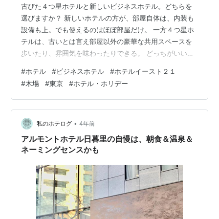
古びた４つ星ホテルと新しいビジネスホテル。どちらを
選びますか？ 新しいホテルの方が、部屋自体は、内装も
設備も上。でも使えるのはほぼ部屋だけ。 一方４つ星ホ
テルは、古いとは言え部屋以外の豪華な共用スペースを
歩いたり、雰囲気を味わったりできる。 どっちがいいか
なあ？ ということで今回泊まったのは ホテルイースト21
#
ホテル
#
ビジネスホテル
#
ホテルイースト２１
東京 名前からして謎。でもちゃんと４つ星なんです、こ
#
木場
#
東京
#
ホテル・ホリデー
こ。 しかも正式名は、オークラホテルズ&リゾーツ ホテ
ル イースト21東京。 www.hotel-east21.co.jp 場所も江東
区木場。 普通、泊まらないなあ。 地上に出たら、普通に
普通の街。 どこかな〜、と思って進むと どん！と…
•
私のホテログ
4年前
アルモントホテル日暮里の自慢は、朝食＆温泉＆
ネーミングセンスかも