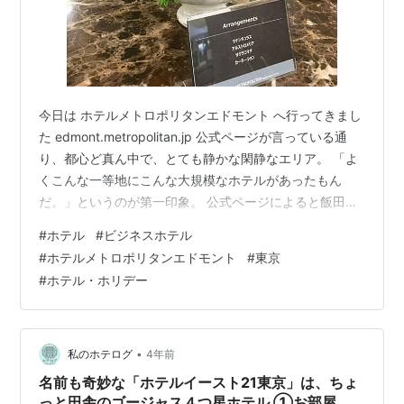
今日は ホテルメトロポリタンエドモント へ行ってきまし
た edmont.metropolitan.jp 公式ページが言っている通
り、都心ど真ん中で、とても静かな閑静なエリア。 「よ
くこんな一等地にこんな大規模なホテルがあったもん
だ。」というのが第一印象。 公式ページによると飯田橋
駅から徒歩5分。荷物を持っての体感は7分ぐらい。 丁寧
#
ホテル
#
ビジネスホテル
に行き方が書いてあるのですが、
#
ホテルメトロポリタンエドモント
#
東京
https://edmont.metropolitan.jp/access/index.html 待ち
#
ホテル・ホリデー
切れずに、上の④の一本手前を左折してしまいました。
左の方にホテルがあるのだろうと歩いていたら、確かに
ホテルのブラウンの建物が見えたの…
•
私のホテログ
4年前
名前も奇妙な「ホテルイースト21東京」は、ちょ
っと田舎のゴージャス４つ星ホテル ①お部屋