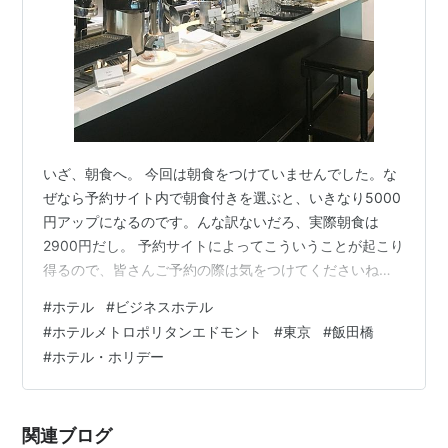
いざ、朝食へ。 今回は朝食をつけていませんでした。な
ぜなら予約サイト内で朝食付きを選ぶと、いきなり5000
円アップになるのです。んな訳ないだろ、実際朝食は
2900円だし。 予約サイトによってこういうことが起こり
得るので、皆さんご予約の際は気をつけてくださいね。
桜を眺めながらイーストウィングへ行きます。 コンビニ
#
ホテル
#
ビジネスホテル
「ニューデイズ」とパティスリーエドモント
#
ホテルメトロポリタンエドモント
#
東京
#
飯田橋
edmont.metropolitan.jp 左がパティスリーエドモント、
#
ホテル・ホリデー
右がベルテンポ 向こうがダイニングカフェ「ベルテン
ポ」
https://edmont.metropolitan.jp/restaurant/list/beltemp
関連ブログ
o/i…