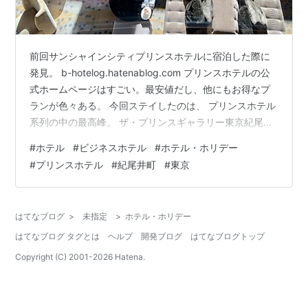
前回サンシャインシティプリンスホテルに宿泊した際に
発見。 b-hotelog.hatenablog.com プリンスホテルの公
式ホームページはすごい。最安値だし、他にもお得なプ
ランが色々ある。 今回ステイしたのは、 プリンスホテル
系列の中の最高峰。 ザ・プリンスギャラリー東京紀尾井
町 www.princehotels.co.jp 2021年にフォーブス星５つ獲
#
ホテル
#
ビジネスホテル
#
ホテル・ホリデー
得したばかりのイケイケだとか。
#
プリンスホテル
#
紀尾井町
#
東京
www.princehotels.co.jp もちろんお値段も５つ星なので
すが、たまったますごいプランを見つけたので予約。 プ
ランの詳細は後ほど。 まずはチェックイン。 東京ガーデ
はてなブログ
>
未指定
>
ホテル・ホリデー
ンテラス紀尾井町という高層…
はてなブログ タグとは
ヘルプ
開発ブログ
はてなブログトップ
Copyright (C) 2001-
2026
Hatena.