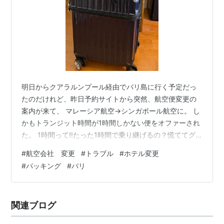
明日からクアラルンプール経由でバリ島に行く予定だっ
たのだけれど、昨日予約サイトから突然、航空便変更の
案内が来て、 マレーシア航空→シンガポール航空に。 し
かもトランジット時間が1時間しかない便をオファーされ
た。 1時間って‼️たった1時間で乗り継げるの？慌ててグ
グってみると、チャンギ空港の最低トランジットタイム
#
航空会社 変更
#
トラブル
#
ホテル変更
は55分😱ギリ大丈夫だけど、もし遅延したら・・・⁉️ 不
#
パッキング
#
バリ
安はあったが、もうキャンセルできないホテルがいくつ
かあったので、行くしかない、と、腹をくくった。それ
に格安プランなので変更を拒んだら返金がない(多分) 当
関連ブログ
初の予定ではクアラルンプールで一晩泊まり、翌朝バリ
島へ✈️予定だったので、予約…