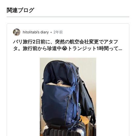
関連ブログ
•
hitolitabi’s diary
2年前
バリ旅行2日前に、突然の航空会社変更でアタフ
タ。旅行前から珍道中😭トランジット1時間って
どうなの？？