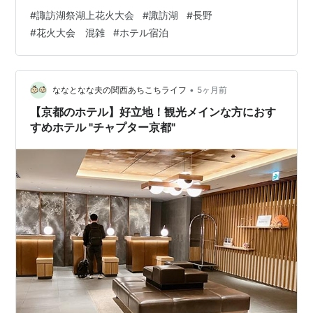
テル予約には「会員登録必須」「電話予約NG」「事前カ
#
諏訪湖祭湖上花火大会
#
諏訪湖
#
長野
ード決済」という独自ルールが存在します。 知らずに動
#
花火大会 混雑
#
ホテル宿泊
くと満室・電話拒否・キャンセル料トラブルに直結しま
す。 この記事を読めば、予約の全体像から当日の動き方
まで完全に把握できます。 花火大会に家族で行きたいけ
ど、混雑や場所取りが心配…そんな方にはツアーがおす
•
ななとなな夫の関西あちこちライフ
5ヶ月前
すめです。指定観覧席付…
【京都のホテル】好立地！観光メインな方におす
すめホテル "チャプター京都"