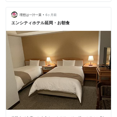
セプション 斬新でユニークなデザインホテル。
“Different. ByDesign”をコンセプトにしているだけあっ
て、なんかギラギラし…
•
理想は一汁一菜
6ヶ月前
エンシティホテル延岡・お朝食