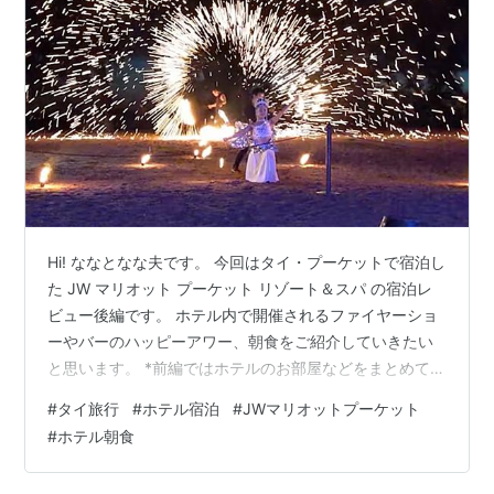
Hi! ななとなな夫です。 今回はタイ・プーケットで宿泊し
た JW マリオット プーケット リゾート＆スパ の宿泊レ
ビュー後編です。 ホテル内で開催されるファイヤーショ
ーやバーのハッピーアワー、朝食をご紹介していきたい
と思います。 *前編ではホテルのお部屋などをまとめてい
ます⇩ ファイヤーショー Sala Sawasdee Lobby Bar 朝
#
タイ旅行
#
ホテル宿泊
#
JWマリオットプーケット
食 ドリンク＆コールドステーション ホットステーション
#
ホテル朝食
ヌードルステーション エッグステーション ベーカリーコ
ーナー 今回食べたもの 私セレクト⇩ なな夫(主人)さんセ