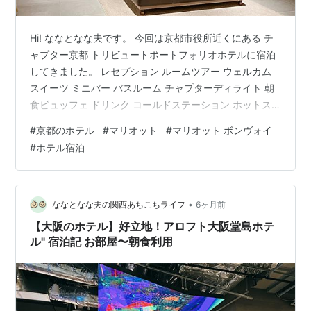
Hi! ななとなな夫です。 今回は京都市役所近くにある チ
ャプター京都 トリビュートポートフォリオホテルに宿泊
してきました。 レセプション ルームツアー ウェルカム
スイーツ ミニバー バスルーム チャプターディライト 朝
食ビュッフェ ドリンク コールドステーション ホットス
テーション 和食 ベーカリーコーナー ホテル内施設 大浴
#
京都のホテル
#
マリオット
#
マリオット ボンヴォイ
場 フィットネスセンター まとめ ホテル基本情報 レセプ
#
ホテル宿泊
ション ルームツアー 今回宿泊したお部屋はトリビュート
ルーム (シャワーのみ) *大浴場があるので、シャワーのみ
のお部屋で宿泊料金を節約しました。 ウェルカムスイー
ツ カラフルな金平糖とおかき。どちらも美味しかった…
•
ななとなな夫の関西あちこちライフ
6ヶ月前
【大阪のホテル】好立地！アロフト大阪堂島ホテ
ル" 宿泊記 お部屋〜朝食利用