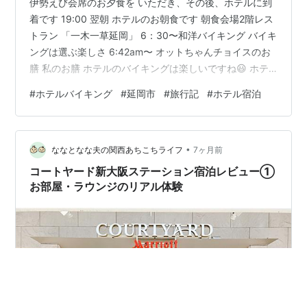
伊勢えび会席のお夕食を いただき、その後、ホテルに到
着です 19:00 翌朝 ホテルのお朝食です 朝食会場2階レス
トラン 「一木一草延岡」 6：30〜和洋バイキング バイキ
ングは選ぶ楽しさ 6:42am〜 オットちゃんチョイスのお
膳 私のお膳 ホテルのバイキングは楽しいですね😃 ホテ
ルの外 そばにある川 この川で、昨夜、 花火大会があっ
#
ホテルバイキング
#
延岡市
#
旅行記
#
ホテル宿泊
たらしいです ホテル建物 朝、写しました！ フロント お
朝食ごちそうさまでした😋 美味しかったです♪ ホテル出
発は 午前八時でした！ いよいよ第二のポイント 天岩
•
戸、高千穂峡へ行きます。
ななとなな夫の関西あちこちライフ
7ヶ月前
コートヤード新大阪ステーション宿泊レビュー①
お部屋・ラウンジのリアル体験