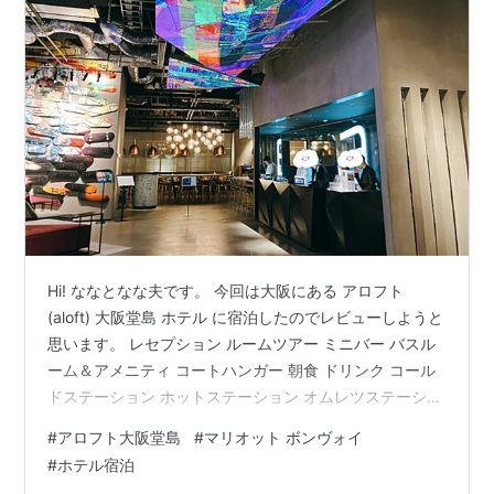
Hi! ななとなな夫です。 今回は大阪にある アロフト
(aloft) 大阪堂島 ホテル に宿泊したのでレビューしようと
思います。 レセプション ルームツアー ミニバー バスル
ーム＆アメニティ コートハンガー 朝食 ドリンク コール
ドステーション ホットステーション オムレツステーショ
ン ベーカリーコーナー ホテル内設備 W XYZ Bar フィッ
#
アロフト大阪堂島
#
マリオット ボンヴォイ
トネスジム コインランドリー ホテル基本情報 おまけ ホ
#
ホテル宿泊
テルから徒歩1分！有名な堂島ロールの本店があるよ！ レ