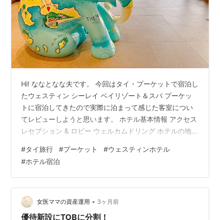
Hi! ななとなな夫です。 今回はタイ・プーケットで宿泊し
たウェスティン シーレイ ベイリゾート＆スパ プーケッ
トに宿泊してきたので実際に泊まって感じた客室につい
てレビューしようと思います。 ホテル基本情報 アクセス
レセプション & ロビー ウェルカムドリング ホテルの地図
ルームツアー リビングルーム ベッドルーム ミニバー ウ
#
タイ旅行
#
プーケット
#
ウェスティンホテル
ェルカムフルーツ＆スナック バスルーム その他の備品
#
ホテル宿泊
ホテル内設備 プール フィットネスジム まとめ 便利だっ
たアイテム ホテル基本情報 ホテル名：ウェスティン シ
ーレイ ベイリゾート＆スパ プーケット エリア：タイ プ
ーケット プール / ビーチ：あり フィットネ…
•
女医ママの資産運用
3ヶ月前
優待新設にTOBに分割！