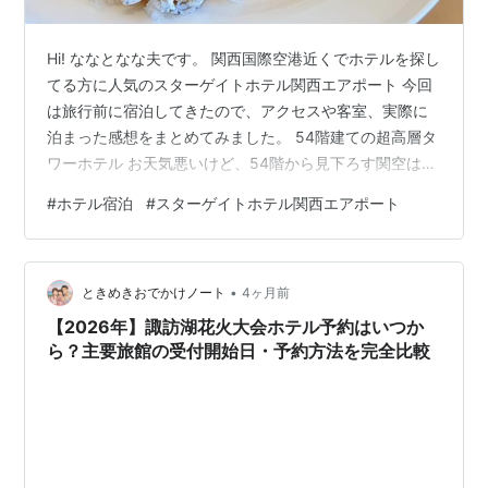
Hi! ななとなな夫です。 関西国際空港近くでホテルを探し
てる方に人気のスターゲイトホテル関西エアポート 今回
は旅行前に宿泊してきたので、アクセスや客室、実際に
泊まった感想をまとめてみました。 54階建ての超高層タ
ワーホテル お天気悪いけど、54階から見下ろす関空は圧
巻です！ ホテル基本情報 駅直結で便利 関空までのアク
#
ホテル宿泊
#
スターゲイトホテル関西エアポート
セス シャトルバス 電車 レセプション＆ロビー ルームツ
アー 朝食 ドリンク シリアル〜コールドステーション 和
食 ホットステーション ベーカリーコーナー デザート 私
•
たちが食べたもの 私セレクト なな夫(主人)さんセレクト
ときめきおでかけノート
4ヶ月前
実際に泊まった感想 こんな人におすすめ 周辺情報 ホ…
【2026年】諏訪湖花火大会ホテル予約はいつか
ら？主要旅館の受付開始日・予約方法を完全比較