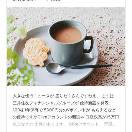
大きな優待ニュースが 盛りだくさんですねえ。 まずは
三井住友フィナンシャルグループが 優待新設を発表。
100株1年保有で 5000円分のVポイントが もらえるなど
の優待ですがOliveアカウントの開設や 口座残高が15万円
以上などの 条件があります。 Oliveアカウント、 開設し
てないなあ‥ そして10月1日付で 2分割もするそうです。