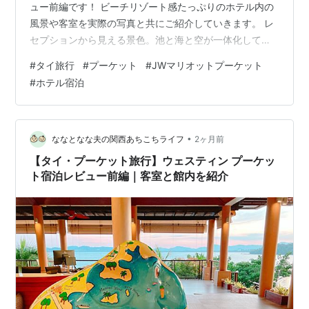
ュー前編です！ ビーチリゾート感たっぷりのホテル内の
風景や客室を実際の写真と共にご紹介していきます。 レ
セプションから見える景色。池と海と空が一体化してと
ってもキレイ♡ ホテル基本情報 アクセス レセプション
#
タイ旅行
#
プーケット
#
JWマリオットプーケット
＆ロビー ウェルカムドリンク ルームツアー ベッドルー
#
ホテル宿泊
ム 窓からの景色 ミニバー ウェルカムスイーツ＆メッセ
ージカード バスルーム その他の備品 テラス ターンダウ
ンサービス ホテル内散策 Siam Deli フィットネスセンタ
ー Lotus Pavilion プール マイカ…
•
ななとなな夫の関西あちこちライフ
2ヶ月前
【タイ・プーケット旅行】ウェスティン プーケッ
ト宿泊レビュー前編｜客室と館内を紹介