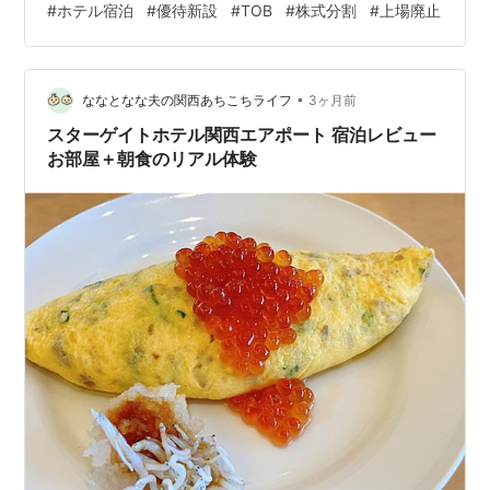
#
ホテル宿泊
#
優待新設
#
TOB
#
株式分割
#
上場廃止
そして大和ハウスも 2分割を発表。 こちらの優待は、
100株を 3年未満保有で2000円分 3年以上保有で4000円
分の 施設利用券がもらえます。 300株、500株、1000
•
株では それぞれ100株と同じ割合で 貰える優待券が増え
ななとなな夫の関西あちこちライフ
3ヶ月前
ますが分割後は 100…
スターゲイトホテル関西エアポート 宿泊レビュー
お部屋＋朝食のリアル体験