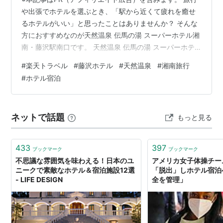
や出張でホテルを選ぶとき、「駅から近くて疲れを癒せ
るホテルがいい」と思ったことはありませんか？ そんな
方におすすめなのが天然温泉 伝馬の湯 スーパーホテル湘
南・藤沢駅南口です。 天然温泉 伝馬の湯 スーパーホテ
ル湘南・藤沢駅南口 ♨️ 天然温泉で旅や仕事の疲れをリフ
#
楽天トラベル
#
藤沢ホテル
#
天然温泉
#
湘南旅行
レッシュ🚶 藤沢駅南口からアクセスしやすく観光・ビジ
#
ホテル宿泊
ネスに便利🛏️ 清潔感のある客室でゆっくり休める🌊 江の
島や鎌倉観光の拠点としても使いやすい✨ 朝から元気に
過ごせる快適なホテルステイ 旅行中は移動や観光で意外
ネットで話題
もっと見る
と疲れがたまりがちですが、天然温泉でゆっくり体を温
めれば、心も体もリ…
433
397
ブックマーク
ブックマーク
不思議な雰囲気を味わえる！日本のユ
アメリカ女子体操チー
ニークで素敵なホテル＆宿泊施設12選
「脱出」しホテル宿泊
- LIFE DESIGN
全を管理」