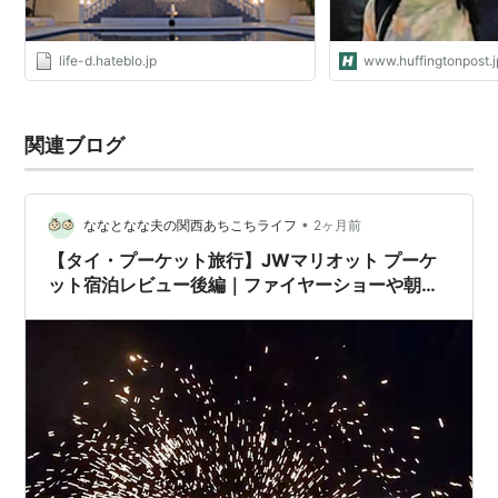
life-d.hateblo.jp
www.huffingtonpost.j
関連ブログ
•
ななとなな夫の関西あちこちライフ
2ヶ月前
【タイ・プーケット旅行】JWマリオット プーケ
ット宿泊レビュー後編｜ファイヤーショーや朝食
のリアル体験