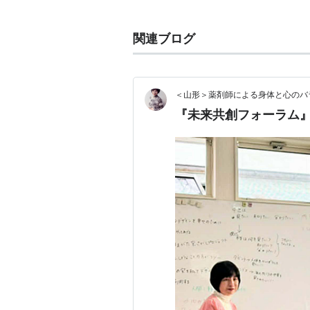
ホーリズム
、
トータル
、
全体的
、
全
関連ブログ
＜山形＞薬剤師による身体と心のバ
『未来共創フォーラム