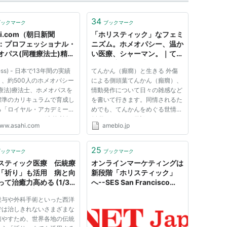
34
ブックマーク
ブックマーク
hi.com（朝日新聞
「ホリスティック」なフェミ
：プロフェッショナル・
ニズム。ホメオパシー、温か
オパス(同種療法士)精鋭
い医療、シャーマン。｜てん
成する 「カレッジ・オ
かん（癲癇）と生きる
ess) - 日本で13年間の実績
てんかん（癲癇）と生きる 外傷
ホリスティック・ホメオ
り、約500人のホメオパシー
による側頭葉てんかん（癲癇）、
ー」5月東京にて開校 -
療法)療法士、ホメオパスを
情動発作について日々の雑感など
リリース - ビジネス・経
標準のカリキュラムで育成し
を書いて行きます。同情されるた
る「ロイヤル・アカデミー・
めでも、てんかんをめぐる世情を
・ホメオパシー」(本校所在
糾弾するための日記でもありませ
ww.asahi.com
ameblo.jp
英国ロンドン、学長：由井
ん。 プロフィール [ルーム｜なう
以下 RAH)日本校を、さら
｜ピグの部屋] ニックネーム：
展させたホメオパシー統合医
moon-3 自己紹介： 私は四十代
25
ブックマーク
ブックマーク
門校「カレッジ・オブ・ホリ
の男です。（どんなヤツである
スティック医療 伝統療
オンラインマーケティングは
か...
「祈り」も活用 病と向
新段階「ホリスティック」
って治癒力高める (1/3
へ--SES San Francisco
) - MSN産経ニュース
2011レポート
投与や外科手術といった西洋
では治しきれないさまざまな
癒やすため、世界各地の伝統