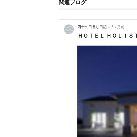
関連ブログ
•
四十の日差し日記
5ヶ月前
ＨＯＴＥＬ ＨＯＬＩＳ