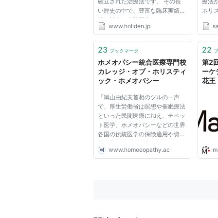
確立された治療法です。 その長
療法
い歴史の中で、豊富な臨床実績を
ホリ
持つ補完・代替医療のひとつで
まっ
www.holiden.jp
s
す。 ヨーロッパの多くの国では
慣、
健康保険が適応され、日本での漢
な治
方のような位置づけになっていま
力」
23
22
ブックマーク
す。 植物や動物、鉱物などを極
ホメオパシー統合医療専門校
第2
限ま...
...
カレッジ・オブ・ホリスティ
ーケ
ック・ホメオパシー
花王
ョン
「鳩山由紀夫首相のツルの一声
で、厚生労働省は瞑想や催眠療法
といった民間医療に加え、チベッ
ト医学、ホメオパシーなどの世界
各国の伝統医学の保険適用や資格
制度化をマジメに考え始めた。」
www.homoeopathy.ac
m
「厚労省は今月5日、統合医療プ
ロジェクトチーム（PT）を発足
させた。「統合医療」とは、従来
の医療に伝統医学や民間医療と
い...