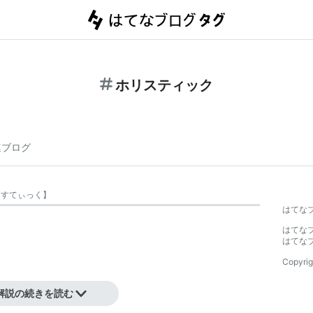
ホリスティック
連ブログ
りすてぃっく
】
はてな
はてな
はてな
Copyrig
解説の続きを読む