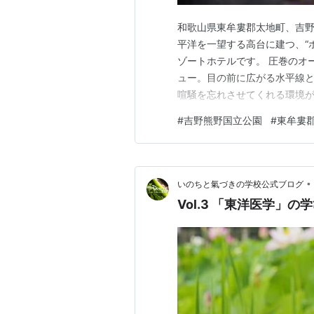
和歌山県東牟婁郡太地町、吉野熊野国
平洋を一望する高台に建つ、“
ゾートホテルです。 圧巻のオ
ュー。目の前に広がる水平線と
喧騒を忘れさせてくれる環境が
れます。 天然温泉で深いリラ
#
吉野熊野国立公園
#
東牟婁
を望む露天風呂では、潮風を感
ときは、身体の疲れだけでなく
•
いのちと氣づきの学校公式ブログ
Vol.3 「東洋医学」