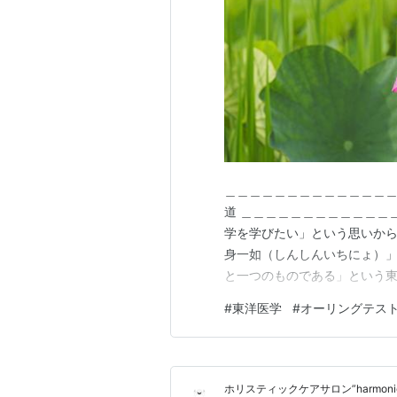
＿＿＿＿＿＿＿＿＿＿＿＿＿＿＿＿
道 ＿＿＿＿＿＿＿＿＿＿＿＿＿
学を学びたい」という思いから
身一如（しんしんいちにょ）
と一つのものである」という
値で測れる物理的なからだを
#
東洋医学
#
オーリングテス
な方向からのアプローチ(例え
断される場合に限られることが
ホリスティックケアサロン”harmonic t