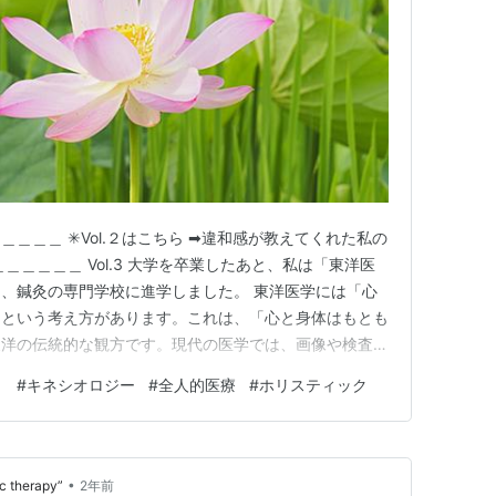
＿＿ ✳︎Vol.２はこちら ➡︎違和感が教えてくれた私の
＿＿＿＿＿ Vol.3 大学を卒業したあと、私は「東洋医
、鍼灸の専門学校に進学しました。 東洋医学には「心
」という考え方があります。これは、「心と身体はもとも
東洋の伝統的な観方です。現代の医学では、画像や検査数
通してのアプローチが中心になります。そのため、心理的
ト
#
キネシオロジー
#
全人的医療
#
ホリスティック
ばカウンセリングなど)は、いわゆるメンタルの不調と判
まだ…
•
herapy”
2年前