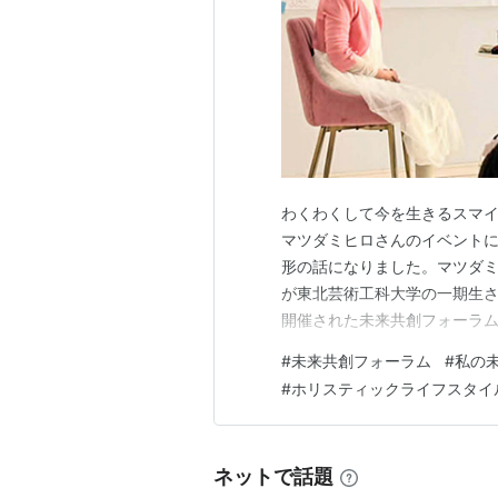
わくわくして今を生きるスマイ
マツダミヒロさんのイベントに
形の話になりました。マツダ
が東北芸術工科大学の一期生さ
開催された未来共創フォーラ
したのは芸工大の教授と私と若
#
未来共創フォーラム
#
私の
ホリスティックライフスタイ
#
ホリスティックライフスタイ
繋いでくださいました。 トッ
ネットで話題