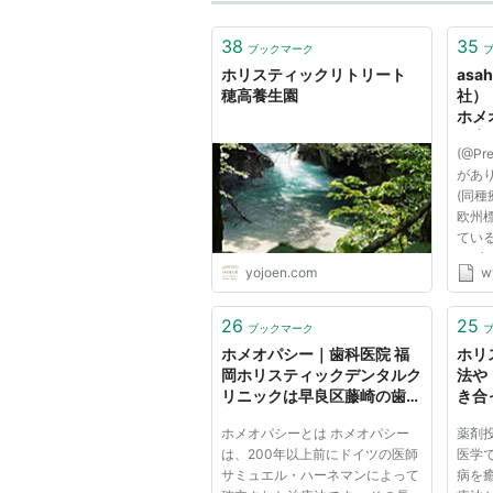
38
35
ブックマーク
ホリスティックリトリート
asa
穂高養生園
社）
ホメ
を育
(@Pr
ブ・
があ
パシ
(同種
企業
欧州
��
てい
オブ
yojoen.com
w
地：
寅子、
に発
26
25
ブックマーク
療専
ホメオパシー｜歯科医院 福
ホリ
ス...
岡ホリスティックデンタルク
法や
リニックは早良区藤崎の歯医
き合
者さんです
ページ
ホメオパシーとは ホメオパシー
薬剤
は、200年以上前にドイツの医師
医学
サミュエル・ハーネマンによって
病を