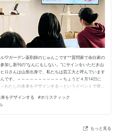
ル♡ガーデン薬剤師のじゅんこです^^質問家で余白家の
参加し新刊の”なんにもしない。”にサインをいただき山
ミヒロさんは山形出身で、私たちは芸工大と呼んでいます
んです。～～～～～～～～～～～ちょうど４月14日に
ム～わたしの未来をデザインする～というイベントで登壇
い経営者さんの4名～～～～～～～～～～～主宰された
未来をデザインする
#
ホリスティック
ル代表の佐藤あきなさんが芸工大の卒業生で素敵なご縁を
ル
プバッターは東北芸術工…
もっと見る