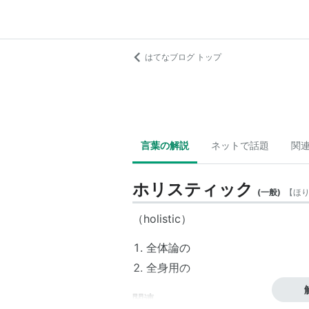
はてなブログ トップ
言葉の解説
ネットで話題
関
ホリスティック
(
一般
)
【
ほ
（holistic）
全体論
の
全身用の
関連