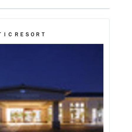
ＴＩＣ ＲＥＳＯＲＴ