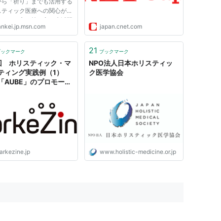
から「祈り」までも活用する
スティック医療への関心が高
ている。心の持ち方や生活習
ankei.jp.msn.com
japan.cnet.com
環境まで含めた全人、包括的
療で、患者自身の「癒やす
を高めるという。（八並朋
21
ブックマーク
ブックマーク
昌）
回 ホリスティック・マ
NPO法人日本ホリスティッ
ティング実践例（1）
ク医学協会
「AUBE」のプロモーシ
戦略
arkezine.jp
www.holistic-medicine.or.jp