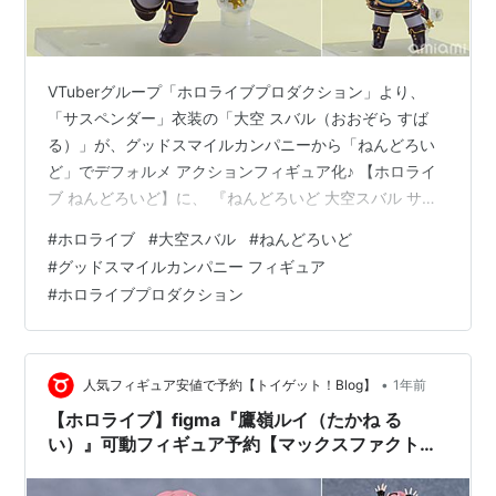
VTuberグループ「ホロライブプロダクション」より、
「サスペンダー」衣装の「大空 スバル（おおぞら すば
る）」が、グッドスマイルカンパニーから「ねんどろい
ど」でデフォルメ アクションフィギュア化♪ 【ホロライ
ブ ねんどろいど】に、 『ねんどろいど 大空スバル サス
ペンダー衣装Ver.』が登場♪ 表情パーツは、「ニッコリ
#
ホロライブ
#
大空スバル
#
ねんどろいど
顔」「笑顔」「キラキラ顔」の全3種。 オプションとし
#
グッドスマイルカンパニー フィギュア
て「カード束」「サスペンダー衣装帽子」「大空警察帽
#
ホロライブプロダクション
子」等が付属♪ フィギュアのサイズは、 ノンスケールの
全高：約10cm。 原型製作は「七兵衛」（松田モデ
ル）。 （※敬称略） 【限定販売】ねんどろいど『大空ス
バル サスペンダー…
•
人気フィギュア安値で予約【トイゲット！Blog】
1年前
【ホロライブ】figma『鷹嶺ルイ（たかね る
い）』可動フィギュア予約【マックスファクトリ
ー】より2026年8月発売予定☆