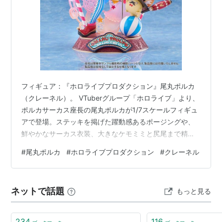
フィギュア：『ホロライブプロダクション』尾丸ポルカ
（クレーネル）。 VTuberグループ「ホロライブ」より、
ポルカサーカス座長の尾丸ポルカが1/7スケールフィギュ
アで登場。ステッキを掲げた躍動感あるポージングや、
鮮やかなサーカス衣装、大きなケモミミと尻尾まで精緻
に表現されています。足元にはジャグリングする座員く
#
尾丸ポルカ
#
ホロライブプロダクション
#
クレーネル
んやサーカステントなどの華やかな台座を配置。圧倒的
なボリュームでサーカスの開演を演出する一品です。
ネットで話題
もっと見る
234
116