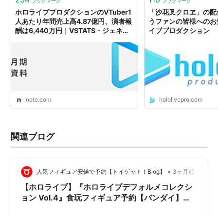
ブックマーク
ブックマーク
ホロライブプロダクションのVTuber1
「沙花叉クロヱ」の配
人あたり年間売上高4.87億円、演者報
うファンの皆様へのお知
酬は6,440万円｜VSTATS・ジェネリ
イブプロダクション
ック集計人(Holoデータ分析)
note.com
hololivepro.com
関連ブログ
•
人気フィギュア安値で予約【トイゲット！Blog】
3ヶ月前
【ホロライブ】『ホロライブデフォルメコレクシ
ョン Vol.4』食玩フィギュア予約【バンダイ】よ
り2026年10月発売予定♪