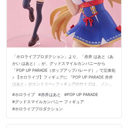
「ホロライブプロダクション」より、「赤井 はあと（あ
かい はあと）」が、グッドスマイルカンパニーから
「POP UP PARADE（ポップアップパレード）」で立体化
♪ 【ホロライブ】フィギュアに 『POP UP PARADE 赤井
はあと』がエントリー♪ フィギュアのサイズは、 ノンス
ケールの全高：約17cm。 原型製作は「宮田夏帆」。 （※
#
ホロライブ
#
赤井はあと
#
POP UP PARADE
敬称略） POP UP PARADE『赤井はあと』ホロライブプ
#
グッドスマイルカンパニー フィギュア
ロダクション 完成品フィギュアは、グッドスマイルカン
#
ホロライブプロダクション
パニーより2026年02月発売の予定です♪ 【Amazon】ホ
ロライブOCG『ブースターパック エンチャントレガリ
ア』【COVER】 【Amazo…