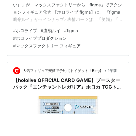
い）」が、マックスファクトリーから「figma」でアクシ
ョンフィギュア化☆ 【ホロライブ figma】に、 『figma
鷹嶺ルイ』がラインナップ♪ 表情パーツは、「笑顔」「ウ
インク顔」「目閉じ笑顔」の全3種♪ オプションとして、
#
ホロライブ
#
鷹嶺ルイ
#
figma
「がんもとつみれ・つくね」「サングラス付き前髪」が
#
ホロライブプロダクション
付属☆ フィギュアのサイズは、 ノンスケールの全高：約
#
マックスファクトリー フィギュア
15cm。 原型制作は「内田亮」（マックスファクトリ
ー）。 （※敬称略） 【限定販売】figma『鷹嶺ルイ』ホ
ロライブプロダクション 可動フィギュアは、マッ…
•
人気フィギュア安値で予約【トイゲット！Blog】
1年前
【hololive OFFICIAL CARD GAME】ブースター
パック『エンチャントレガリア』ホロカ TCGトレ
カBOX予約【カバー】より2025年9月発売予定☆