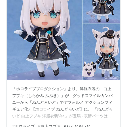
「ホロライブプロダクション」より、洋服衣装の「白上
フブキ（しらかみ ふぶき）」が、グッドスマイルカンパ
ニーから「ねんどろいど」でデフォルメ アクションフィ
ギュア化♪ 【ホロライブ ねんどろいど】に、 『ねんどろ
いど 白上フブキ 洋服衣装Ver.』が登場♪ 表情パーツは、
「笑顔」「ウィンク顔」「困り顔」の全3種。 オプショ
#
ホロライブ
#
白上フブキ
#
ねんどろいど