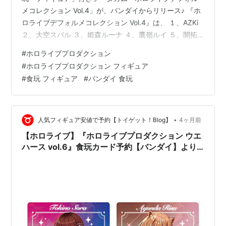
メコレクション Vol.4」が、バンダイからリリース♪ 『ホ
ロライブデフォルメコレクション Vol.4』は、 １、AZKi
２、大空スバル ３、姫森ルーナ ４、鷹嶺ルイ ５、開拓
者 ６、スバ友（大＆小） ７、ルーナイト ８、がんも/つ
#
ホロライブプロダクション
くね/つみれ の全8種よりメーカー規定の比率に従い封
#
ホロライブプロダクション フィギュア
入。 「フィギュア」の基本サイズは、 全高：約5.5cm x
#
食玩 フィギュア
#
バンダイ 食玩
全幅：約4.2cm。 【食玩】ホロライブ『ホロライブデフ
ォルメコレクション Vol.4』8個入りBOXは、バンダイよ
り2026年10月発売の予定で…
•
人気フィギュア安値で予約【トイゲット！Blog】
4ヶ月前
【ホロライブ】『ホロライブプロダクション ウエ
ハース vol.6』食玩カード予約【バンダイ】より
2026年8月発売予定♪