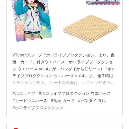
VTuberグループ「ホロライブプロダクション」より、食
玩「カード」付きウエハース「ホロライブプロダクショ
ン ウエハース vol.4」が、バンダイからリリース♪ 『ホロ
ライブプロダクション ウエハース vol.4』は、 全31種よ
りランダムに封入。 カードの裏面は、ホロメン31名の
“手書きコメント” がプリント♪ 「カード」のサイズは、
#
ホロライブ
#
ホロライブプロダクション ウエハース
縦：約8.3cm x 横：約5.6cm。 【食玩】ホロライブ『ホ
#
カードウエハース
#
食玩 カード
#
バンダイ 食玩
ロライブプロダクション ウエハース vol.4』20個入り
#
ホロライブプロダクション
BOXは、バンダイより2025年12月発売の予定です♪
【Amazon】ホロライブOCG『ブースターパック アヤカ
シヴァーミリオン』【C…