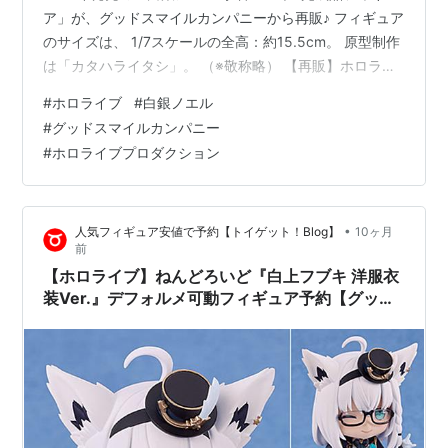
ア」が、グッドスマイルカンパニーから再販♪ フィギュア
のサイズは、 1/7スケールの全高：約15.5cm。 原型制作
は「カタハライタシ」。 （※敬称略） 【再販】ホロライ
ブプロダクション『白銀ノエル 水着Ver.』1/7 完成品フィ
#
ホロライブ
#
白銀ノエル
ギュアは、グッドスマイルカンパニーより2025年09月発
#
グッドスマイルカンパニー
売の予定です♪ 【Amazon】ホロライブOCG『ブースター
#
ホロライブプロダクション
パック エンチャントレガリア』【COVER】 【Amazon】
ホロライブOCG『スタートデッキ 赤 宝鐘マリン』
【COVER】 【再…
•
人気フィギュア安値で予約【トイゲット！Blog】
10ヶ月
前
【ホロライブ】ねんどろいど『白上フブキ 洋服衣
装Ver.』デフォルメ可動フィギュア予約【グッド
スマイルカンパニー】より2026年2月発売予定☆