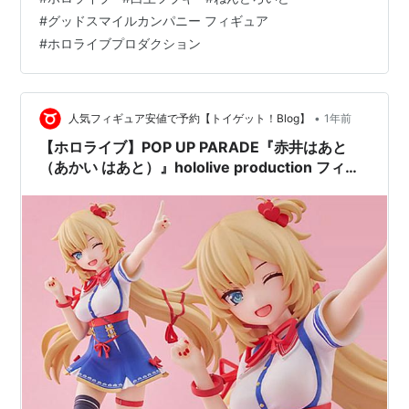
ンとして「ハット」「メガネ」「ティーカップ+ソーサ
#
グッドスマイルカンパニー フィギュア
ー」「ミテイル」等が付属♪ フィギュアのサイズは、 ノ
#
ホロライブプロダクション
ンスケールの全高：約10cm。 原型製作は「七兵衛」
（松田モデル）。 （※敬称略） 【限定販売】ねんどろい
ど『白上フブキ 洋服衣装Ver.』ホロライブ デフォルメ可
動フィギ…
•
人気フィギュア安値で予約【トイゲット！Blog】
1年前
【ホロライブ】POP UP PARADE『赤井はあと
（あかい はあと）』hololive production フィギ
ュア予約【グッドスマイルカンパニー】より
2026年2月発売予定♪