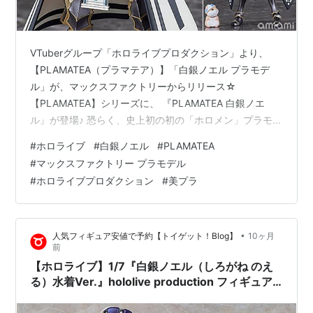
VTuberグループ「ホロライブプロダクション」より、
【PLAMATEA（プラマテア）】「白銀ノエル プラモデ
ル」が、マックスファクトリーからリリース☆
【PLAMATEA】シリーズに、 『PLAMATEA 白銀ノエ
ル』が登場♪ 恐らく、史上初の初の「ホロメン」プラモデ
ル☆ 印刷済み「表情」パーツは、「笑顔」「目閉じ笑
#
ホロライブ
#
白銀ノエル
#
PLAMATEA
顔」「怒り顔」の全3種♪ 2023年4月発売の『figma 白銀
#
マックスファクトリー プラモデル
ノエル』と「表情」パーツのパターンが同じなので、サ
#
ホロライブプロダクション
#
美プラ
イズは違うけど「figma 白銀ノエル」の造形データをベ
ースに型起ししたのかな？ もしそうなら、過去に発売の
【ホロライブfigma】は（一部を除いて）キット化される
•
人気フィギュア安値で予約【トイゲット！Blog】
10ヶ月
カ…
前
【ホロライブ】1/7『白銀ノエル（しろがね のえ
る）水着Ver.』hololive production フィギュア
予約【グッドスマイルカンパニー】より2025年9
月再販予定♪