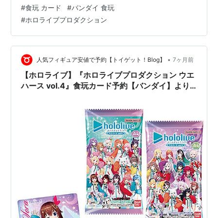
縦：約8.3cm x 横：約5.6cm。 【食玩】ホロライブ『ホ
#
食玩 カード
#
バンダイ 食玩
ロライブプロダクション ウエハースvol.6』20個入り
#
ホロライブプロダクション
BOXは、バンダイより2026年08月発売の予定です♪
【Amazon】ホロライブOCG『ブースターパック バウン
サーバウンド』【COVE…
•
人気フィギュア安値で予約【トイゲット！Blog】
7ヶ月前
【ホロライブ】『ホロライブプロダクション ウエ
ハース vol.4』食玩カード予約【バンダイ】より
2025年12月29日発売☆