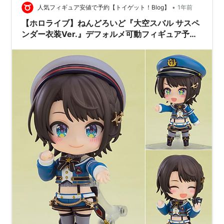
•
人気フィギュア安値で予約【トイゲット！Blog】
1年前
【ホロライブ】ねんどろいど『大空スバル サスペ
ンダー衣装Ver.』デフォルメ可動フィギュア予約
【グッドスマイルカンパニー】より2026年1月発
売予定☆