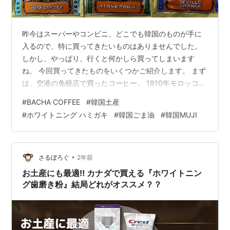
昨今はスーパーやコンビニ、どこでも韓国のものが手に
入るので、特に買ってきたいものはありませんでした。
しかし、やっぱり、行くと何かしら買ってしまいます
ね。 今回買ってきたものをいくつかご紹介します。 まず
は、空港の免税店で買ったコーヒー。 1910年モロッコ創
業のバシャコーヒーというそうです。 釜山の友人の家で
#
BACHA COFFEE
#
韓国土産
飲まないかと勧められました。 そのときは夜で、飲むと
#
ホワイトニング ハミガキ
#
韓国ごま油
#
韓国MUJI
寝られなくなりそうだからと断りましたが、空港で見つ
けたので試しに買ってみました。 こちら、今年銀座でも
旗艦店がオープンするそうです。 私はコーヒーのことが
よく分からず、正直コンビニのコーヒーで十分なのです
•
さるぼろぐ
2年前
が、 パッケージも可愛く、おいし…
お土産にも最適‼ カナダで買える『ホワイトニン
グ歯磨き粉』結局どれがオススメ？？