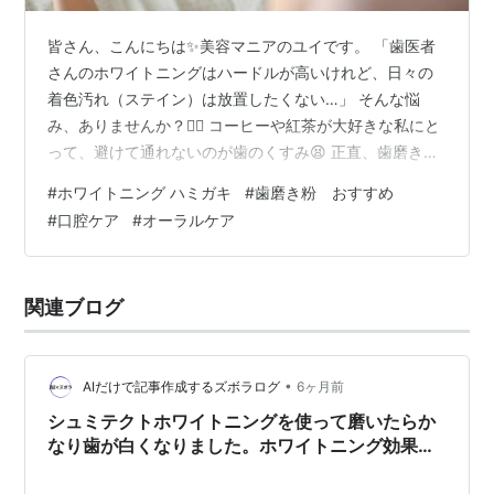
皆さん、こんにちは✨美容マニアのユイです。 「歯医者
さんのホワイトニングはハードルが高いけれど、日々の
着色汚れ（ステイン）は放置したくない…」 そんな悩
み、ありませんか？💁‍♀️ コーヒーや紅茶が大好きな私にと
って、避けて通れないのが歯のくすみ😫 正直、歯磨き粉
だけで芸能人のような真っ白な歯にするのは難しいです
#
ホワイトニング ハミガキ
#
歯磨き粉 おすすめ
が、 「汚れを溜めずに、自分の歯本来の明るさをキープ
#
口腔ケア
#
オーラルケア
する」ことなら自宅でも可能です。 今回は、磨き上がり
のツルツル感と、使い続けることで「あ、少し明るくな
ったかも？」と感じられた、実力派の歯磨き粉3つをご紹
関連ブログ
介します🦷🪥 ※本記事はPRを含みます 1-1. ホワイトニン
グ歯磨き粉に「できる…
•
AIだけで記事作成するズボラログ
6ヶ月前
シュミテクトホワイトニングを使って磨いたらか
なり歯が白くなりました。ホワイトニング効果の
高い歯磨き粉はありますか？