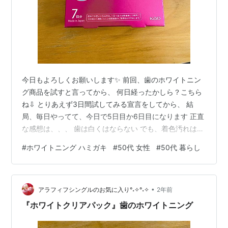
今日もよろしくお願いします✨ 前回、歯のホワイトニン
グ商品を試すと言ってから、 何日経ったかしら？こちら
ね⇩ とりあえず3日間試してみる宣言をしてから、 結
局、毎日やってて、今日で5日目か6日目になります 正直
な感想は、、、 歯は白くはならない でも、着色汚れはキ
レイに落ちてるみたい… あたしの歯は黄色いままです
#
ホワイトニング ハミガキ
#
50代 女性
#
50代 暮らし
が、 なんつーか不潔感がないというか、、、 だから今も
続いてる、というのがあります たぶんホワイトニングっ
て、 きっともっと別次元のことなんだと思う それによく
•
よく読んだら、この商品、 決して『ホワイトニング』と
アラフィフシングルのお気に入り°˖✧°˖✧
2年前
は謳っていない 「本来の白い歯へ」とか「ホワイトクレ
『ホワイトクリアパック』歯のホワイトニング
ンジング」とか 白くす…