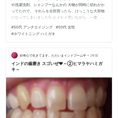
や洗濯洗剤、シャンプーなんかの 大物が同時に切れかか
ってたので、 それらを全部買ったら、けっこうな大荷物
になってしまいました💦 ヒイヒイ言いながら、一度、家
に戻って荷物を置き、 改めてスーパーへ買い出しに行き
#
50代 アンチエイジング
#
50代 女性
ました 食材もこれでもかってほど買い込んだので、 明日
#
ホワイトニング ハミガキ
からの3連休は心置きなく家にこもれます😁 今回ドラッ
グストアで見つけたもの♬ 実はそんなに歯が白くないあ
たし😅 密かにコンプレックスでもありました でも、歯医
者さんのホワイトニングは高いし、痛いと 聞いていたの
•
好奇心で生きてます。ただいまインドブーム中
2年前
で、敬遠してました 気の…
インドの歯磨き スゴいぜ❤️～②ヒマラヤハミガ
キ～