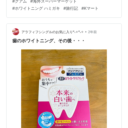
#
グアム
#
海外スーパーマーケット
書いてあるけど ドンキと一緒で 店入ってすぐはグアム土
#
ホワイトニング ハミガキ
#
旅行記
#
Kマート
産コーナー と言いつつハワイの定番 Mauna Loa マウナ
ロア マカデミアナッツ $1.99〜 AMERICAN
CHOCOLATE FACTORY アメリカン チョコレート ファ
クトリーのチョコレ…
•
アラフィフシングルのお気に入り°˖✧°˖✧
2年前
歯のホワイトニング、その後・・・