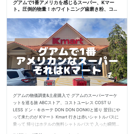
Amazonでのレ…
グアムで1番アメリカを感じるスーパー、Kマー
ト。圧倒的物量！ホワイトニング歯磨き粉、コル
ゲートにクレスト、おもちゃ、雑貨も豊富！
グアムの物価調査&土産購入で グアムのスーパーマーケ
ットを巡る旅 ABCストア、コストユーレス COST U
LESS ドン・キホーテ DON DON DONKIと巡り 翌日にや
って来たのが Kマート Kmart 行きは赤いシャトルバスに
乗って 帰りはホテルの無料シャトルバスで 入った瞬間か
ら、海外、アメリカを感じるんだよ 日本語でトイレって