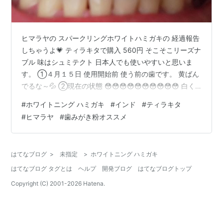
ヒマラヤの スパークリングホワイトハミガキの 経過報告
しちゃうよ💗 ティラキタで購入 560円 そこそこリーズナ
ブル 味はシュミテクト 日本人でも使いやすいと思いま
す。 ①４月１５日 使用開始前 使う前の歯です。 黄ばん
でるな～💦 ②現在の状態 😳😳😳😳😳😳😳😳😳😳 白く
なってる✨ 私もビックリしてる。 まだ使い始めて １０日
#
ホワイトニング ハミガキ
#
インド
#
ティラキタ
なのに。 これはいい いいぞ～👀‼️ リピ決定💗
#
ヒマラヤ
#
歯みがき粉オススメ
はてなブログ
>
未指定
>
ホワイトニング ハミガキ
はてなブログ タグとは
ヘルプ
開発ブログ
はてなブログトップ
Copyright (C) 2001-
2026
Hatena.