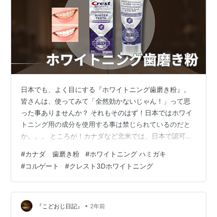
日本でも、よく目にする『ホワイトニング歯磨き粉』。
皆さんは、使ってみて「全然効かないじゃん！」って思
った事ありませんか？ それもそのはず！日本ではホワイ
トニング用の成分を使用する事は禁じられているのだと
か。。。 ところが！カナダなど北米では、日本で認可さ
れていない成分が含まれているので、ホワイトニング歯
#
カナダ 歯磨き粉
#
ホワイトニング ハミガキ
磨き粉がお土産に大人気!! そこで、今回は「一体、どの
#
コルゲート
#
クレスト3Dホワイトニング
歯磨き粉が効果が期待できるのか？」に焦点を当て、カ
ナダで購入できるおススメのホワイトニング歯磨き粉に
ついて、ご紹介したいと思います＾＾ ホワイトニングで
おススメの歯磨き粉は？ Crest Colgate Sensodyne
•
『こどおじ日記』
2年前