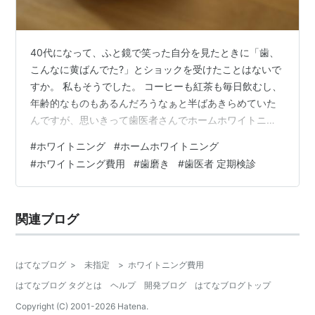
40代になって、ふと鏡で笑った自分を見たときに「歯、
こんなに黄ばんでた?」とショックを受けたことはないで
すか。 私もそうでした。 コーヒーも紅茶も毎日飲むし、
年齢的なものもあるんだろうなぁと半ばあきらめていた
んですが、思いきって歯医者さんでホームホワイトニン
グを始めてみたら、想像以上に白くなって本当にびっく
#
ホワイトニング
#
ホームホワイトニング
り。 結論から言うと、40代の黄ばみにもちゃんと効果は
#
ホワイトニング費用
#
歯磨き
#
歯医者 定期検診
ありました。 しかも、自宅で自分のペースでできるの
で、子育てや介護で時間が取れない私にもピッタリ。 今
回は、マウスピースを作るのにかかった費用や、何日目
関連ブログ
から白くなってきたか、知覚過敏のある私が沁みなかっ
た話、生活で気をつけたことなど、リア…
はてなブログ
>
未指定
>
ホワイトニング費用
はてなブログ タグとは
ヘルプ
開発ブログ
はてなブログトップ
Copyright (C) 2001-
2026
Hatena.