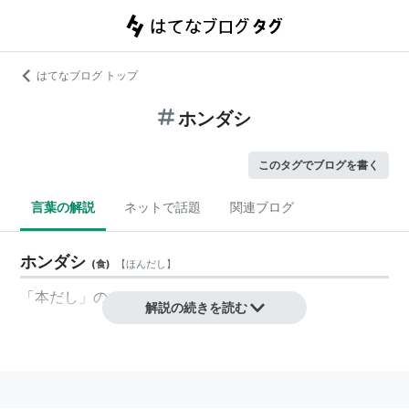
はてなブログ トップ
ホンダシ
このタグでブログを書く
言葉の解説
ネットで話題
関連ブログ
ホンダシ
(
食
)
【
ほんだし
】
「
本だし
」のこと
解説の続きを読む