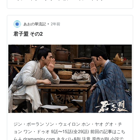
感はないねぇ。 編集で薄めたのかもしれない。 何しろバ
ツだったものが急にOKになったわけだから、許可降りた
理由があるわけだよね。 タイトルも変えたらしいし、コ
レならいいよと言う変更があったと言うこと…
•
あおの華流記
2年前
君子盟 その2
ジン・ボーラン ソン・ウェイロン ホン・ヤオ グオ・チ
ョン ワン・ドゥオ 9話〜15話(全29話) 前回の記事はこち
ら↓ dramamiru.com ネタバレ&BL注意 原作がBL小説で