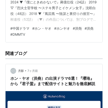
2024 ▼『僕にときめかないで』蔣億仕役（24話） 2019
▽『烈火士官学校 〜ステキ男子とイケメン女子』沈听白
役（48話） 2018 ▼『鳳囚凰 〜陰謀と裏切りの後宮〜』
桓遠役（52話） （▼）の作品については、別ブログでレ
ビューしています。公開年別記事一覧はこちら
#
中国ドラマ
#
ホン・ヤオ
#
ホンヤオ
#
洪尧
#
洪堯
#
DMMTV
関連ブログ
•
月影
7ヶ月前
ホン・ヤオ（洪堯）の出演ドラマ6選！『瓔珞』
から『君子盟』まで配信サイトと魅力を徹底解説