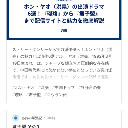
ストリートダンサーから実力派俳優へ！ホン・ヤオ（洪
堯）の魅力と出演作6選 ホン・ヤオ（洪堯、1992年3月
19日生まれ）は、シャープな顔立ちと圧倒的な存在感
で、中国時代劇には欠かせない存在となっている実力派
俳優です。もともとはストリートダンスの分野で活躍
し、ダンス委員会の副主任を務めるほどの腕前の持ち
#
ホン・ヤオ
#
洪堯
#
中国ドラマ
#
呉謹言の夫
主。2014年のオーディション番組出演をきっかけに俳優
#
瓔珞
#
君子盟
#
コウラン伝
の道へと進みました。 悪役から一途な愛を捧げる美青年
まで、演じるキャラクターによって全く異なる顔を見せ
る彼の変幻自在な演技は、一度見ると忘れられない中毒
性があります。2024年9月には『瓔珞』で共演した人気
•
あおの華流記
2年前
女優ウー・ジンイェン（呉謹言）との結婚…
君子盟 その3