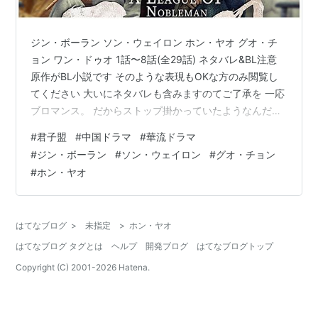
ジン・ボーラン ソン・ウェイロン ホン・ヤオ グオ・チ
ョン ワン・ドゥオ 1話〜8話(全29話) ネタバレ&BL注意
原作がBL小説です そのような表現もOKな方のみ閲覧し
てください 大いにネタバレも含みますのてご了承を 一応
ブロマンス。 だからストップ掛かっていたようなんだけ
ど、本当にブロマンス？ 今のところメインが男キャラば
#
君子盟
#
中国ドラマ
#
華流ドラマ
かりだから？と言う感じ。 もしくはそのように編集し直
#
ジン・ボーラン
#
ソン・ウェイロン
#
グオ・チョン
したのかもしれないけど、少なくともここまではブロマ
#
ホン・ヤオ
ンス目当てで見たら失望するかも。 私はそこ目当てでは
ないのでOK それにしてもまだなんだかわからない。 長
くない話なので早く本題に入ってほしい。 推理ものとし
はてなブログ
>
未指定
>
ホン・ヤオ
ては常道な…
はてなブログ タグとは
ヘルプ
開発ブログ
はてなブログトップ
Copyright (C) 2001-
2026
Hatena.