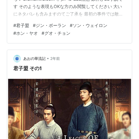
す そのような表現もOKな方のみ閲覧してください 大い
にネタバレも含みますのてご了承を 最初の事件では敵対
するような立ち位置だった二人が、次の事件で協力し合
#
君子盟
#
ジン・ボーラン
#
ソン・ウェイロン
い信頼感が芽生える。 そして張屏は蘭珏の父の事件のこ
#
ホン・ヤオ
#
グオ・チョン
とを知りたいと思う。 "鏡花水月"の術を蘭珏に提案し
て、迷った挙げ句に蘭珏が受け入れる。 あんなに疑り深
かったのに蘭珏がよく決心したと思う。 この時にわかっ
たのは謎の女の存在と変わったデザインの笛のこと。 …
•
あおの華流記
2年前
君子盟 その1