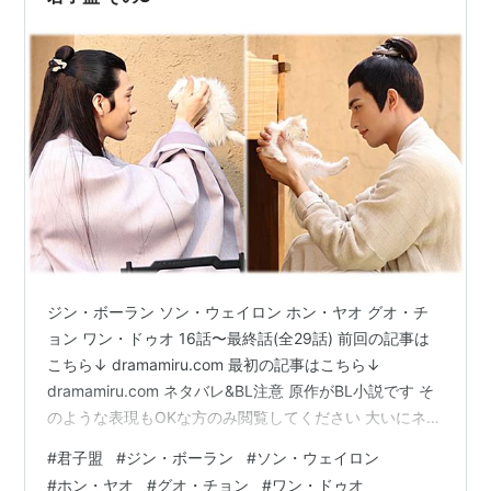
ジン・ボーラン ソン・ウェイロン ホン・ヤオ グオ・チ
ョン ワン・ドゥオ 16話〜最終話(全29話) 前回の記事は
こちら↓ dramamiru.com 最初の記事はこちら↓
dramamiru.com ネタバレ&BL注意 原作がBL小説です そ
のような表現もOKな方のみ閲覧してください 大いにネタ
バレも含みますのてご了承を うーん、ブロマンスという
#
君子盟
#
ジン・ボーラン
#
ソン・ウェイロン
よりはチームもの……かなぁ。 はっきりとしたカップル
#
ホン・ヤオ
#
グオ・チョン
#
ワン・ドゥオ