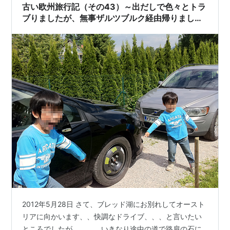
無い。緑のドームと二つの尖塔を持つ建物がザルツブ
古い欧州旅行記（その43）～出だしで色々とトラ
ル…
ブりましたが、無事ザルツブルク経由帰りまし
た。
2012年5月28日 さて、ブレッド湖にお別れしてオースト
リアに向かいます、、快調なドライブ、、、と言いたい
ところでしたが、、、、いきなり途中の道で路肩の石に