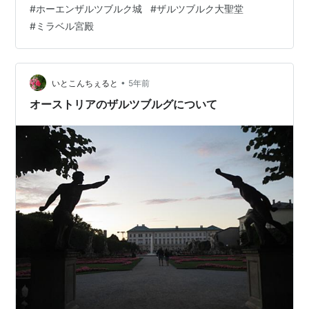
#
ホーエンザルツブルク城
#
ザルツブルク大聖堂
#
ミラベル宮殿
•
いとこんちぇると
5年前
オーストリアのザルツブルグについて