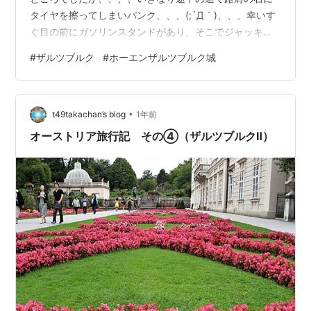
タイヤを擦ってしまいパンク、、、(;´Д｀)、、、幸いす
ぐ目の前にガソリンスタンドがあり、そこでジャッキア
ップしてスペアタイヤに交換出来ました、、、ガソリン
#
ザルツブルク
#
ホーエンザルツブルク城
スタンドのお兄さんが英語がしゃべれたので、彼に教え
てもらった修理工場に行って新しいタイヤと交換しても
らいました、、、('◇')ゞ('◇')ゞ こういう父親の失敗は息
•
子達はよほど嬉しいみたいです、、、('◇')ゞ('◇')ゞ
t49takachan’s blog
1年前
('◇')ゞ ↓ ↓ ↓ ↓ ↓ ↓ ↓ ↓ さらにスロベニア～…
オーストリア旅行記 その④（ザルツブルクⅡ）