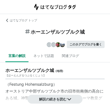
はてなブログ トップ
ホーエンザルツブルク城
このタグでブログを書く
言葉の解説
ネットで話題
関連ブログ
ホーエンザルツブルク城
(
地理
)
【
ほーえんざるつぶるくじょう
】
（Festung Hohensalzburg）
オーストリア中部
ザルツブルク市
の旧市街南側の高台に
ある城。神聖ローマ皇帝ハインリヒ4世とローマ教皇グ
解説の続きを読む
レゴリウス7世の間に起こった叙任権闘争の際、教皇派