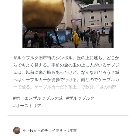
ザルツブルク旧市街のシンボル。丘の上に建ち、どこか
らでもよく見える。手前の金の玉の上に人がいるオブジ
ェは、以前に来た時もあったけど、なんなのだろう？城
へはケーブルカーか徒歩で行ける。雨なのでケーブルカ
ーで登る。ケーブルカーだと頂上まで数分。 城の内部
は、武器や拷問具の博物館でさしたる見所はないが、ザ
#
ホーエンザルツブルク城
#
ザルツブルク
ルツブルクの街が一望でき、その眺めは一見の価値あ
#
オーストリア
り。 街の裏手は、山間の町が広がる。まさに「サウン
ド・オブ・ミュージック」の世界。晴れていればもっと
もっと素敵なんだけどねえ。 こちらも曇天の旧市街の眺
め。世界遺産になっている旧市街には、近代建築が一切
•
小下段からのチョイ突き
2年前