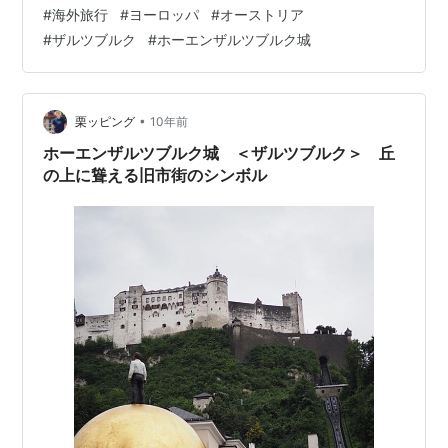
ヘルシンキ ヴァンター空港・ウィーン国際空港 2日目1
#
海外旅行
#
ヨーロッパ
#
オーストリア
ミヒャエル門・ホーフブルク 2日目2 美術史博物館 2日目
#
ザルツブルク
#
ホーエンザルツブルク城
3 カフェ ザッハー 2日目4 オペラ座ガイドツアー 2日目5
クンストハウスウィーン・フンデルトヴァッサーハウス
2日目6 オーストリアの無形文化遺産 3日目1 ザルツブル
クへ 3日目2 聖ペーター…
•
栗ッピング
10年前
ホーエンザルツブルク城 ＜ザルツブルク＞ 丘
の上に聳える旧市街のシンボル