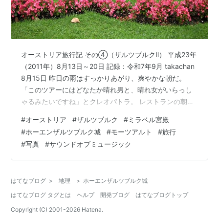
オーストリア旅行記 その④（ザルツブルクⅡ） 平成23年
（2011年）8月13日～20日 記録：令和7年9月 takachan
8月15日 昨日の雨はすっかりあがり、爽やかな朝だ。
「このツアーにはどなたか晴れ男と、晴れ女がいらっし
ゃるみたいですね」とクレオパトラ。 レストランの朝食
はとても混んでいる。大阪からの ツアーの方々も合流し
#
オーストリア
#
ザルツブルク
#
ミラベル宮殿
ているとのこと。朝食をいただいてホテル内をぶらつ
#
ホーエンザルツブルク城
#
モーツアルト
#
旅行
く。 朝 食 ホテルの廊下の、絵画 同 上 ＊ザルツブルク：
#
写真
#
サウンドオブミュージック
「塩の城」という意味の名をもつこの町は、周囲の岩塩
鉱から産出される塩の取引で繁栄を続けてきた。798年
に大司教区に昇格、大司教が領主を兼ねて統治した教会
はてなブログ
>
地理
>
ホーエンザルツブルク城
国家の…
はてなブログ タグとは
ヘルプ
開発ブログ
はてなブログトップ
Copyright (C) 2001-
2026
Hatena.