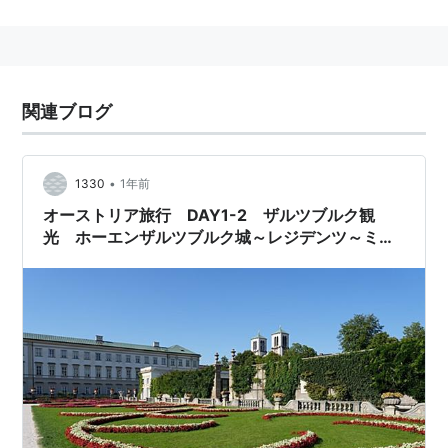
のザルツブルク大司教ゲープハルト1世が1077年に築い
た要塞に始まる。たび重なる増改築を経て、17世紀頃に
現在の姿になった。旧市街を中心とする他の歴史的建造
物も含め、1996年に「
ザルツブルク歴史地区
」として
関連ブログ
世界遺産（文化遺産）に登録された。
•
1330
1年前
オーストリア旅行 DAY1-2 ザルツブルク観
光 ホーエンザルツブルク城～レジデンツ～ミラ
ベル庭園