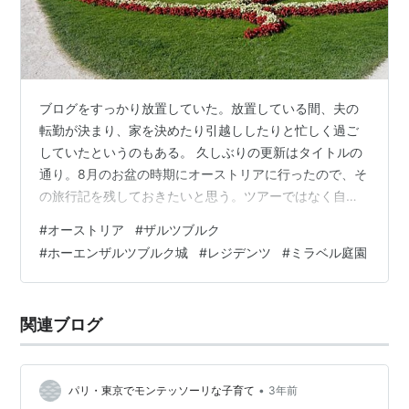
ブログをすっかり放置していた。放置している間、夫の
転勤が決まり、家を決めたり引越ししたりと忙しく過ご
していたというのもある。 久しぶりの更新はタイトルの
通り。8月のお盆の時期にオーストリアに行ったので、そ
の旅行記を残しておきたいと思う。ツアーではなく自己
手配で、ザルツブルク・リンツ周辺・ウィーンを周っ
#
オーストリア
#
ザルツブルク
た。完結できればいいな！ 8月7日（木）・8月8日（金）
#
ホーエンザルツブルク城
#
レジデンツ
#
ミラベル庭園
オーストリア航空直行便でウィーン国際空港へ13時間。
寝たり、機内食を食べたり、ダウンロードしていたアニ
メを見たり、数独をしたりして過ごしてたけど、めっち
関連ブログ
ゃ長かったー。 到着は夕方。その後ウィーン中央駅へ向
かうのだけど、ウィーン国際空港からウ…
•
パリ・東京でモンテッソーリな子育て
3年前