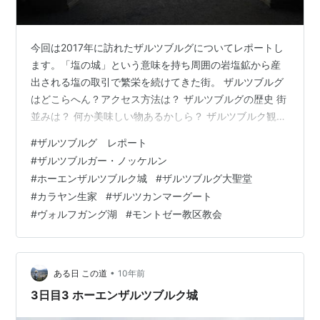
今回は2017年に訪れたザルツブルグについてレポートし
ます。「塩の城」という意味を持ち周囲の岩塩鉱から産
出される塩の取引で繁栄を続けてきた街。 ザルツブルグ
はどこらへん？アクセス方法は？ ザルツブルグの歴史 街
並みは？ 何か美味しい物あるかしら？ ザルツブルク観光
ポイント ザルツカンマーグート観光ポイント ザルツブル
#
ザルツブルグ レポート
グの文化
#
ザルツブルガー・ノッケルン
#
ホーエンザルツブルク城
#
ザルツブルグ大聖堂
#
カラヤン生家
#
ザルツカンマーグート
#
ヴォルフガング湖
#
モントゼー教区教会
•
ある日 この道
10年前
3日目3 ホーエンザルツブルク城