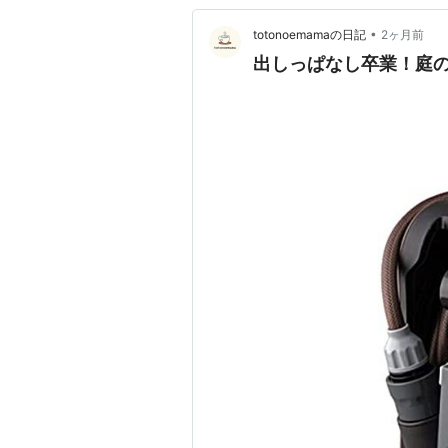
•
totonoemamaの日記
2ヶ月前
出しっぱなし卒業！庭