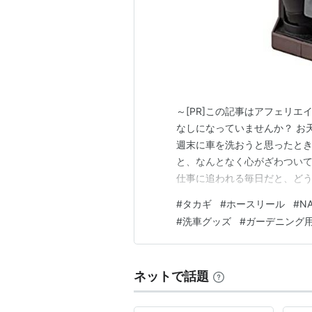
～[PR]この記事はアフェリ
なしになっていませんか？ お
週末に車を洗おうと思ったと
と、なんとなく心がざわついて
仕事に追われる毎日だと、ど
しまいがちですよね。でも、
#
タカギ
#
ホースリール
#
N
て、毎日の景色が穏やかになる
#
洗車グッズ
#
ガーデニング
が家も、水道周りのごちゃつき
ネットで話題