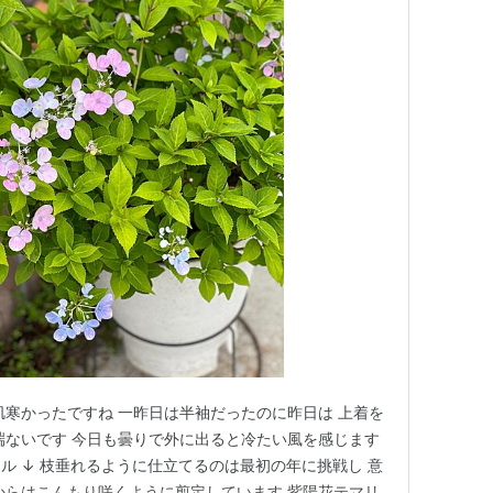
肌寒かったですね 一昨日は半袖だったのに昨日は 上着を
端ないです 今日も曇りで外に出ると冷たい風を感じます
ル ↓ 枝垂れるように仕立てるのは最初の年に挑戦し 意
からはこんもり咲くように剪定しています 紫陽花テマリ