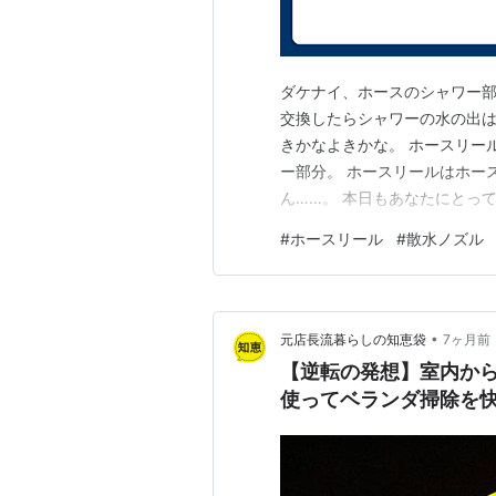
ダケナイ、ホースのシャワー
交換したらシャワーの水の出
きかなよきかな。 ホースリー
ー部分。 ホースリールはホー
ん……。 本日もあなたにとっ
#
ホースリール
#
散水ノズル
•
元店長流暮らしの知恵袋
7ヶ月前
【逆転の発想】室内から
使ってベランダ掃除を