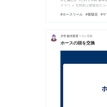
テマリ ↓ 玄関前は紫陽花の
と見えてきました 青い紫陽花が
#
ホースリール
#
紫陽花
#
ヤ
ない万華鏡は ↓ 曇りや雨の
い ↓ 写真に撮るとそうで…
•
夕空 銀河星雲
3ヶ月前
ホースの頭を交換