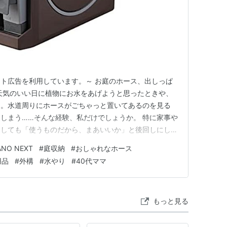
エイト広告を利用しています。～ お庭のホース、出しっぱ
天気のいい日に植物にお水をあげようと思ったときや、
き。水道周りにホースがごちゃっと置いてあるのを見る
しまう……そんな経験、私だけでしょうか。 特に家事や
うしても「使うものだから、まあいいか」と後回しにして
ちょっとしたアイテムを変えるだけで、外観がすっきりし
ANO NEXT
#
庭収納
#
おしゃれなホース
なら、試してみる価値はあると思いませんか？ 実はわ
用品
#
外構
#
水やり
#
40代ママ
がずっと気になっている…
もっと見る