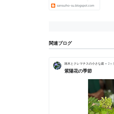
ジョロ、シャワー）の4種類。 ホ
sansuiho-su.blogspot.com
ース同士がくっつきにくく、引き
出しがスムースになるように、ホ
ース表面に特殊な加工を施してい
ます。 タカギ オーロラ BOXY
(ボ...
関連ブログ
•
雑木とクレマチスの小さな庭
2ヶ
紫陽花の季節