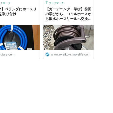
7
ックマーク
ブックマーク
IY】ベランダにホースリ
【ガーデニング・学び】前回
を取り付け
の学びから、コイルホースか
ら散水ホースリールへ交換。
| OKEIKOして心豊かに☆シ
ンプルライフ☆
-diary.com
www.okeiko-simplelife.com