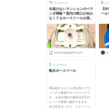
11
8
ブックマーク
ブ
水道のないマンションのベラ
【D
ンダ掃除＊室内の蛇口が合わ
ール
なくてもホースリールが使え
た！ - パパパッとパパ
www.papapatto.com
d
5
ブックマーク
散水ホースリール
商品紹介 かんたん巻き取りでコ
ンパクト収納のホースリースで
す。 止水や通水の操作は手元の
レバーで簡単に操作できます。
水の出方は（キリ、ストレート、