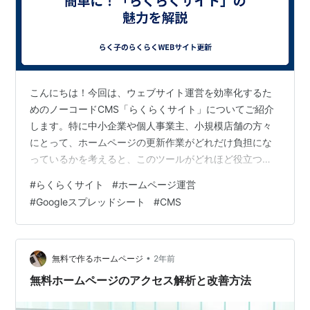
こんにちは！今回は、ウェブサイト運営を効率化するた
めのノーコードCMS「らくらくサイト」についてご紹介
します。特に中小企業や個人事業主、小規模店舗の方々
にとって、ホームページの更新作業がどれだけ負担にな
っているかを考えると、このツールがどれほど役立つか
が分かります。 「らくらくサイト」とは？ 「らくらくサ
#
らくらくサイト
#
ホームページ運営
イト」は、Googleスプレッドシートに情報を入力するだ
#
Googleスプレッドシート
#
CMS
けでウェブサイトを自動更新できるノーコードCMSで
す。ITの専門知識がなくても簡単に操作できるため、誰
でも手軽にウェブサイトを運営できます。 主な特徴 簡単
操作 Googleスプレッドシートを使って情報を入力するだ
•
無料で作るホームページ
2年前
けで、即座にウェブサイト…
無料ホームページのアクセス解析と改善方法