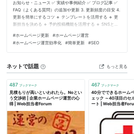
お知らせ・ニュース ✅ 実績や事例紹介 ✅ ブログ記事 ✅
FAQ（よくある質問）の追加や更新 3. 更新頻度の目安 4.
更新を簡単にするコツ 🔹 テンプレートを活用する 🔹 更
新担当を決める 🔹 予約投稿機能を活用する 🔹 SNSと連
携する 5. ブログは必要？ まとめ こんにちは！WEBデザ
#
ホームページ更新
#
ホームページ運営
イナーの田村佐保です！ ホームページを作ったものの、
#
ホームページ運営効率化
#
簡単更新
#
SEO
「更新が面倒」「何を更新すればいいかわからない」と
感じている中小企業や個人事業主の方は多いのではない
でしょうか。 しかし、ホームページは「作って終わり」
ネットで話題
もっと見る
ではなく、定期的な更新が重要です。…
487
467
ブックマーク
ブックマーク
見積もりが高いといわれたら。Noとい
40分でできるホーム
う交渉術 | 企業ホームページ運営の心
ェック ～40項目のセ
得 | Web担当者Forum
ート | Web担当者For