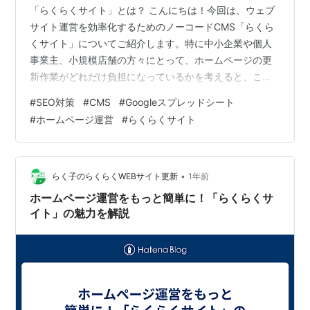
「らくらくサイト」とは？ こんにちは！今回は、ウェブ
サイト運営を効率化するためのノーコードCMS「らくら
くサイト」についてご紹介します。特に中小企業や個人
事業主、小規模店舗の方々にとって、ホームページの更
新作業がどれだけ負担になっているかを考えると、この
ツールがどれほど役立つかが分かります。 「らくらくサ
#
SEO対策
#
CMS
#
Googleスプレッドシート
イト」は、Googleスプレッドシートに情報を入力するだ
#
ホームページ運営
#
らくらくサイト
けでウェブサイトを自動更新できるノーコードCMSで
す。ITの専門知識がなくても簡単に操作できるため、誰
でも手軽にウェブサイトを運営できます。 「らくらくサ
イト」の主な特徴 1. 簡単操作 Googleスプレッドシート
•
らく子のらくらくWEBサイト更新
1年前
を使って情報を入力する…
ホームページ運営をもっと簡単に！「らくらくサ
イト」の魅力を解説