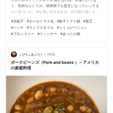
く、気持ちというか、精神面でも貧乏になっていってる
のに気づいた。別な言い方をすれば、経済面の厳しさが
精神面にもマイナス影響を与えている。あまり、現実的
#
水餃子
#
ホールトマト缶
#
餃子トマト鍋
#
貧乏
に正直に貧乏リアルのマジ出しをし過ぎないようにしな
#
ハッチ
#
ライフスタイル
#
シミュレーション
いと、誰もこんな愚痴っぽい記事なんて読みたくないよ
#
ブロッコリー
#
ウィンナー
#
あったか鍋
ねー。 前回シリーズリンク hatch51.com はい、そうで
す！精神面、心の貧しさが題名にも表れている。ただ思
いのままに題名を綴っていたら、ひらがなが続いたの
で、後半くらいから…
•
こぴちょあぶろぐ
3年前
ポークビーンズ（Pork and beans ）～アメリカ
の家庭料理