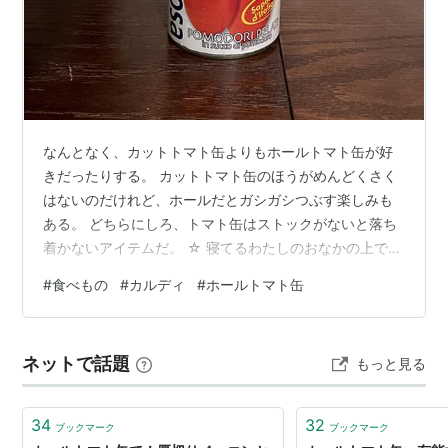
なんとなく、カットトマト缶よりもホールトマト缶が好
きだったりする。 カットトマト缶のほうがめんどくさく
はないのだけれど、ホールだとガシガシつぶす楽しみも
ある。 どちらにしろ、トマト缶はストックがないと落ち
着かないアイテムだ。 ☆ 寝てるわたしのおなかの上で鎮
座するスリ美。 プロッシモ 完熟ホールトマト缶(400g*3
#
食べもの
#
カルディ
#
ホールトマト缶
缶セット)【プロッシモ(PROSSIMO)】[缶詰 トマト缶 ス
トック]価格: 926 円楽天で詳細を見る 創健社 有機ホール
トマト缶 400g（固形量240g）×24缶賞味期限：2026年
ネットで話題
もっと見る
12月1日【送料無料(一部地域を除く)】価格: 5238 円楽天
で詳細を見る 木べら LOL…
34
32
ブックマーク
ブックマーク