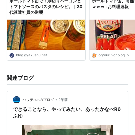
ホールトマト缶で！厚切りベーコンと
ホールトマト缶、有能
トマトソースのパスタのレシピ。｜30
ｗｗｗ : お料理速報
代派遣社員の逆襲
blog.gyakushu.net
oryouri.2chblog.jp
関連ブログ
•
ハッチsunのブログ
2年前
できることなら、やってみたい、あったかなべR6
ふゆ