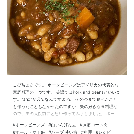
こぴちょあです。 ポークビーンズはアメリカの代表的な
家庭料理の一つです。 英語ではPork and beansといいま
す。"and"が必要なんですよね。 今の今まで食べたこと
も作ったこともなかったのですが、夫の好きな豆料理な
ので、夫の入院前にと思い作ってみましました。 ポーク
ビーンズとは ざっくり言うと、豚肉と白いんげん豆をト
#
ポークビーンズ
#
白いんげん豆
#
豚肩ロース肉
マトで煮込んだ料理です。 日本では大豆で代用している
#
ホールトマト缶
#
ハーブ 使い方
#
料理
#
レシピ