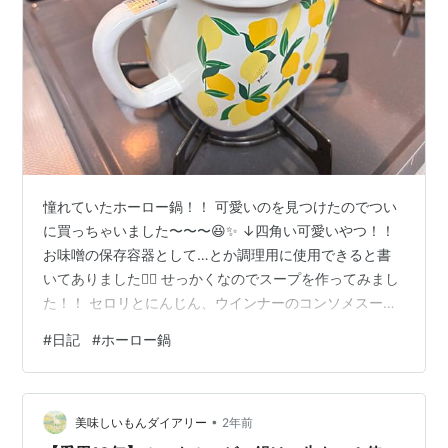
憧れていたホーロー鍋！！ 可愛いのを見つけたのでつい
に買っちゃいました〜〜〜😆✨ ↓四角い可愛いやつ！！
お味噌の保存容器として…とか調理用に使用できると書
いてありました🙆‍♀️ せっかくなのでスープを作ってみまし
た！！ セロリとにんじん、ウインナーのコンソメスープ
(*´∀｀*) ↓できた！！ ↓蓋もついているので、そのまま
#
日記
#
ホーロー鍋
冷蔵庫で保存可能！！ 私にとっては、ほど良いサイズ感
😳💕 ホーローなので、蓋を取ってそのまま直火で温めOK
👌 ありがたすぎる！！ 大切に使おう…( ◜ω◝ ) レモン柄も
•
可愛いです🍋 お花とかいちごとか他にも可愛い柄がたく
美味しいもんダイアリー
2年前
さんあって迷っちゃいました！ 次はお味噌汁とか作る