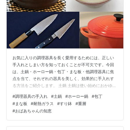
お気に入りの調理器具を長く愛用するためには、正しい
手入れとしまい方を知っておくことが不可欠です。今回
は、土鍋・ホーロー鍋・包丁・まな板・他調理器具に焦
点を当て、それぞれの器具を美しく、効果的に手入れす
る方法をご紹介します。 土鍋 土鍋は使い始めにおかゆを
炊くと割れにくくなる 土鍋の底を濡らしたまま火をかけ
#
調理器具の手入れ
#
土鍋
#
ホーロー鍋
#
包丁
ると割れやすい ホーロー鍋 ホーロー鍋の焦げを無理なく
#
まな板
#
耐熱ガラス
#
すり鉢
#
重層
とるには 包丁 包丁の手入れに野菜くずを利用する 包丁
#
おばあちゃんの知恵
は使い終わったら研ぐ。使い始めの研ぎは不可 包丁は水
をかけながら研ぐとよく研げる まな板 まな板をよごさず
に下ごしらえする方法。新聞紙を利用 生臭いものを切っ