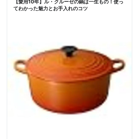
【愛用10年】ル・クルーゼの鍋は一生もの！使っ
か…
てわかった魅力とお手入れのコツ