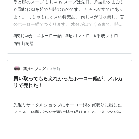
ラと卵のスープ ししゃも スープは先日、片栗粉をまぶし
た鶏むね肉を茹でた時のものです。 とろみがすでにあり
ます。 ししゃもはオスの特売品。 肉じゃがは水無し、昔
のホーロー鍋でつくります。 水分が出てくるまで、時々
鍋を揺すると焦げ付きません。 最後は蓋をとって水分を
#
肉じゃが
#
ホーロー鍋
#
昭和レトロ
#
平成レトロ
飛ばします。 ホーロー鍋の過去記事はこちら。 ukiuki-
#
白山陶器
biyori.com 最近雑貨屋さんで新しい、レトロ柄のホーロ
ー鍋を見かけました。 付属の説明書までレトロ調で
(*^^*) コップなんかもありました。 昭和レトロ？平成レ
トロ？流行っているのですね(^o^)
•
薬指のブログ
4年前
買い取ってもらえなかったホーロー鍋が、メルカ
リで売れた！
先週リサイクルショップにホーロー鍋を買取りに出した
ところ、値段がつかず家に持ち帰りました。迷いながら
もメルカリに出したところ、 売れました！ 金曜日の１６
時に出品、翌土曜日の明け方に売れました。早かったで
すね。週末というタイミングも良かったのかもしれませ