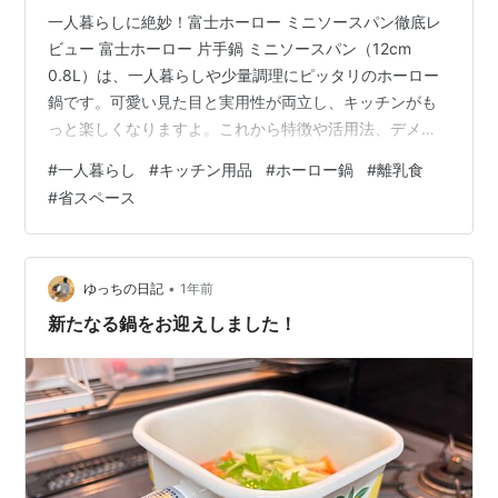
一人暮らしに絶妙！富士ホーロー ミニソースパン徹底レ
ビュー 富士ホーロー 片手鍋 ミニソースパン（12cm
0.8L）は、一人暮らしや少量調理にピッタリのホーロー
鍋です。可愛い見た目と実用性が両立し、キッチンがも
っと楽しくなりますよ。これから特徴や活用法、デメリ
ットまでリアルに解説します！ 目次 富士ホーロー ミニ
#
一人暮らし
#
キッチン用品
#
ホーロー鍋
#
離乳食
ソースパンの特徴とメリット 使い方と活用シーン デメリ
#
省スペース
ット・注意点 類似商品比較 まとめ・購入はこちら 富士
ホーロー ミニソースパンの特徴とメリット 1. 一人分・少
量調理に最適なサイズ 内径12cm、満水容量0.8L。ラー
メン一杯分や離乳食にも使いやすい絶妙サイズ。 大きす
•
ゆっちの日記
1年前
ぎて「作…
新たなる鍋をお迎えしました！