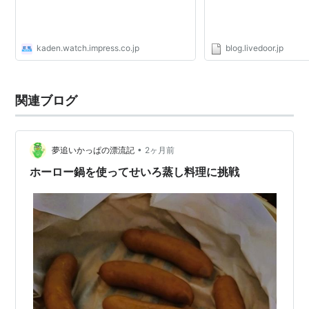
kaden.watch.impress.co.jp
blog.livedoor.jp
関連ブログ
•
夢追いかっぱの漂流記
2ヶ月前
ホーロー鍋を使ってせいろ蒸し料理に挑戦