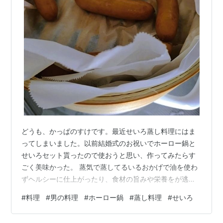
どうも、かっぱのすけです。最近せいろ蒸し料理にはま
ってしまいました。以前結婚式のお祝いでホーロー鍋と
せいろセット貰ったので使おうと思い、作ってみたらす
ごく美味かった。 蒸気で蒸してるいるおかげで油を使わ
ずヘルシーに仕上がったり、食材の旨みや栄養をが逃げ
ていきにくくなっている。また、水蒸気による自然な水
#
料理
#
男の料理
#
ホーロー鍋
#
蒸し料理
#
せいろ
分調節でパサつかず、ふっくらとした食感を実現しま
す。火にかけたら放置できるため、忙しい時でも手軽に