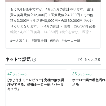
もう6月も後半ですが、4月と5月の家計やります。 生活
費＝美容費積立12,000円＋医療費積立4,700円＋その他
積立3,300円＋生活費40,000円＝合計60,000円でのや
りくりとなります。 ＜4月の家計＞ 食費：29,707円 必要
雑貨：4,393円 美容：14,350円（積立を含む） 医療：
4,700円（積立を含む） 他雑費：2,409円 他積立：
#
一人暮らし
#
派遣社員
#
節約
#
ホーロー鍋
3,300円 余剰金：1,141円 ＜5月の家計＞ 食費：21,031円
必要雑貨：1,557円 美容：19,721円（積立を含む） 医
療：4,700円（積立を含む） 他雑費：8,017円 他積立：
ネットで話題
もっと見る
3,300円 余剰金：1,674円 ＜最近…
47
35
ブックマーク
ブックマーク
[やじうまミニレビュー] 究極の無水調
ホーロー鍋の着色汚れを
理ができる、鋳物ホーロー鍋「バーミ
メモ
キュラ」