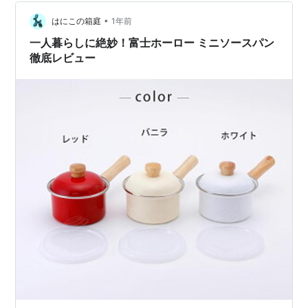
本格的な味が楽しめました。 特にササミとかパサパサ感
•
が苦手だったので使っていて最高でした。他にも色々食
はにこの箱庭
1年前
べ物で試してみたいです。実際に作った食べ物です。画
一人暮らしに絶妙！富士ホーロー ミニソースパン
像が見にくくて申し訳ありません。もっと上手そうに…
徹底レビュー