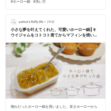
#
ホーロー鍋
#
洗い方
鍋の洗い方 【重曹を使う場合】焦げが浸る程度の水を入
れて中火にかけ、鍋に重曹を入れて溶かす（水1リットル
に対して大さじ1くらい）沸騰したら火を止め1時間ほど
•
置く。鍋の水を捨てやわらかいスポンジと食器用洗剤を
yunico's fluffy life
2年前
使ってやさしく洗う。 【クエン酸を使う場合】クエン酸
小さな夢を叶えてくれた、可愛いホーロー鍋┃キ
はアルカリ性の汚れを中和する働きがあり…
ウイジャムをコトコト煮てからマフィンを焼いた
話
憧れだったホーロー鍋を買いました。富士ホーローから