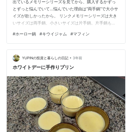
出ているメモリーシリーズを見てから、購入するかずっ
とずっと悩んでいて…悩んでいた理由は“両手鍋”で大小サ
イズが欲しかったから。 リンクメモリーシリーズは大き
いサイズは両手鍋、小さいサイズは片手鍋。片手鍋も可
愛いけど、できれば小さいサイズのも両手鍋で欲しい。
#
ホーロー鍋
#
キウイジャム
#
マフィン
今は買い時ではないのかなぁ…と諦めかけていたとこ
ろ、海外通販サイト（SHEIN）でときめくホーロー鍋を
見つけた。 SHEINより引用レトロチックな苺デザインが
•
可愛くって一目惚れ。 さらに16,18,20cmの3サイズがセ
YUPINの投資と暮らしの日記
3年前
ットで2988円とお求めやすく、商品レビューも良い評価
ホワイトデーに手作りプリン
が多かったので思い切…