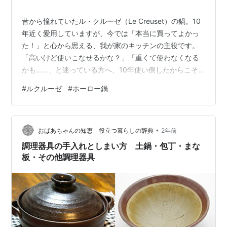
昔から憧れていたル・クルーゼ（Le Creuset）の鍋。10
年近く愛用していますが、今では「本当に買ってよかっ
た！」と心から思える、我が家のキッチンの主役です。
「高いけど使いこなせるかな？」「重くて使わなくなる
かも……」と迷っている方へ、10年使い倒したからこそ
わかる本音のレビューをお届けします。 ル・クルーゼが
#
ルクルーゼ
#
ホーロー鍋
愛され続ける理由 メリット1：とにかく丈夫！「100年
鍋」の耐久性 メリット2：いつもの料理がプロの味に 気
になるデメリットと「上手な付き合い方」 1. 重さについ
•
て 2. 価格について 【裏技】色素沈着も「重曹」で新品同
おばあちゃんの知恵 役立つ暮らしの辞典
2年前
様に！ まとめ ル・クルーゼが愛され続ける理由 フラン
調理器具の手入れとしまい方 土鍋・包丁・まな
ス生ま…
板・その他調理器具