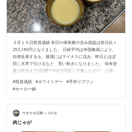
３月１５日投資成績 本日の保有株の含み損益は前日比＋
255,140円となりました。 日経平均は米国株高により、
自律反発するも、後場にはマイナスに沈み、昨日とほぼ
同じ水準で引けるなど、荒い動きになりました。 保有資
産は昨日まで2日間で100万円近く下落したので、心境と
しては自律反発したか。といったところです。 今晩も米
#
投資成績
#
ホワイトデー
#
手作りプリン
国では2月小売売上高やPPIの発表があるため、利上げの
#
ホーロー鍋
動向と、それによる金融不安への影響に神経質な状況は
変わらずに続きそうです。 ホワイトデーは手作りプリン
１４日はホワイトデーでしたので、プリンを作ることに
しました。 日清ウェルナ なめらかカスタードプリン ５
•
ウキウキ日和
4年前
人分ですので、２箱使…
肉じゃが