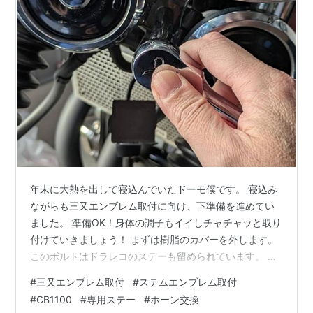
年末に大熱を出して寝込んでいたドーモ僕です。 寝込み
ながらも三又エンブレム取付に向け、下準備を進めてい
ました。 準備OK！身体の調子もイイしチャチャッと取り
付けていきましょう！ まずは樹脂のカバーを外します。
このボルトはドラレコのステーも留められています。 次
にホーンを固定しているボルトを外します。 ホーンの配
#
三又エンブレム取付
#
ステムエンブレム取付
線を抜いて外します。 ホーンステーとブレーキ、クラッ
#
CB1100
#
専用ステー
#
ホーン交換
チユニットを留めているボルトを緩めます。 外したホー