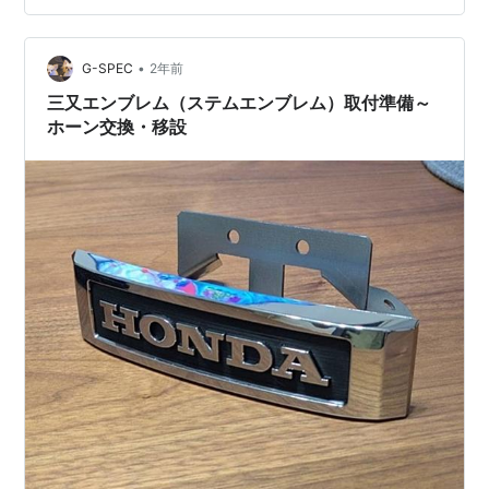
ンステーは使いませんね 外したボルト穴を利用して、準
備していたステーを取り付けます。 後は元に戻すだ
け・・・ガーーン ブレーキホース？クラッチ？ホースが
•
G-SPEC
2年前
邪魔して付かないッス ホースを…
三又エンブレム（ステムエンブレム）取付準備～
ホーン交換・移設