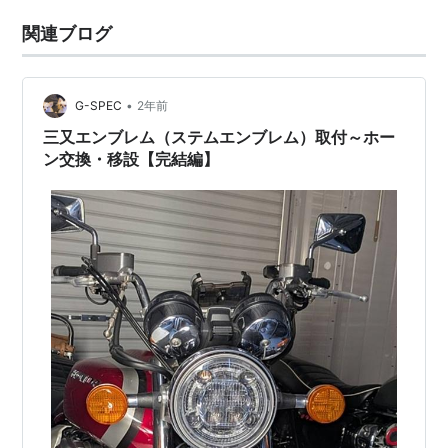
関連ブログ
•
G-SPEC
2年前
三又エンブレム（ステムエンブレム）取付～ホー
ン交換・移設【完結編】