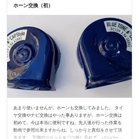
ムニー ジムニーシエラ イネックス(INEX) Amazon 【作
ホーン交換（初）
業…
あまり使いませんが、ホーンも交換してみました。 タイ
ヤ交換やナビ交換はやった事ありますが、ホーン交換は
初めて。今は本当に便利ですね。先人達が行った作業を
動画で参照出来ますからね。しっかりと真似をさせて頂
きます。 下側のリベットを二つ外し忘れて、バンパーが