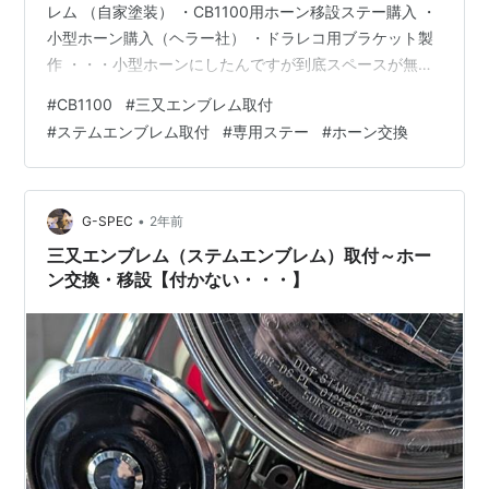
レム （自家塗装） ・CB1100用ホーン移設ステー購入 ・
小型ホーン購入（ヘラー社） ・ドラレコ用ブラケット製
作 ・・・小型ホーンにしたんですが到底スペースが無く
で装着不可で断念しました。 今回はホーンの位置を変え
#
CB1100
#
三又エンブレム取付
て取り付けられるかやってみたいと思います。 ステーの
#
ステムエンブレム取付
#
専用ステー
#
ホーン交換
右上と左上に穴を開けてみます。 うまく付けば、こんな
イメージ ホーンが見えちゃうんですが、これで取付が出
来れば、配線の延長もしなくてイイしエンブレムも付く
ので良しとしたいのですが・・・ 赤丸で囲んでるのがブ
•
G-SPEC
2年前
レーキユニット、上…
三又エンブレム（ステムエンブレム）取付～ホー
ン交換・移設【付かない・・・】