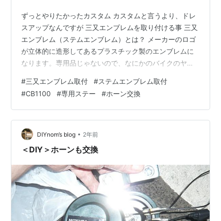
ずっとやりたかったカスタム カスタムと言うより、ドレ
スアップなんですが 三又エンブレムを取り付ける事 三又
エンブレム（ステムエンブレム）とは？ メーカーのロゴ
が立体的に造形してあるプラスチック製のエンブレムに
なります。専用品じゃないので、なにかのバイクのヤー
ツですね。CBではこのサイズが良く使われているみたい
#
三又エンブレム取付
#
ステムエンブレム取付
なので購入してみました。このエンブレムをライトの下
#
CB1100
#
専用ステー
#
ホーン交換
あたりに取り付ける感じですかね。 CB1100専用ステー
もメルカリで購入しました。 これは一応CB1100用みた
いです。あとはゴム製のグロメット。これにハメ込むだ
けです。CB1100EXだと丁度、ホーンの位置に三又エン
•
DIYnom’s blog
2年前
ブレムが装着されるので…
＜DIY＞ホーンも交換