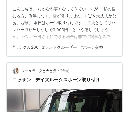
こんにちは。 なかなか寒くなってきていますが、 私の住
む地方、例年になく、雪が降りません。(;^_^A 大丈夫かな
ぁ。地球。 本日はホーン取り付けです。 工賃としてはバ
ンパー取り外しなしで3,000円～という感じでしょう
か。 バンパー外さずにできる場合は非常に簡単なので 入
門編としてはおすすめですね。 ちなみに、ジェームスで
#
ランクル200
#
ランドクルーザー
#
ホーン交換
正月特価で激安でした。( ´艸｀) 概要 必要なツール 電工
ペンチ ワイヤーストリッパー クランプツール ラチェッ
ト ソケットセット パーツ プラウドホーン クワ型端子 平
•
型端子（メス） 配線コード 作業 純正ホーン取り付け場
ツールライクと犬と猫
7年前
所確認 純正ホーン取り外し 配線加工しホーンへ取…
ニッサン デイズルークスホーン取り付け