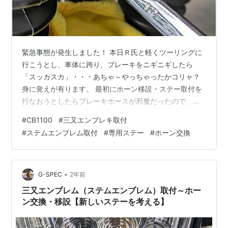
緊急事態が発生しました！ 本日Ｒ氏と軽くツーリングに
行こうとし、車体に跨り、ブレーキをニギニギしたら
「スッカスカ」・・・あちゃ～やっちゃったかコリャ？
身に覚えが有ります。 最初にホーン移設・ステー取付を
行なおうとしたらブレーキホースが邪魔だったので、角
度を変えようとボルトを緩めたんですよね。 チョイです
#
CB1100
#
三又エンブレキ取付
よ。その時はブレーキオイルも漏れてなかったので何も
#
ステムエンブレム取付
#
専用ステー
#
ホーン交換
気にしてなかったのですがエアーが入ってしまったんで
しょう。これじゃあツーリングには行けません。エアー
抜き工具もブレーキフルードも無いので、行先はバロン
さんになりました。ゆっくり向かいます。早速事情を伝
•
G-SPEC
2年前
えると工場が空いていたので直ぐに作業していただ…
三又エンブレム（ステムエンブレム）取付～ホー
ン交換・移設【新しいステーを考える】