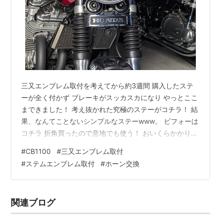
三又エンブレム取付を考えてから約3週間 購入したステ
ーが全く付かず ブレーキがスッカスカになり やっとここ
まできました！ 考え抜かれた究極のステーがコチラ！ 結
果、なんてことないシンプルなステーwww。 ビフォーは
コチラ 折角買ったので意地でも使う！ おいくらかかりま
したか？ 結構かかりましたね テヘっ KUREの耐熱スプレ
#
CB1100
#
三又エンブレム取付
ーは、マフラーとかにも使えるかなと思ったんですが、
#
ステムエンブレム取付
#
ホーン交換
乾かすのに200℃で焼き付けなきゃいけないなんて知り
ませんでした。結局普通のスプレー缶が一番！追加購入
となりました。 苦労して製作した訳ですが、龍神Japan
関連ブログ
さんでもフルセット売ってるみたいです。
https://www.r…