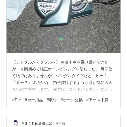
【シングルからダブルへ】 何台も車を乗り継いできた
が、今回初めて純正ホーンがシングル型だった。 毎回使
う物ではありませんが、シングルタイプだと「ピー？」
「ミー？」 みたいな、拍子抜けするような音が気に入ら
ないので交換します。 先ずは、コードが１本しかないの
で２本に分岐させる必要があります。 純正のホーンのカ
#
DIY
#
カー用品
#
取付
#
ホーン交換
#
アース不良
プラーから分岐させるパーツが市販されているらしいの
で 珍しく自分で作らず、購入して楽をすることにしま
す。 INEX ホーン二股変換 ハーネスキット 純正ホーン配
•
線分岐 ダブルホーン化 クラクション JB64W JB74W ジ
きまぐれ徒然絵日記
4年前