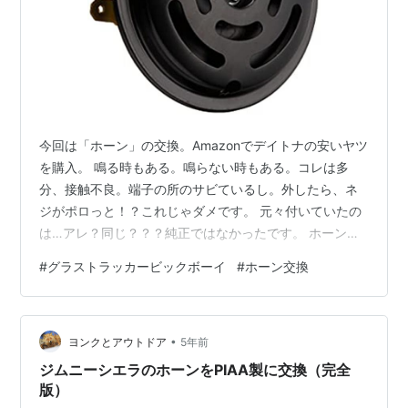
今回は「ホーン」の交換。Amazonでデイトナの安いヤツ
を購入。 鳴る時もある。鳴らない時もある。コレは多
分、接触不良。端子の所のサビているし。外したら、ネ
ジがポロっと！？これじゃダメです。 元々付いていたの
は…アレ？同じ？？？純正ではなかったです。 ホーンの
元々付いていた場所が(写真撮り忘れ)が、ライトを取り付
#
グラストラッカービックボーイ
#
ホーン交換
けているネジに共締めされており、同じように何も考え
ずに取り付ました。でも、何か不自然だ、、、フレーム
側にM10 のネジ？アレ？イメージ的にはココに付くよ
•
ね？分かりました！この商品、取り付け穴のサイズがＭ8
ヨンクとアウトドア
5年前
の大きさなんです(笑)だから、付けられる所に付けたんだ
ジムニーシエラのホーンをPIAA製に交換（完全
と思います。穴をＭ10が入る…
版）