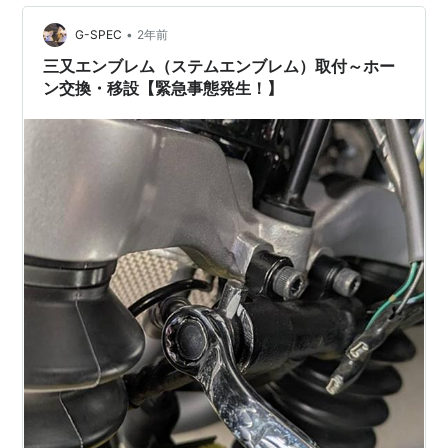
•
G-SPEC
2年前
三又エンブレム（ステムエンブレム）取付～ホー
ン交換・移設【緊急事態発生！】