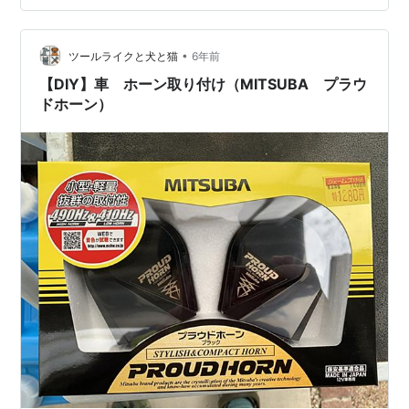
＊＊＊＊＊＊＊＊＊＊＊＊ ジムニーやエスクードを乗り
継いではや20年。４Loがついており、山道でスイッチバ
ックができるオフロードカーって、この２車種しかない
•
ツールライクと犬と猫
6年前
んです。そりゃランクルやレンジやゲレンデ…
【DIY】車 ホーン取り付け（MITSUBA プラウ
ドホーン）