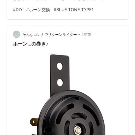
なかなか外せなかった。バンパー外すなら他のカスタム
#
DIY
#
ホーン交換
#
BLUE TONE TYPE1
も同時にやれば良かったかな？準備が出来ていないので
次回やる気になれば。 純正ホーンは「ビィー」と言う高
音？、軽い音が鳴り響き、相手に伝わっていない様な気
•
がします。滅多に鳴らしませんけど、もう少し重みのあ
そんなコンナでリターンライダー
4年前
る音が欲しいと思い、交換します。 このホーンにしたの
ホーン…の巻き♪
は「価格」です。送料込みで格安でした。一応…