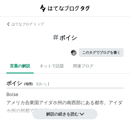
はてなブログ トップ
ボイシ
このタグでブログを書く
言葉の解説
ネットで話題
関連ブログ
ボイシ
(
地理
)
【
ぼいし
】
Boise
アメリカ合衆国アイダホ州の南西部にある都市。アイダ
ホ州の州都で商工業が盛んである。
解説の続きを読む