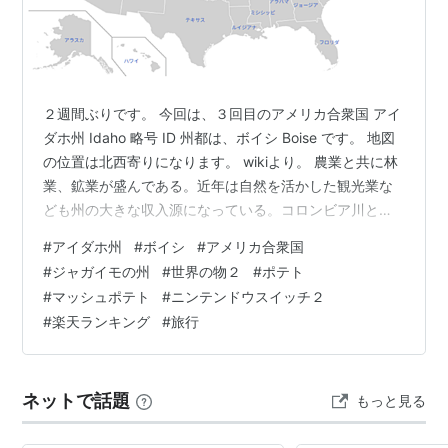
２週間ぶりです。 今回は、３回目のアメリカ合衆国 アイ
ダホ州 Idaho 略号 ID 州都は、ボイシ Boise です。 地図
の位置は北西寄りになります。 wikiより。 農業と共に林
業、鉱業が盛んである。近年は自然を活かした観光業な
ども州の大きな収入源になっている。コロンビア川とス
ネーク川のダムや閘門が整備されたことで、州西端にあ
#
アイダホ州
#
ボイシ
#
アメリカ合衆国
るルイストン市は大陸アメリカ合衆国の太平洋岸から最
#
ジャガイモの州
#
世界の物２
#
ポテト
も内陸にある海港になっている。 また、「ジャガイモの
#
マッシュポテト
#
ニンテンドウスイッチ２
州（Potato State）」と呼ばれることからわかるように
#
楽天ランキング
#
旅行
ジャガイモの栽培が盛んでありアイダホ産ジャガイモの
団体商標を所有する州政府の機関としてアイダホ州ジャ
ガ…
ネットで話題
もっと見る