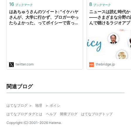
16
8
ブックマーク
ブックマーク
はあちゅうさんのツイート: "イケハヤ
ニュースは読む時代か
さんが、大学に行かず、ブロガーやっ
——さまざまな分野の
たらよかった、ってボイシーで言って
んで聴けるラジオアプリ
たんだけど、超同意。私は会社勤めは
イシー）」が登場
後悔してないし、会社員だったおかげ
で社会の仕組みがわかったと思ってる
んだけど、大学は行かなくてよかった
と思ってる。当時はオンラインサロン
なんてなかったけど、今大学生なら、"
twitter.com
thebridge.jp
関連ブログ
はてなブログ
>
地理
>
ボイシ
はてなブログ タグとは
ヘルプ
開発ブログ
はてなブログトップ
Copyright (C) 2001-
2026
Hatena.