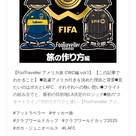
【FooTraveller アメリカ旅 CWC編 vol.1】 【この記事で
わかること】 ◼️急遽アメリカ行きを決めた理由と背景◼️見
たいのはボカとLAFC、それぞれへの熱い想い◼️フライト
の組み立てと、最初の目的地LA決定のロジック◼️旅の“ス
タートライン”でのワクワクと迷い 【FooTraveller アメリ
カ旅 CWC編 vol.1】 ◆クラブワールドカップへ行こう！
#
フットラベラー
#
サッカー旅
◆ボカとLAFCが見たい ◆ボカ・ジュニアーズ ◆LAFC
#
クラブワールドカップ
#
クラブワールドカップ2025
◆フライトを確保せよ ◆マイアミは遠い、そして高い ◆
#
ボカ・ジュニオールス
#
LAFC
アトランタはアクセス良好、でも… ◆LAでメキシコを見