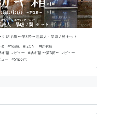
タ 紡ギ箱 〜第3節〜 黒裁人・暴虐ノ翼 セット
ータ
#
Yoshi.
#
IZON.
#
紡ギ箱
紡ギ箱 レビュー
#
紡ギ箱 〜第3節〜 レビュー
ビュー
#
51point