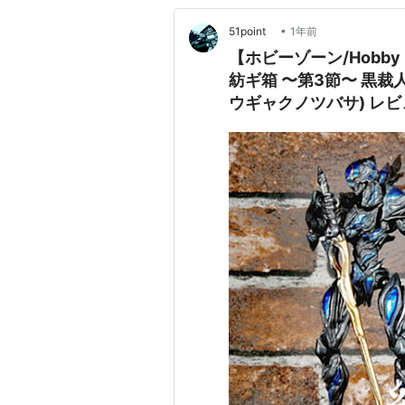
•
51point
1年前
【ホビーゾーン/Hobby
紡ギ箱 〜第3節〜 黒裁
ウギャクノツバサ) レビ