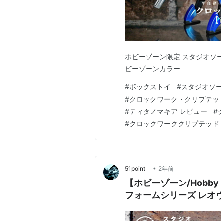
ホビーゾーン限定 スタジオソ
ビーゾーンカラー
#
ボックストイ
#
スタジオソ
#
クロックワーク・クリプテッ
#
ティタノマキア レビュー
#
#
クロックワーククリプテッド 
•
51point
2年前
【ホビーゾーン/Hobby
フォームシリーズ レオ