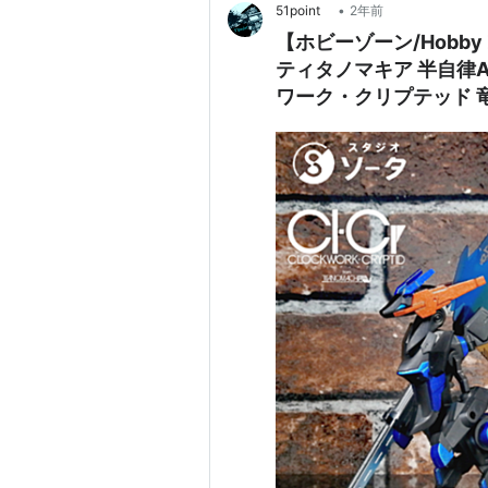
•
51point
2年前
【ホビーゾーン/Hobby
ティタノマキア 半自律
ワーク・クリプテッド 
ュー