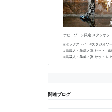
ホビーゾーン限定 スタジオソー
#
ボックストイ
#
スタジオソ
#
黒裁人・暴虐ノ翼 セット
#
#
黒裁人・暴虐ノ翼 セット レ
関連ブログ