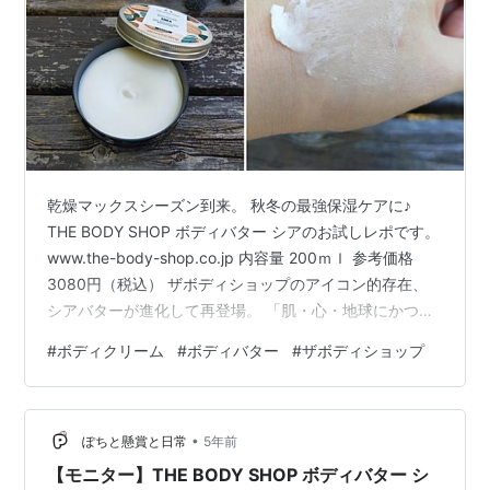
乾燥マックスシーズン到来。 秋冬の最強保湿ケアに♪
THE BODY SHOP ボディバター シアのお試しレポです。
www.the-body-shop.co.jp 内容量 200ｍｌ 参考価格
3080円（税込） ザボディショップのアイコン的存在、
シアバターが進化して再登場。 「肌・心・地球にかつて
ないほどやさしさを」モットーに、コミュニティフェア
#
ボディクリーム
#
ボディバター
#
ザボディショップ
トレードで調達したシアバターを高配合。 天然バターを
たっぷりと使用することで、まるで本物のバターのよう
に体温でじわっと溶け、しっとり肌に馴染みます。 手に
•
取った瞬間はやや固めな印象ですが、体温ですぐにとろ
ぽちと懸賞と日常
5年前
けるので、意外と伸ばしやすいし、その分コクと…
【モニター】THE BODY SHOP ボディバター シ