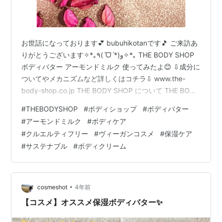
お世話になっております💕 bubuhikotanです🎵 ご来訪あ
りがとうございます✧*｡٩(ˊᗜˋ*)و✧*｡ THE BODY SHOP
ボディバター アーモンドミルク 使ってみたよ😊 ⇩成分に
ついてやメカニズムなど詳しくはコチラ⇩ www.the-
body-shop.co.jp THE BODY SHOP について THE BODY
SHOP ボディバターについて 12種類のフレーバー THE
#
THEBODYSHOP
#
ボディショップ
#
ボディバター
BODY SHOP ボディバター アーモンドミルクについて 使
#
アーモンドミルク
#
ボディケア
ってみた感想 THE BODY SHOP について THE BODY
#
クルエルティフリー
#
ヴィーガンコスメ
#
保湿ケア
SHOPは、イギリス生まれで45年以上続いている 自然派
#
サステナブル
#
ボディクリーム
化粧品・コ…
•
cosmeshot
4年前
【コスメ】オススメ保湿ボディバター✨