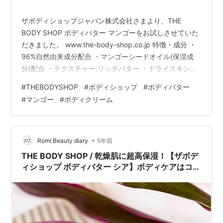
ザボディショップジャパン株式会社さまより、THE
BODY SHOP ボディバター マンゴーをお試しさせていた
だきました。 www.the-body-shop.co.jp 特徴・成分 ・
96%自然由来成分配合 ・マンゴーシードオイル(保湿成
分)配合 ・テクスチャー:リッチバター ・ドライスキンの
方におすすめ ・完熟のマンゴーを丸ごとかじったような
#
THEBODYSHOP
#
ボディショップ
#
ボディバター
ジューシィな香り ・ヴィーガン認証/クルーエルティフリ
#
マンゴー
#
ボディクリーム
ー ・100%リサイクル可能な容器使用 ・mede in Poland
使ってみました こちら自然由来成分で出来ている保湿ア
イテム、マンゴーシードオイル配合のボディバターにな
っています。 ◇THEB…
•
Romi Beauty diary
5年前
THE BODY SHOP / 乾燥肌に超高保湿！【ザボデ
ィショップ ボディバター シア】ボディケアはコレ
にお任せ！