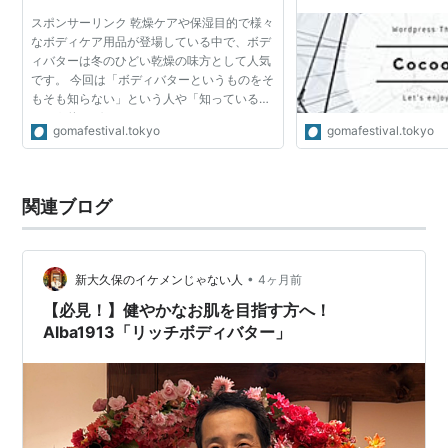
スポンサーリンク 乾燥ケアや保湿目的で様々
なボディケア用品が登場している中で、ボデ
ィバターは冬のひどい乾燥の味方として人気
です。 今回は「ボディバターというものをそ
もそも知らない」という人や「知っているけ
どどう使えばいいのかわからない！」といっ
gomafestival.tokyo
gomafestival.tokyo
た方へ向けてボディバターの特徴や使い方、
さらに2019年に...
関連ブログ
•
新大久保のイケメンじゃない人
4ヶ月前
【必見！】健やかなお肌を目指す方へ！
Alba1913「リッチボディバター」