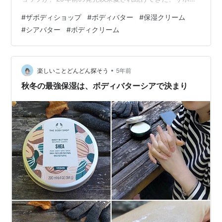
ィショップのアイコニック商品『ボディバター』(高校生
#
ザボディショップ
#
ボディバター
#
保湿クリーム
の頃からお世話になってました)が、フォーミュラーやエ
#
シアバター
#
ボディクリーム
シカルなコンセプトをさらに強化し、2021年9月リニュ
ーアルして新発売✨ ザボディショップ ボディバター シア
◆ ザボディショップ ボディバター シア 100％ヴィーガ
ン認証に進化した新ボディバターには、コミュニテ…
•
楽しいことどんどん探そう
5年前
秋冬の最強保湿は、ボディバターシアで決まり