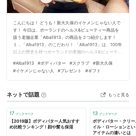
こんにちは！ どうも！新大久保のイケメンじゃない人で
す！ 今日は、ポーランドのヘルス&ビューティー商品を
扱う老舗企業「Alba1913」の商品を２つ紹介します！
１．「Alba1913」のこだわり！ 「Alba1913」は、100年
以上の歴史を持つポーランドの老舗のヘルス&ビューティ
ー企業です！ そのフィロソフィーは、“Healthy is
#
Alba1913
#
ボディバター
#
スクラブ
#
新大久保
beautiful（健康的であることは美しい）”というシンプル
#
イケメンじゃない人
#
プレゼント
#
ギフト
かつ大切なもの！ 伝統的な経験や処方と、農薬や肥料は
不使用のハーブやピュアエッセンシャルオイルといった
高品質な植物原料を採用していて、優れた医薬品や化粧
ネットで話題
もっと見る
品を創り続けています。 この「Alba19…
17
13
ブックマーク
ブックマーク
【2019版】ボディバター人気おすす
ボディバター・クリー
め比較ランキング！顔や髪も保湿
イル・ローションとい
アイテムの違いとは