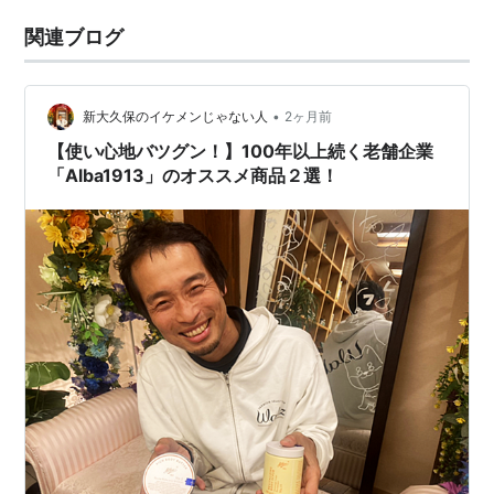
関連ブログ
•
新大久保のイケメンじゃない人
2ヶ月前
【使い心地バツグン！】100年以上続く老舗企業
「Alba1913」のオススメ商品２選！