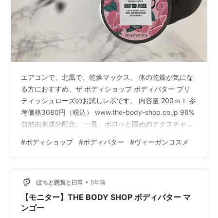
エアコンで、北風で、乾燥マックス。 体の乾燥が気にな
る方におすすめ、ザ ボディショップ ボディバター ブリ
ティッシュローズのお試しレポです。 内容量 200ｍｌ 参
考価格3080円（税込） www.the-body-shop.co.jp 96%
自然由来成分配合。 一見、ボロッと固めのテクスチャー
ながら、肌に乗せるととクリーミーにとろけるこの感覚
#
ボディショップ
#
ボディバター
#
ヴィーガンコスメ
は、まさにバターそのもの！ こっくり、しっとり、もっ
ちり。 シアバターやセサミシードオイルといった天然の
保湿成分で、乾燥して固くなった肌を潤いのある柔らか
•
い手触りの肌へ導いてくれます。 保湿力抜群！伸び感よ
ぽちと懸賞と日常
5年前
し！ 体温でバターがとろけ、どんどん馴染んでいく…
【モニター】THE BODY SHOP ボディバター マ
ンゴー