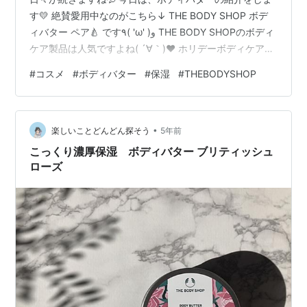
す💛 絶賛愛用中なのがこちら↓ THE BODY SHOP ボデ
ィバター ペア🍐 です٩( 'ω' )و THE BODY SHOPのボディ
ケア製品は人気ですよね( ´∀｀)❤︎ ホリデーボディケアセ
ットの中から 洋梨🍐の香りのボディバター✨ この時期保
#
コスメ
#
ボディバター
#
保湿
#
THEBODYSHOP
湿は欠かせないっ！ 毎年愛用している THE BODY SHOP
のボディバター。 今回は洋梨の香りにしてみました❤︎ フ
タを開けた瞬間から ふわっと香る、ジューシーな洋梨の
•
香りに癒されます😊 テクスチャは、 ボディバターの名の
楽しいことどんどん探そう
5年前
通…
こっくり濃厚保湿 ボディバター ブリティッシュ
ローズ