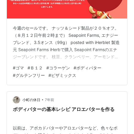
今週のセールです。 ナッツ＆シード製品が２０％オフ。
（８月１２日午前２時まで） Seapoint Farms, エナジー
ブレンド、3.5オンス（99g） posted with iHerblet 製造
元 Seapoint Farms iHerbで購入 Seapoint Farmsのエナ
ジーブレンドです。 枝豆、クランベリー、アーモンド、
カボチャの種が入っています。 クランベリーにはブルー
#
ゴマ
#
Ｂ１２
#
コラーゲン
#
ボディバター
ベリー、ストロベリー、ザクロのフレーバーがついてい
#
グルテンフリー
#
ピザミックス
て甘酸っぱくて美味しいです。 非GMOでグルテンフリ
ー。 豆の塩味とベリーの酸味が合わさってくせになる美
味しさですが、カロリーには注意ですね。 枝豆が入って
いる…
•
小町の休日
7年前
ボディバターの基本レシピ アロエバターを作る
以前は、アボカドバターやアロエバターなど、色々なボ