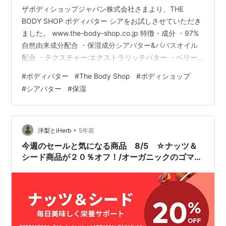
ザボディショップジャパン株式会社さまより、THE
BODY SHOP ボディバター シアをお試しさせていただき
ました。 www.the-body-shop.co.jp 特徴・成分 ・97%
自然由来成分配合 ・保湿成分シアバター&ババスオイル
配合 ・テクスチャー:エクストラリッチバター ・ベリー
ドライスキンの方におすすめ ・ほのかに甘く優しいシア
#
ボディバター
#
The Body Shop
#
ボディショップ
の香り ・ヴィーガン認証/クルーエルティフリー ・100%
#
シアバター
#
保湿
リサイクル可能な容器使用 ・mede in Poland 使ってみま
した こちらは97%が自然由来成分で出来ている保湿アイ
テム、シアバター配合のボディバターになっています。
◇THEBODYSHO…
•
洋梨とiHerb
5年前
今週のセールと気になる商品 8/5 ☆ナッツ＆
シード商品が２０％オフ！/オーガニックのゴマも
お買い得