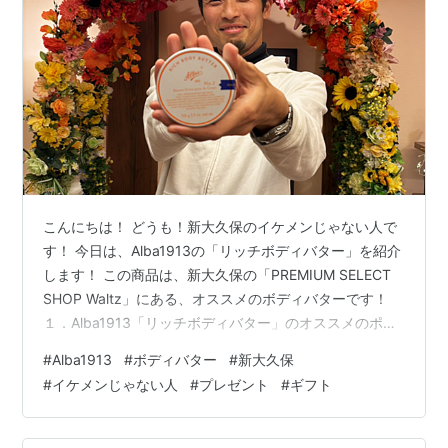
こんにちは！ どうも！新大久保のイケメンじゃない人で
す！ 今日は、Alba1913の「リッチボディバター」を紹介
します！ この商品は、新大久保の「PREMIUM SELECT
SHOP Waltz」にある、オススメのボディバターです！
１．Alba1913「リッチボディバター」のオススメのポイ
ント！ この「リッチボディバター」のオススメのポイン
#
Alba1913
#
ボディバター
#
新大久保
トは、天然素材にこだわっている点です！ このボディバ
#
イケメンじゃない人
#
プレゼント
#
ギフト
ターを作っている企業、Alba1913自体が天然素材の使用
にこだわっているナチュラルコスメブランドであり、創
業から100年以上が経つという老舗企業でもあります。