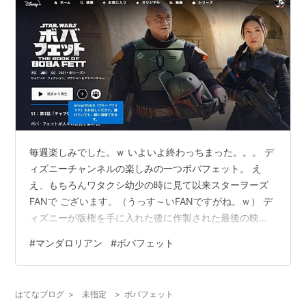
毎週楽しみでした。ｗ いよいよ終わっちまった。。。 デ
ィズニーチャンネルの楽しみの一つボバフェット。 え
え、もちろんワタクシ幼少の時に見て以来スターヲーズ
FANで ございます。（うっす～いFANですがね。ｗ） デ
ィズニーが版権を手に入れた後に作製された最後の映画3
部作が あまりにもファン泣かせ( ﾉД`)だったのを焦った
#
マンダロリアン
#
ボバフェット
ディズニーが (;´･ω･)(;´･ω･)ああこうでしたね、すいま
せん。 と作り始めたマンダロリアンとボバフェット。ｗ
結果映画よりドラマの方が細かくフューチャーできるし
はてなブログ
>
未指定
>
ボバフェット
良かったのではないかと思います。 まあ、マンダロリア