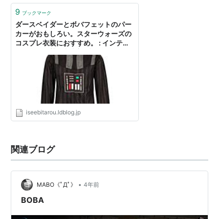
9
ブックマーク
ダースベイダーとボバフェットのパー
カーがおもしろい。スターウォーズの
コスプレ衣装におすすめ。 : インテリ
ア雑貨の伊勢海老太郎ブログ
iseebitarou.ldblog.jp
関連ブログ
•
MABO《ﾟДﾟ》
4年前
BOBA