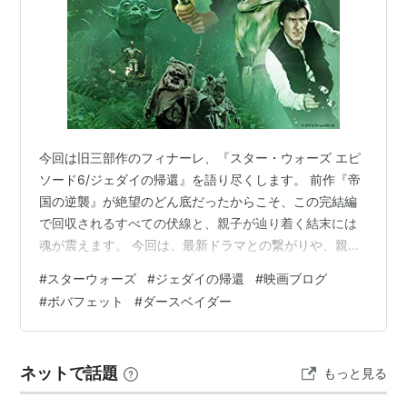
今回は旧三部作のフィナーレ、『スター・ウォーズ エピ
ソード6/ジェダイの帰還』を語り尽くします。 前作『帝
国の逆襲』が絶望のどん底だったからこそ、この完結編
で回収されるすべての伏線と、親子が辿り着く結末には
魂が震えます。 今回は、最新ドラマとの繋がりや、親に
なって初めて気づいた「あのシーン」の真意を深掘りし
#
スターウォーズ
#
ジェダイの帰還
#
映画ブログ
ます。 その前に！シリーズ屈指の絶望を描いた前作の考
#
ボバフェット
#
ダースベイダー
察はこちらからどうぞ👇 www.okome-channel.com それ
では、完結編の深淵へ進みましょう。」 （⚠️注意：この
記事には重大なネタバレが含まれます！） 出典：
ネットで話題
もっと見る
Disney+ 公式YouTubeルーク・スカイウォーカーの救出
作戦…