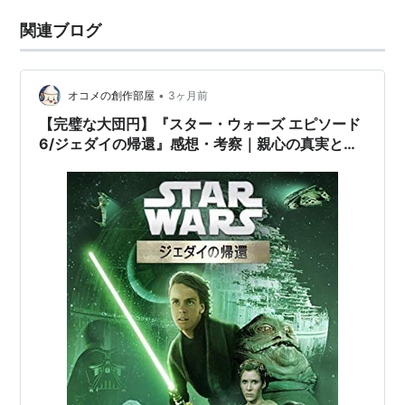
関連ブログ
•
オコメの創作部屋
3ヶ月前
【完璧な大団円】『スター・ウォーズ エピソード
6/ジェダイの帰還』感想・考察｜親心の真実と
「違和感」 🌕⚔️（🎥趣味の世界：映画編）