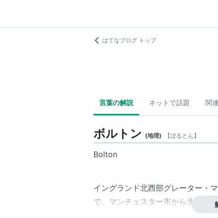
はてなブログ トップ
言葉の解説
ネットで話題
関
ボルトン
(
地理
)
【
ぼるとん
】
Bolton
イングランド
北西部
グレーター・マ
で、
マンチェスター
市から北西へ約
には繊維産業が盛んだった。