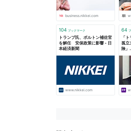
business.nikkei.com
w
104
64
ブックマーク
トランプ氏、ボルトン補佐官
「ト
を解任 安保政策に影響 - 日
孤立
本経済新聞
険」
官
www.nikkei.com
w