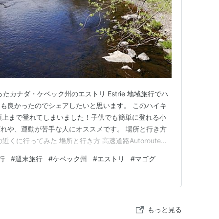
日行ったカナダ・ケベック州のエストリ Estrie 地域旅行でハ
も良かったのでシェアしたいと思います。 このハイキ
頂上まで登れてしまいました！子供でも簡単に登れる小
れや、運動が苦手な人にオススメです。 場所と行き方
くに行ってみた 場所と行き方 高速道路Autoroute
からRue Lapointe 通りへ出る。 しばらく車で行くと右側に
行
#
週末旅行
#
ケベック州
#
エストリ
#
マゴグ
 通りというとても細い道があ…
もっと見る