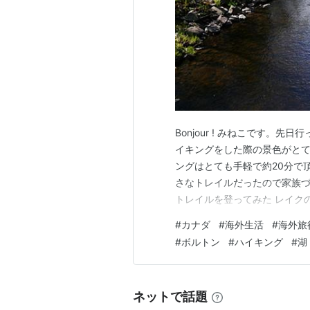
Bonjour ! みねこです。先
イキングをした際の景色がとて
ングはとても手軽で約20分で
さなトレイルだったので家族づ
トレイルを登ってみた レイクの近
des Cantons-de-l'Est
#
カナダ
#
海外生活
#
海外旅
Chemin du Petit Pont
#
ボルトン
#
ハイキング
#
湖
ネットで話題