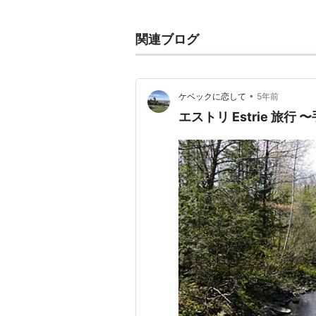
サッカークラブ
「
ボルトン・ワン
として知られている。
関連ブログ
•
ケベックに恋して
5年前
エストリ Estrie 旅