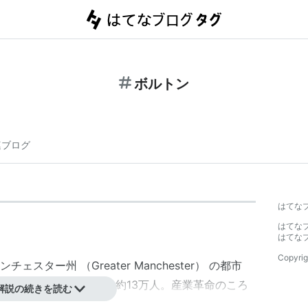
ボルトン
連ブログ
はてな
はてな
はてな
Copyrig
ンチェスター
州 （Greater Manchester） の都市
16kmに位置し、人口は約13万人。
産業革命
のころ
解説の続きを読む