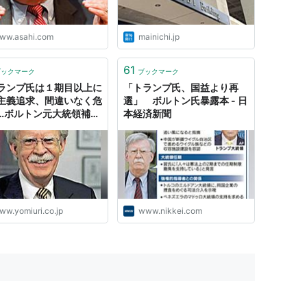
ww.asahi.com
mainichi.jp
61
ブックマーク
ブックマーク
ランプ氏は１期目以上に
「トランプ氏、国益より再
主義追求、間違いなく危
選」 ボルトン氏暴露本 - 日
…ボルトン元大統領補佐
本経済新聞
ww.yomiuri.co.jp
www.nikkei.com