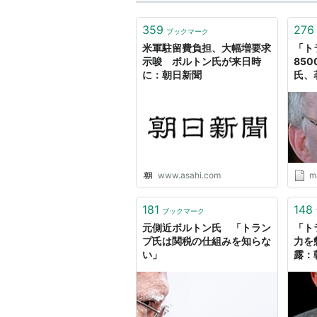
359
276
ブックマーク
米軍駐留費負担、大幅増要求
「ト
示唆 ボルトン氏が来日時
85
に：朝日新聞
氏、
www.asahi.com
ma
181
148
ブックマーク
元側近ボルトン氏 「トラン
「ト
プ氏は関税の仕組みを知らな
力を
い」
露：