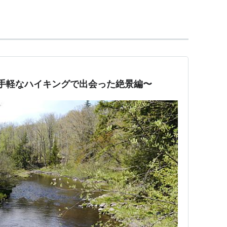
ダラーズFC
（Bolton Wanderers F.C.）」 の本拠地
行 〜手軽なハイキングで出会った絶景編〜