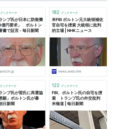
182
ブックマーク
ブックマーク
ランプ氏が日本に防衛費
米FBI ボルトン元大統領補佐
00億円要求」 ボルトン
官自宅を捜索 大統領に批判
著書で証言 - 毎日新聞
的立場 | NHKニュース
inichi.jp
news.web.nhk
122
ブックマーク
ブックマーク
ランプ氏が習氏に再選協
FBI、ボルトン氏の自宅を捜
懇願」ボルトン氏が暴
索 トランプ氏の外交批判
朝日新聞
米報道 | 毎日新聞