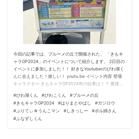
今回の記事では、ブルーメの丘で開催された、 「きもキ
ャラGP2024」のイベントについて紹介します。 2日目の
イベントに参加しました！！ 好きなYoutuberのびわ湖く
んに会えました！嬉しい！ youtu.be イベント内容 登場
キャラクター きもキャラGP2024年の結果は！？ 最後に
おすすめ記事 イベント内容 ブルーメの丘で1番キモいの
#
びわ湖くん
#
びわこくん
#
ブルーメの丘
は誰だ⁉きもキャラGP2024年が開催されました！！7体
#
きもキャラGP2024
#
はりまとやばし
#
ガジロウ
のきもキャラが集まりました！！ ↑ びわ湖くんがGoogle
#
ぷりてぃ☆うんこマン
#
しきっしー
#
ボル姉さん
でキモイキャラクターと調べて出てきた キャラクター達
#
ふなずしくん
を招待したらしい キャラクターの紹介や1発芸、勝負など
をキャラクター達がしていました。…