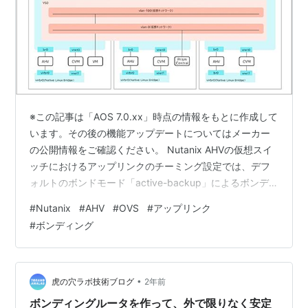
※この記事は「AOS 7.0.xx」時点の情報をもとに作成して
います。その後の機能アップデートについてはメーカー
の公開情報をご確認ください。 Nutanix AHVの仮想スイ
ッチにおけるアップリンクのチーミング設定では、デフ
ォルトのボンドモード「active-backup」によるボンデ
ィングが推奨構成となります。 今回は、ボンドモード
#
Nutanix
#
AHV
#
OVS
#
アップリンク
「active-backup」のアップリンクで、アクティブポー
#
ボンディング
トを手動で別の物理インターフェースに切り替えてみま
す。 目次 目次 1.今回の環境 2. ボンディングの状態確認
3. アップリンクのアクティブポートを切り替える方法 1.
今回の環境 AHVクラスタ: …
•
虎の穴ラボ技術ブログ
2年前
ボンディングルータを作って、外で限りなく安定