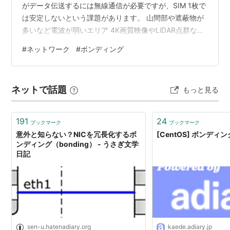
がデータ伝送するには無線通信が必要ですが、SIM 1枚で
は安定しないという課題があります。 山間部や遮蔽物が
多いなど電波が弱いエリア 4K画質映像やLiDAR点群など
の大容量データ 今回は、SIMやWifiなど複数の回線を束ね
#
ネットワーク
#
ボンディング
るボンディングという技術を実現するマルチ回線ルータ
ーをご紹介します。
ネットで話題
もっと見る
191
24
ブックマーク
ブックマーク
意外と知らない？NICを冗長化するボ
[CentOS] ボンデ
ンディング（bonding） - うさぎ文学
日記
sen-u.hatenadiary.org
kaede.adiary.jp