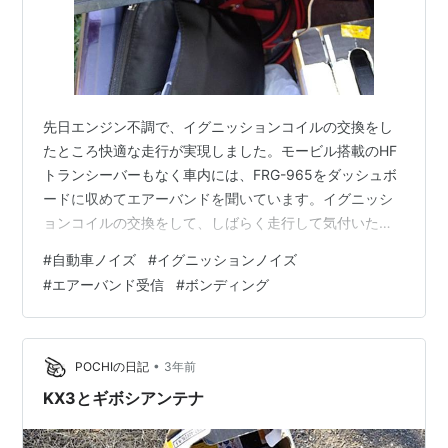
先日エンジン不調で、イグニッションコイルの交換をし
たところ快適な走行が実現しました。モービル搭載のHF
トランシーバーもなく車内には、FRG-965をダッシュボ
ードに収めてエアーバンドを聞いています。イグニッシ
ョンコイルの交換をして、しばらく走行して気付いたこ
とはエアーバンドAM波で、イグニッションノイズがまっ
#
自動車ノイズ
#
イグニッションノイズ
たく拾わなくなったことです。あれほどアクセルを踏め
#
エアーバンド受信
#
ボンディング
ば連動して、バリバリとノイズを拾い弱い信号はかき消
されていたのが、嘘のようにピタリと止まりました。ミ
ラカスタムXは、すべての機械的な接合部（ドア類）は電
気的にボンディングを自分で施しています。いままでも
•
POCHIの日記
3年前
この走行中のイグニッションノイズには、…
KX3とギボシアンテナ