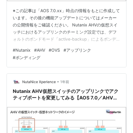
※この記事は「AOS 7.0.xx」時点の情報をもとに作成して
います。その後の機能アップデートについてはメーカー
の公開情報をご確認ください。 Nutanix AHVの仮想スイ
ッチにおけるアップリンクのチーミング設定では、デフ
ォルトのボンドモード「active-backup」によるボンデ
ィングが推奨構成となります。 今回は、ボンドモード
#
Nutanix
#
AHV
#
OVS
#
アップリンク
「active-backup」のアップリンクで、どの物理ポート
#
ボンディング
を優先的に「アクティブ」にするかを設定してみます。
目次 目次 1.今回の環境 2. ボンディングの状態確認 3. ア
ップリンクのボンディングで優先ポートを設定 4. 優先ポ
ートの設定を削除する方法 1…
•
NutaNice Xperience
1年前
Nutanix AHV仮想スイッチのアップリンクでアク
ティブポートを変更してみる【AOS 7.0／AHV
10.0】