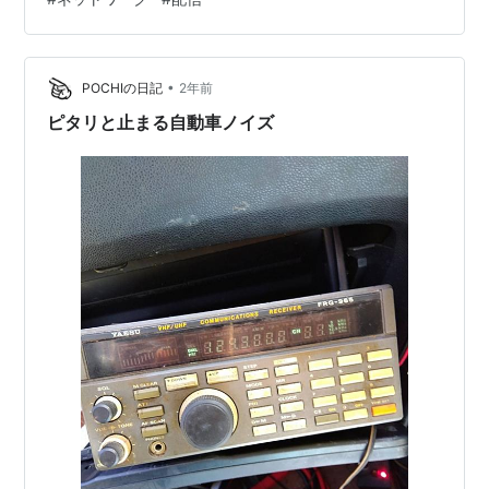
自動切り替え 複数simを搭載を可能とするスマホの機能
で、通信が切断した時に回線を切り替えて通信を継続す
る方法があります。 しかし、この方法は完全に通信が切
断してからでないと切り替わらないため、 配信を見るの
•
POCHIの日記
2年前
に必要…
ピタリと止まる自動車ノイズ