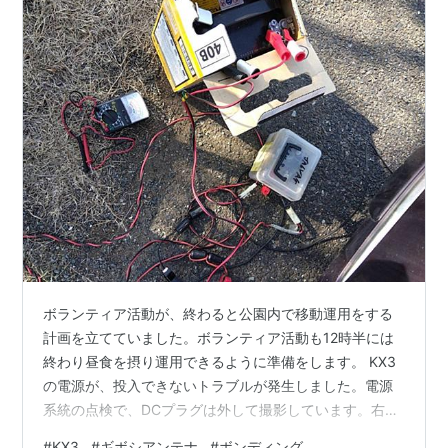
ボランティア活動が、終わると公園内で移動運用をする
計画を立てていました。ボランティア活動も12時半には
終わり昼食を摂り運用できるように準備をします。 KX3
の電源が、投入できないトラブルが発生しました。電源
系統の点検で、DCプラグは外して撮影しています。右側
のBOXは、FT8,SSTV、RTTY用の自作インターフェイス
#
KX3
#
ギボシアンテナ
#
ボンディング