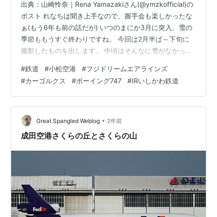
出典：山崎怜奈｜Rena Yamazakiさん(@ymzkofficial)の
ポスト れなちは聞き上手なので、握手会も楽しかったな
ぁ(もう6年も前の話だが) いつのまにか3月に突入、雪の
季節ももうすぐ終わりですね。 今回は2月半ば～下旬に
撮影したものを出します。 中頃はそんなに雪がなかった
ものの、2月後半になってまたもや大雪に…。 2/15撮影分
#
鉄道
#
小松空港
#
フジドリームエアラインズ
丹生明里さん、おめでとうございます。 IRいしかわIR23
#
カーゴルクス
#
ボーイング747
#
IRいしかわ鉄道
編成 1644M 黄土アクセントになって初撮影。 塗装変更
したてなのでピカピカでした。 IRいしかわIR23編成
1651M 折り返して金沢へ。 尾灯点灯～全部消灯～前照灯
点灯を撮影できました…
•
Great Spangled Weblog
2年前
成田空港さくらの丘とさくらの山