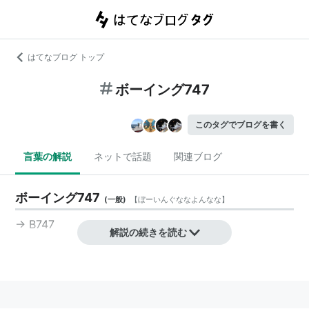
はてなブログ トップ
ボーイング747
このタグでブログを書く
言葉の解説
ネットで話題
関連ブログ
ボーイング747
(
一般
)
【
ぼーいんぐななよんなな
】
→
B747
解説の続きを読む