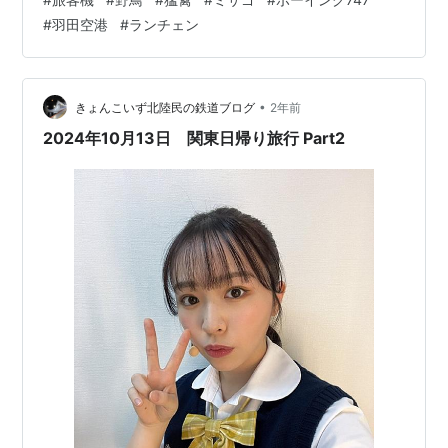
つけ外しなどしなくても同じ焦点距離で撮影できる。実
#
羽田空港
#
ランチェン
際にボーイング787もこの大きさ。真横ならはみ出すとし
ても、かなりの範囲で機体全体を撮れる。ところが、こ
の787の次の機体は反対方向に離陸を開始した。午前中は
北風運用だったのが、南風が強くなってきたのでランチ
•
きょんこいず北陸民の鉄道ブログ
2年前
ェン。それはそれでかっこよく撮れるが、…
2024年10月13日 関東日帰り旅行 Part2