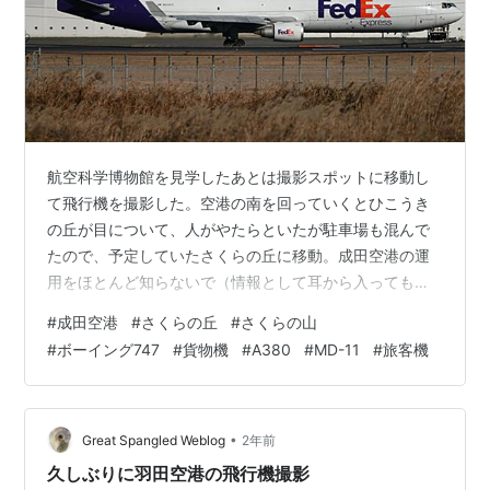
航空科学博物館を見学したあとは撮影スポットに移動し
て飛行機を撮影した。空港の南を回っていくとひこうき
の丘が目について、人がやたらといたが駐車場も混んで
たので、予定していたさくらの丘に移動。成田空港の運
用をほとんど知らないで（情報として耳から入っても頭
に残らない）ここまで来たわけだが、4000m級のA滑走
#
成田空港
#
さくらの丘
#
さくらの山
路は離陸と大型機の着陸、後からできたB滑走路は着陸専
#
ボーイング747
#
貨物機
#
A380
#
MD-11
#
旅客機
用というのがここまで来てやっと分かった。博物館に着
いて着陸はB滑走路ばかりなので、予定していた撮影場所
から撮れないので検索などしてみたが、退出するときに
FedExの777がどーんと来たので、A滑走路も着陸すると
•
Great Spangled Weblog
2年前
分かり、予定通りさくらの丘へ。とい…
久しぶりに羽田空港の飛行機撮影