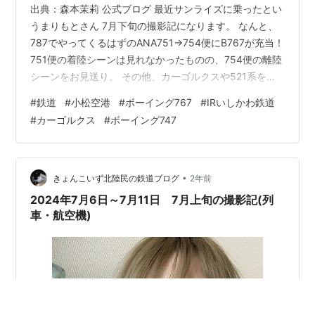
出典：森本茉莉 公式ブログ 最近サンライズに乗ったとい
うまりもとさん 7月下旬の撮影記になります。 なんと、
787でやってくるはずのANA751→754便にB767が充当！
751便の着陸シーンは見れなかったものの、754便の離陸
シーンをお見送り。 その他、カーゴルクスや521系を撮
影。 7/27撮影分 JA60AN KMQ駐機中 ANA755便で来た
#
鉄道
#
小松空港
#
ボーイング767
#
IRいしかわ鉄道
際に落雷したらしく駐機されたままでした…。 LX-VCK
#
カーゴルクス
#
ボーイング747
CLX5696便 鄭州から飛来してきたカーゴルクス。 747の
着陸シーンは迫力あるなぁ。 JA02RK JTA037便 那覇行
のJTA機が離陸。 沖縄までお気をつけて～！！ JA10RK
…
•
きょんこいず北陸民の鉄道ブログ
2年前
2024年7月6日～7月11日 7月上旬の撮影記(列
車・航空機)