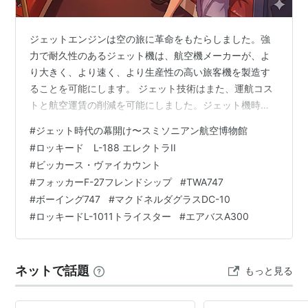
ジェットエンジンは空の旅に革命をもたらしました。強
力で耐久性のあるジェット機は、航空機メーカーが、よ
り大きく、より速く、より生産性の高い旅客機を製造す
ることを可能にします。 ジェット技術はまた、運航コス
トと航空運賃の削減を可能にしました。ジェット機時代
には、連邦政府によるそれまでの航空規制が廃止され、
#
ジェット時代の幕開け〜スミソニアン航空博物館
それによって航空業界は一変し、大きな波乱が巻き起こ
#
ロッキード L-188 エレクトラII
ります。そして乗客は運賃の下落の恩恵を受け、乗りた
#
ビッカース・ヴァイカウント
い人はほとんど誰でも飛行機に乗れるようになりまし
#
フォッカーF-27フレンドシップ
#
TWA747
た。 航空史において航空旅行体験のあり方を大きく変え
#
ボーイング747
#
マクドネルダグラスDC-10
た出来事は三つあると言われています。 コンピューター
#
ロッキードL-1011トライスター
#
エアバスA300
導入による各種革命、2001年の911同時多発…
ネットで話題
もっと見る