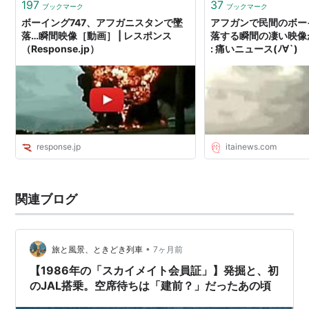
197
37
ブックマーク
ブックマーク
ボーイング747、アフガニスタンで墜
アフガンで民間のボー
落…瞬間映像［動画］ | レスポンス
落する瞬間の凄い映像
（Response.jp）
: 痛いニュース(ﾉ∀`)
response.jp
itainews.com
関連ブログ
•
旅と風景、ときどき列車
7ヶ月前
【1986年の「スカイメイト会員証」】発掘と、初
のJAL搭乗。空席待ちは「建前？」だったあの頃