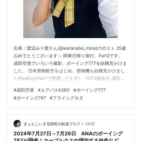
出典：渡辺みり愛さん(@watanabe_miria)のポスト 25歳
おめでとうございます～ 関東日帰り旅行、Part2です。
成田空港でいろいろ撮影、ボーイング777を結構見かけま
した。 日本貨物航空をはじめ、貨物機も結構見かけまし
た(FedExはPart1で登場してます)。 10/13撮影分 成田で
引き続き撮影していきます。 PH-BHP KLM862便 9月に
#
成田空港
#
エアバスA380
#
ボーイング777
来た時もこの機材がアムステルダム行に入ってました。
#
ボーイング747
#
フライングホヌ
なお、ヨーロッパ勢はPart1のフィンエアーとこの機材だ
け目撃。 B-1526 CCA951便 中国国際航空のB737-800
がやってきました。 大連からの便になります。 JA13…
•
きょんこいず北陸民の鉄道ブログ
2年前
2024年7月27日～7月29日 ANAのボーイング
767が飛来！カーゴルクスや増加するIR色など