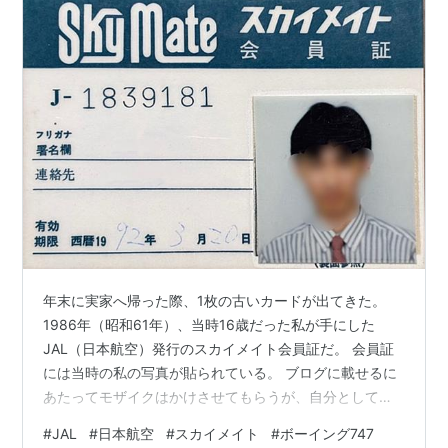
年末に実家へ帰った際、1枚の古いカードが出てきた。
1986年（昭和61年）、当時16歳だった私が手にした
JAL（日本航空）発行のスカイメイト会員証だ。 会員証
には当時の私の写真が貼られている。 ブログに載せるに
あたってモザイクはかけさせてもらうが、自分としては
「今もこの顔」という感覚でいる。40年という月日が流
#
JAL
#
日本航空
#
スカイメイト
#
ボーイング747
れても、自分の中のセルフイメージはこの少年と地続き