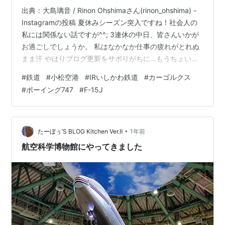
出典：大島璃音 / Rinon Ohshimaさん(rinon_ohshima) -
Instagramの投稿 夏休みシーズン突入ですね！社会人の
私には関係ない話ですが^^; 3連休の中日、皆さんいかが
お過ごしでしょうか。 私はなかなか仕事の疲れがとれぬ
まま汗 やはりブログ更新をサボりがちに…もうちょい更
新頻度を上げられればなぁ。 今回は6月中頃の撮影記、
#
鉄道
#
小松空港
#
IRいしかわ鉄道
#
カーゴルクス
航空ネタがメインです。 アグレスの面々やカーゴルクス
#
ボーイング747
#
F-15J
を中心に。 元ラムネの32-8082、最近会ってないな
ぁ…。 6/11撮影 カーゴルクスと自衛隊を狙って空港へ。
F-15J 32-8081 F-15J 12-8074 F-15J 82-8…
•
たーぼぅ’S BLOG Kitchen Ver.Ⅱ
1年前
航空科学博物館にやってきました