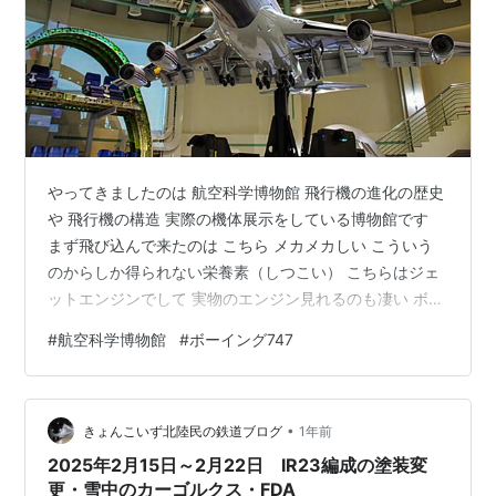
やってきましたのは 航空科学博物館 飛行機の進化の歴史
や 飛行機の構造 実際の機体展示をしている博物館です
まず飛び込んで来たのは こちら メカメカしい こういう
のからしか得られない栄養素（しつこい） こちらはジェ
ットエンジンでして 実物のエンジン見れるのも凄い ボー
イング747のモノらしいです 所謂ジャンボジェット 今は
#
航空科学博物館
#
ボーイング747
見なくなりましたね こちらの第二エンジンだそうです こ
れまたレアなジャンボジェット機の 断面図 これガチで切
断したやつだ 先ほどテイクオフ風写真がありましたが 上
•
から見るとこんな感じ 1969年から2020年まで製造され
きょんこいず北陸民の鉄道ブログ
1年前
た ロングセラー機でもあります 60年前から改良されな
2025年2月15日～2月22日 IR23編成の塗装変
が…
更・雪中のカーゴルクス・FDA