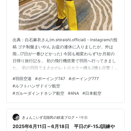
出典：白石麻衣さん(m.shiraishi.official) - Instagramの投
稿 ゴチ制服まいやん お盆の連休に入りましたが、外は
雨…(7日が一番ひどかった) 今回も相変わらず1か月前の
日帰り旅行記を。 初の飛行機搭乗で羽田へ行ってきまし
た。 初の羽田でまさかのレトロカラー機を2機も目撃！
いろんな航空会社の機材を見ることができました。 7/13
#
羽田空港
#
ボーイング747
#
ボーイング777
撮影分 早起きして、今回は駅ではなくここへ。 KMQ 初
#
ルフトハンザドイツ航空
めての飛行機、今回はANAに搭乗します。 フライトレー
#
ガルーダインドネシア航空
#
ANA
#
日本航空
ダーで充当される機材は把握してましたｗ 保安検査を受
け、ガラス越しに乗る飛行機が！ JA59AN ANA752便
B737-800…
•
きょんこいず北陸民の鉄道ブログ
1年前
2025年6月11日～6月18日 平日のF-15J訓練や