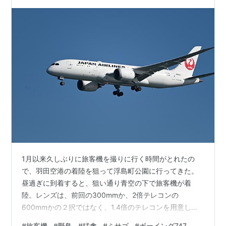
1月以来久しぶりに旅客機を撮りに行く時間がとれたの
で、羽田空港の着陸を狙って浮島町公園に行ってきた。
昼過ぎに到着すると、狙い通り青空の下で旅客機が着
陸。レンズは、前回の300mmか、2倍テレコンの
600mmかの２択ではなく、1.4倍のテレコンを用意し
た。おそらく1.4倍のテレコンなら、いちいちテレコンの
#
旅客機
#
野鳥
#
猛禽
#
ミサゴ
#
ボーイング747