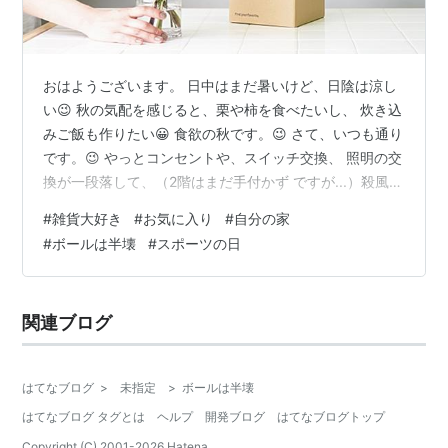
おはようございます。 日中はまだ暑いけど、日陰は涼し
い😉 秋の気配を感じると、栗や柿を食べたいし、 炊き込
みご飯も作りたい😀 食欲の秋です。😉 さて、いつも通り
です。😉 やっとコンセントや、スイッチ交換、 照明の交
換が一段落して、（2階はまだ手付かず ですが...）殺風景
なリビングに雑貨を色々😉 壁に飾り棚を2ケ所😉 出窓も
#
雑貨大好き
#
お気に入り
#
自分の家
色々装飾😉 自分好みの物ばかりを🙌 借家だった時は、い
#
ボールは半壊
#
スポーツの日
ずれ引越すかもと思って、 物を買えずにいましたが、今
は自分の家😉 もう引越す事もないはず...😀 幸せです。毎
朝出窓を見る度に嬉しくなります。😉 またTEMUで雑貨
関連ブログ
を購入しちゃいました。😀 花瓶とサンキャッチャー😉 届
く…
はてなブログ
>
未指定
>
ボールは半壊
はてなブログ タグとは
ヘルプ
開発ブログ
はてなブログトップ
Copyright (C) 2001-
2026
Hatena.