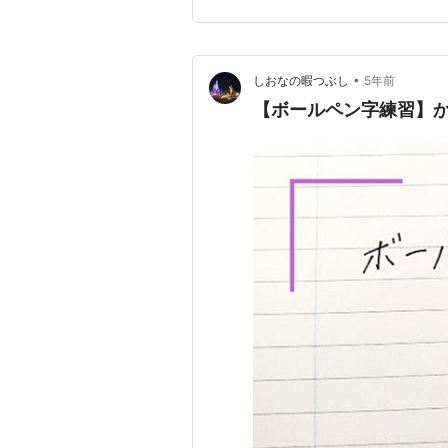
いましたね。やはり 私の今の
い。 実力不足を痛感しま…
•
しおなの暇つぶし
5年前
【ボールペン字練習】