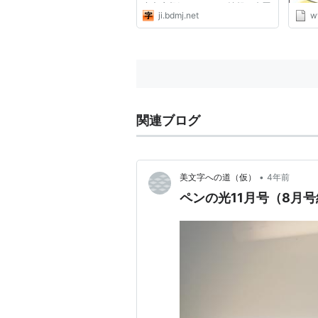
空文庫収録ファイルの情報、来歴
ji.bdmj.net
w
等に関する表記」もご覧くださ
い。 ■教育機関でのご利用につい
て ・塾、学校等でのご利用につ
いて
関連ブログ
•
美文字への道（仮）
4年前
ペンの光11月号（8月