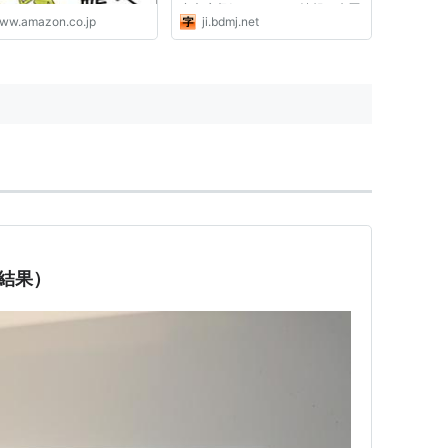
空文庫収録ファイルの情報、来歴
ww.amazon.co.jp
ji.bdmj.net
等に関する表記」もご覧くださ
い。 ■教育機関でのご利用につい
て ・塾、学校等でのご利用につ
いて
号結果）