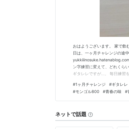
おはようございます。 家で飲
日は、一ヶ月チャレンジの途
yukkiiinosuke.haten
ン字練習に変えて、どれくらい
ギタレレですが…。 毎日練習
を優先して、練習できない日が
#
1ヶ月チャレンジ
#
ギタレレ
がれてやめてしまいそうになり
#
モンゴル800
#
青春の味
#
る気の出る方法を探していると
ネットで話題