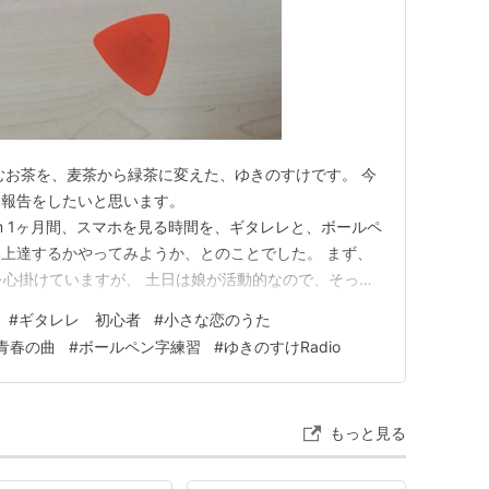
むお茶を、麦茶から緑茶に変えた、ゆきのすけです。 今
中報告をしたいと思います。
ablog.com 1ヶ月間、スマホを見る時間を、ギタレレと、ボールペ
上達するかやってみようか、とのことでした。 まず、
を心掛けていますが、 土日は娘が活動的なので、そっち
ありました。 また、一日練習できないと、やる気が削
#
ギタレレ 初心者
#
小さな恋のうた
ます。 しかし！ ここで終わるわけにはいきません。 や
青春の曲
#
ボールペン字練習
#
ゆきのすけRadio
、 妻が、好…
もっと見る