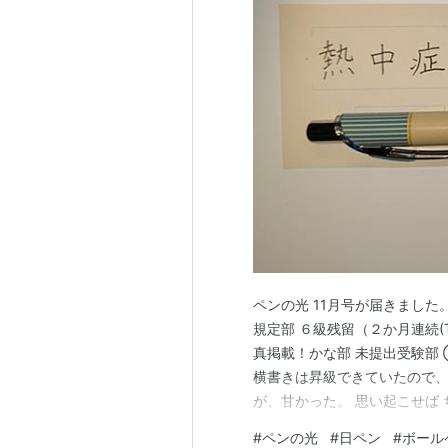
ペンの光 11月号が届きまし
規定部 ６級残留（２か月連続(T
真掲載！かな部 未提出受験部
横書きは昇級できていたので
が、甘かった。 思い起こせば
たら圧倒的に少なかった。改
#
ペンの光
#
日ペン
#
ボール