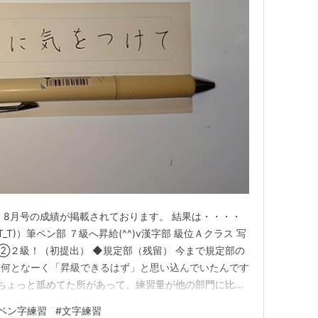
た。8月号の成績が掲載されております。 結果は・・・・
_T)）筆ペン部 ７級へ昇給(^^)v漢字部 級位Ａクラス 写
 ②２級！（初提出） ◆規定部（残留） 今まで規定部の
、何となーく「昇級できるはず」と思い込んでいたんです
 ちょっと舐めてた所があって、練習量が他の部門に比べ
めて提出した清書を見てみたら・・・こりゃダメだ。と思
ペン字練習
#
文字練習