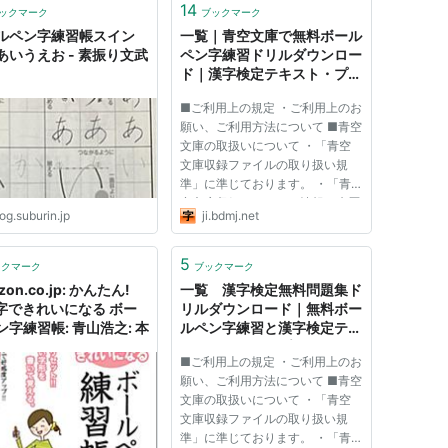
14
ックマーク
ブックマーク
ルペン字練習帳スイン
一覧｜青空文庫で無料ボール
あいうえお - 素振り文武
ペン字練習ドリルダウンロー
ド｜漢字検定テキスト・プリ
ント集
■ご利用上の規定 ・ご利用上のお
願い、ご利用方法について ■青空
文庫の取扱いについて ・「青空
文庫収録ファイルの取り扱い規
準」に準じております。 ・「青
空文庫収録ファイルの情報、来歴
og.suburin.jp
ji.bdmj.net
等に関する表記」もご覧くださ
い。 ■教育機関でのご利用につい
て ・塾、学校等でのご利用につ
5
ックマーク
ブックマーク
いて
zon.co.jp: かんたん!
一覧 漢字検定無料問題集ド
0字できれいになる ボー
リルダウンロード｜無料ボー
ン字練習帳: 青山浩之: 本
ルペン字練習と漢字検定テキ
スト・ドリル・プリント集
■ご利用上の規定 ・ご利用上のお
願い、ご利用方法について ■青空
文庫の取扱いについて ・「青空
文庫収録ファイルの取り扱い規
準」に準じております。 ・「青