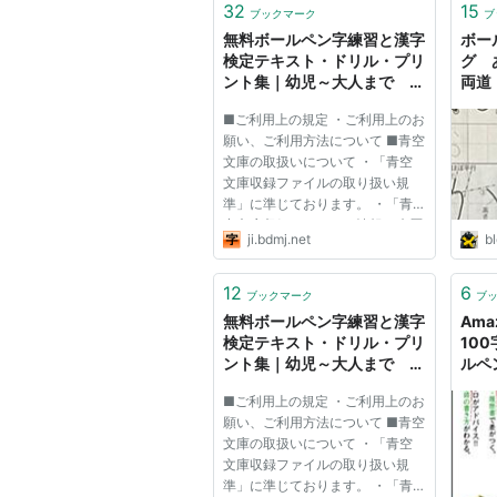
32
15
ブックマーク
ブ
無料ボールペン字練習と漢字
ボー
検定テキスト・ドリル・プリ
グ 
ント集｜幼児～大人まで
両道
learn japanese
■ご利用上の規定 ・ご利用上のお
願い、ご利用方法について ■青空
文庫の取扱いについて ・「青空
文庫収録ファイルの取り扱い規
準」に準じております。 ・「青
空文庫収録ファイルの情報、来歴
ji.bdmj.net
bl
等に関する表記」もご覧くださ
い。 ■教育機関でのご利用につい
て ・塾、学校等でのご利用につ
12
6
ブックマーク
ブ
いて
無料ボールペン字練習と漢字
Ama
検定テキスト・ドリル・プリ
10
ント集｜幼児～大人まで
ルペ
learn japanese
■ご利用上の規定 ・ご利用上のお
願い、ご利用方法について ■青空
文庫の取扱いについて ・「青空
文庫収録ファイルの取り扱い規
準」に準じております。 ・「青