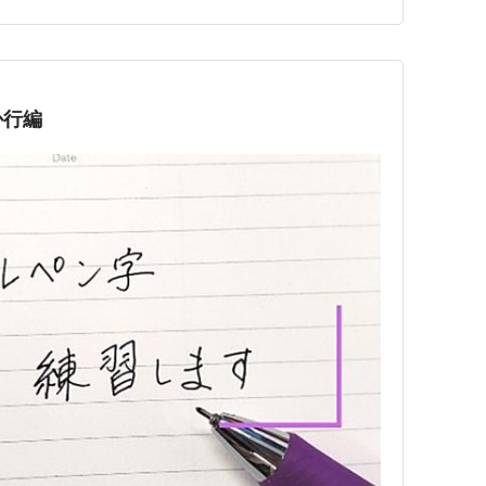
力で 練習不足の文字を書けば 先生方の眼は誤魔化せな
か行編