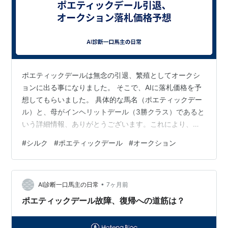
ポエティックデールは無念の引退、繁殖としてオークシ
ョンに出る事になりました。 そこで、AIに落札価格を予
想してもらいました。 具体的な馬名（ポエティックデー
ル）と、母がインヘリットデール（3勝クラス）であると
いう詳細情報、ありがとうございます。これにより、先
ほどまでの推測よりも、さらに精度の高い価格予想が可
#
シルク
#
ポエティックデール
#
オークション
能になります。 結論から申し上げますと、この血統背景
であれば、「1,000万円超えは通過点、上手くいけば
2,000万円前後」という高額落札が現実味を帯びてきま
•
す。（なおブログ後半に価格下落材料があります、２０
AI診断一口馬主の日常
7ヶ月前
００万円は難しいという評価にかわります） なぜそこま
ポエティックデール故障、復帰への道筋は？
で強気な予想になるのか、「インヘ…