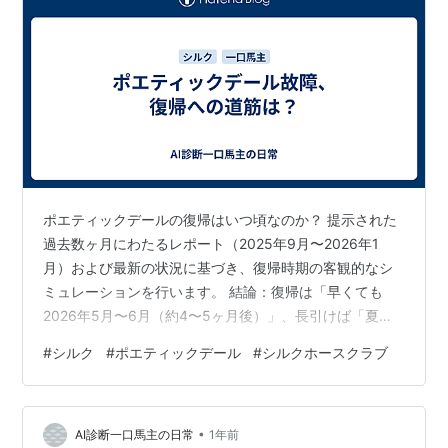
ポエティックデールの復帰はいつ頃なのか？ 提示された
過去数ヶ月にわたるレポート（2025年9月〜2026年1
月）および最新の状況に基づき、復帰時期の客観的なシ
ミュレーションを行います。 結論：復帰は「早くても
2026年5月〜6月（約4〜5ヶ月後）」、長引けば「夏以
降」となる可能性が高いと分析します。 以下に、その根
#
シルク
#
ポエティックデール
#
シルクホースクラブ
拠となる「現状の問題点（リスク）」と「再調整にかか
る時間の試算」を論理的に提示します。 1. 現状の分析と
リスク要因（なぜ時間がかかるのか） 単なる怪我の治療
•
だけでなく、「能力不足の解消」と「身体の弱さの克
AI診断一口馬主の日常
1年前