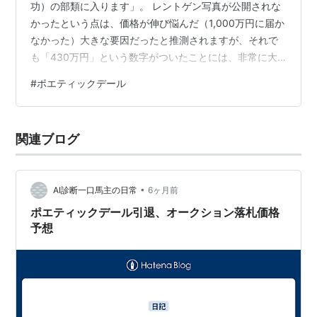
功）の部類に入ります」。 レントゲン写真が公開されな
かったという点は、価格が伸び悩んだ（1,000万円に届か
なかった）大きな要因だったと推測されますが、それで
も「430万円」という数字がついたことには、非常に大
きな意味があります。 なぜこれが「上出来」と言えるの
#
ポエティックデール
か、「命の値段」と「買い手の本気度」という視点で解
説します。 1. 「430万円」は、間違いなく繁殖牝馬とし
ての評価 もし、単に「処分」目的や、用途が決まってい
関連ブログ
ない馬であれば、オークション価格は数十万円〜100万円
程度で終わることも多々あります。 しかし、430万円と
いう金額は、ビジネス…
•
AI診断一口馬主の日常
6ヶ月前
ポエティックデール引退、オークション落札価格
予想