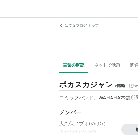
はてなブログ トップ
言葉の解説
ネットで話題
関
ポカスカジャン
(
音楽
)
【
ぽ
コミックバンド。
WAHAHA本舗
所
メンバー
大久保ノブオ(Vo,Dr）
タマ伸也(Vo,AG)