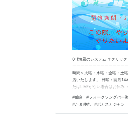
01)海風のシステム ↑クリック
ーーーーーーーーーーーーーー
時間＞火曜・水曜・金曜・土曜→→
店いたします。 日曜：開店14:
たはLIVEがない場合はお休み ＜連絡先
のラインかメッセンジャー(終日)海風
#
仙台
#
フォークソングバー
ーーーーーーーーーーーーー 0
#
たま伸也
#
ポカスカジャン