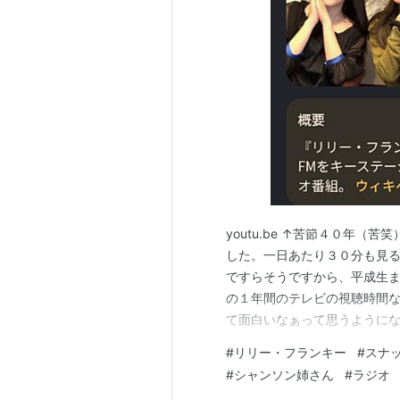
youtu.be ↑苦節４０年
した。一日あたり３０分も見
ですらそうですから、平成生
の１年間のテレビの視聴時間な
て面白いなぁって思うように
リティと聴く人の距離がテレ
#
リリー・フランキー
#
スナ
の場合、どうかすると自分の
#
シャンソン姉さん
#
ラジオ
しばしばあったりします。 テ