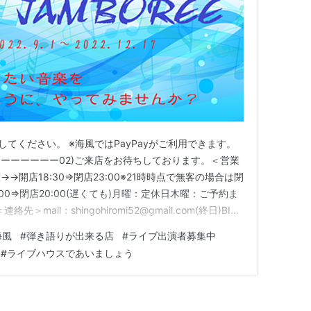
してください。 ※海風ではPayPayがご利用できます。
ーーーーーー02)ご来店をお待ちしております。＜営業
開店18:30⇒閉店23:00※21時時点で無客の場合は閉
00⇒閉店20:00(遅くても)月曜：定休日木曜：ご予約ま
＞mail：shingohiromi52@gmail.com(終日)BIN
：022-714-3922(18:00～20:00)ーーーーーーー
海風
#
弾き語りが出来る店
#
ライブ出演者募集中
3)出…
#
ライブハウスであいましょう