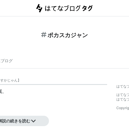
ポカスカジャン
連ブログ
かすかじゃん
】
はてな
属。
はてな
はてな
Copyrig
解説の続きを読む