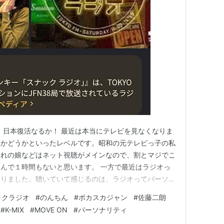
（苦笑）日本復活なるか！ 最近は本当にテレビを見なくなりま
るかどうかといったレベルです。昭和の元テレビっ子の私
まれの娘などはネット視聴がメインなので、割とマジでこ
んで１時間もないと思います。 一方で最近はラジオっ
なりました。聴いていて感じるのは、ラジオってパーソナ
ビに比べて圧倒的に近く、しかも話す内容がローカル番組
ックラジオ
#
のんちん
#
ポカスカジャン
#
佐藤二朗
生活圏のことだったりで思わずニヤッとしてしまうことも
#
K-MIX
#
MOVE ON
#
パーソナリティ
レビがもっと面白…