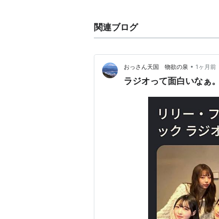
省吾(Vo,AG）
関連ブログ
賞暦
2000年 国立演芸場花形演芸大賞
•
おっさん天国 物欲の泉
1ヶ月前
2005年 国立演芸場花形演芸大賞
ラジオって面白いなぁ
2006年 国立演芸場花形演芸大賞
2007年 国立演芸場花形演芸大賞
関連
amazon:ポカスカジャン