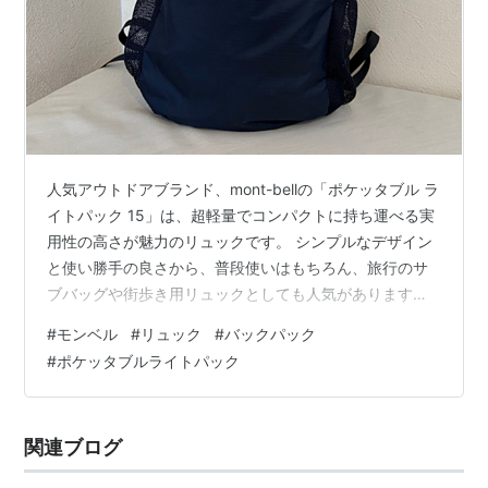
人気アウトドアブランド、mont-bellの「ポケッタブル ラ
イトパック 15」は、超軽量でコンパクトに持ち運べる実
用性の高さが魅力のリュックです。 シンプルなデザイン
と使い勝手の良さから、普段使いはもちろん、旅行のサ
ブバッグや街歩き用リュックとしても人気があります。
今回は、モンベルのポケッタブルライトパック15を徹底
#
モンベル
#
リュック
#
バックパック
レビューしていきます。 リュックを100種類以上使って
#
ポケッタブルライトパック
きた筆者が紹介します！ 筆者のおすすめ度 ポケッタブル
ライトパック 15 の外見レビュー シンプルで合わせやす
い正面デザイン 細めショルダーで見た目がすっきりした
関連ブログ
背面デザイン 側面デザイン ポケッタブル ライトパック
15…