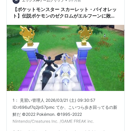
•
エックス神ゲームクリップ
5ヶ月前
【ポケットモンスター スカーレット・バイオレッ
ト】伝説ポケモンのゼクロムがエルフーンに敗
北…衝撃の動画
1： 見習い管理人 2026/03/21 (土) 09:30:57
ID:r696uf7q2jn57pmc てか、こいつら歩き回ってるの新
鮮だ ©2022 Pokémon. ©1995-2022
Nintendo/Creatures Inc. /GAME FREAK inc.