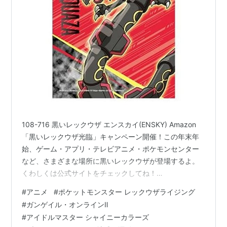
108-716 黒いレックウザ エンスカイ(ENSKY) Amazon
「黒いレックウザ光臨」キャンペーン開催！この年末年
始、ゲーム・アプリ・テレビアニメ・ポケモンセンター
など、さまざまな場所に黒いレックウザが登場するよ。
くわしくは公式サイトをチェックしてね！
https://t.co/pT91P9ERNR #黒いレックウザ光臨
#
アニメ
#
ポケットモンスター レックウザライジング
pic.twitter.com/WxWesnwACG — ポケモン公式
#
ガンゲイル・オンラインⅡ
(@Pokemon_cojp) 2024年11月18日 現在放送中のアニポ
#
アイドルマスター シャイニーカラーズ
ケにおいてキーポケモンとなっている黒いレックウザに