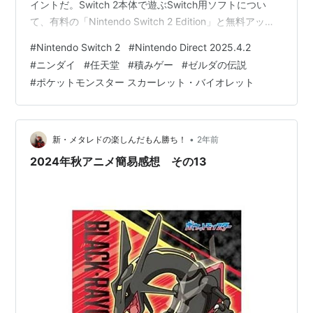
イントだ。Switch 2本体で遊ぶSwitch用ソフトについ
て、有料の「Nintendo Switch 2 Edition」と無料アップ
デートの情報が発表された。 「Nintendo Switch 2
#
Nintendo Switch 2
#
Nintendo Direct 2025.4.2
Edition」とは Switch 2 Editionの目玉はゼルダでしょう
#
ニンダイ
#
任天堂
#
積みゲー
#
ゼルダの伝説
普通のSwitch用ソフトもちょっぴり快適に？ ソフト別の
#
ポケットモンスター スカーレット・バイオレット
無料アップデートも配信決定！ あとがき 「Nintendo
Swi…
•
新・メタレドの楽しんだもん勝ち！
2年前
2024年秋アニメ簡易感想 その13