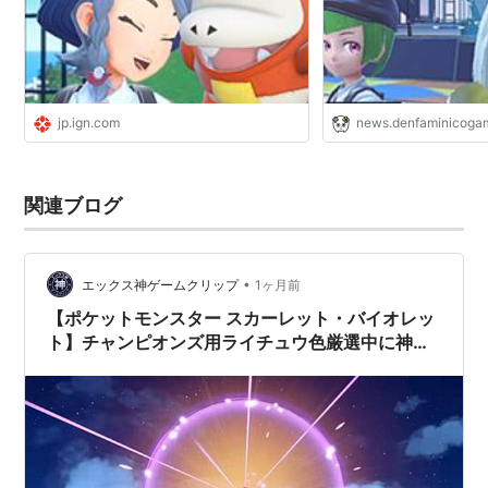
jp.ign.com
news.denfaminicogam
関連ブログ
•
エックス神ゲームクリップ
1ヶ月前
【ポケットモンスター スカーレット・バイオレッ
ト】チャンピオンズ用ライチュウ色厳選中に神引
き！