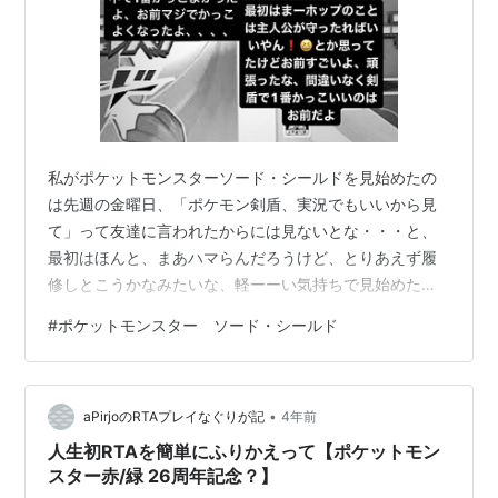
私がポケットモンスターソード・シールドを見始めたの
は先週の金曜日、「ポケモン剣盾、実況でもいいから見
て」って友達に言われたからには見ないとな・・・と、
最初はほんと、まあハマらんだろうけど、とりあえず履
修しとこうかなみたいな、軽ーーい気持ちで見始めたん
です、 でもごめんもう耐えきれん、ごめん、まだセミフ
#
ポケットモンスター ソード・シールド
ァイナルトーナメント戦終わってローズタワー行く前だ
からダンデさんとも戦ってないしチャンピオンなってな
いし伝説のポケモンのこともあんまわかってないけど、
•
ほんとにごめん、耐えきれん、書かせてくれ。 ホップっ
aPirjoのRTAプレイなぐりが記
4年前
てかっこよくない？ ねえ。 私の推しはネズとカブさんな
人生初RTAを簡単にふりかえって【ポケットモン
んですが、「このポケットモンスターソード・…
スター赤/緑 26周年記念？】