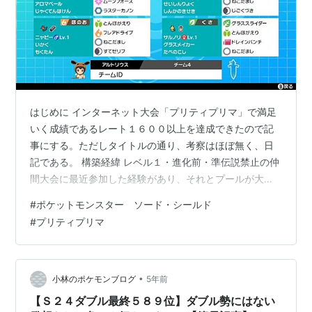
はじめに インターネット大会「プリティプリマ」で満足
いく成績であるレート１６００以上を達成できたので記
事にする。ただしタイトルの通り、考察はほぼ無く、日
記である。 構築経緯 レベル１・進化前・準伝説禁止の仲
間大会に最近参加した経験があり、それとプールが大体
同じなので、比較的考察がはかどった。 違う点 ・イワー
#
ポケットモンスター ソード・シールド
ク、ストライクあたりが使えない ・レベル５０（最強ア
#
プリティプリマ
イテムだったはずのきのみジュースが弱い、技に違いが
ある） ・ダクマ、べベノムあたりが使える とりあえずニ
ューラが最強なのは間違いない。そんな最強のニューラ
に最強アイテムの進化の輝石を持たせて、さらにコーチ
•
小林のポケモンブログ
5年前
ングで強化すれば最強の三乗である。…
【Ｓ２４ダブル最終５８９位】ダブル勢にはない