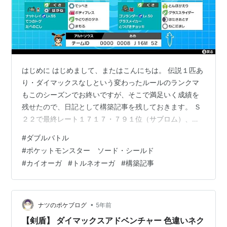
はじめに はじめまして、またはこんにちは。 伝説１匹あ
り・ダイマックスなしという変わったルールのランクマ
もこのシーズンでお終いですが、そこで満足いく成績を
残せたので、日記として構築記事を残しておきます。 Ｓ
２２で最終レート１７１７・７９１位（サブロム）、Ｓ
２３では最終レート１７２２・５７４位（メインロ
#
ダブルバトル
ム）、最終レート１７１８・６２２位（サブロム）にな
#
ポケットモンスター ソード・シールド
りました。 なお、パーティとしては割と普通過ぎて記事
#
カイオーガ
#
トルネオーガ
#
構築記事
にするにはオリジナリティがあまりない（今までのもオ
リジナリティあるかというとそうでもないけど）ので、
簡易版の記事とします。 以下、常体とします。 構築経緯
Ｓ２１の時の構築記事末尾にて、を組み合わ…
•
ナツのポケブログ
5年前
【剣盾】 ダイマックスアドベンチャー 色違いネク