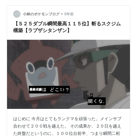
り速いタイム4:33:26を出していたからだ。 その後THE
ENDまで・ルミナスメイ…
•
小林のポケモンブログ
5年前
【Ｓ２５ダブル瞬間最高１１５位】斬るスクジム
構築【ラプザシタンザン】
はじめに 今月はとてもランクマを頑張った。メインサブ
合わせて２００戦を越えた。 その成果か、２０日を越え
た終盤だというのに、１００位台前半、つまり瞬間二桁