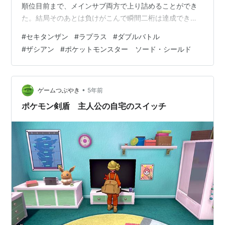
順位目前まで、メインサブ両方で上り詰めることができ
た。結局そのあとは負けがこんで瞬間二桁は達成できな
かった（タイトルでお察しの通りである）が、この初め
#
セキタンザン
#
ラプラス
#
ダブルバトル
ての快挙が死ぬほどうれしかったので、意気揚々と記事
#
ザシアン
#
ポケットモンスター ソード・シールド
に残すことにした。ランクマ後半でこんな高順位になれ
たのは、去年の８月以来である。 またこれもタイトルで
お察しだと思うが、今回もセキタンザンだ。このポケモ
ンに何度もお世話になっている。 構築経緯 セキタンザン
•
ゲームつぶやき
5年前
と言えばの波乗り起動が有名だが、最近はア…
ポケモン剣盾 主人公の自宅のスイッチ