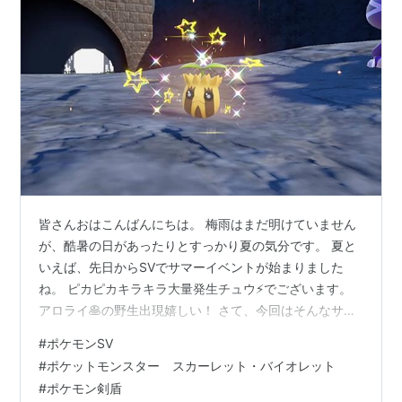
皆さんおはこんばんにちは。 梅雨はまだ明けていません
が、酷暑の日があったりとすっかり夏の気分です。 夏と
いえば、先日からSVでサマーイベントが始まりました
ね。 ピカピカキラキラ大量発生チュウ⚡でございます。
アロライ🥞の野生出現嬉しい！ さて、今回はそんなサマ
ーイベントでピカ族の色違い捜索……ではなく、前回の記
#
ポケモンSV
事の最後に触れていた2匹目の色違いヒマナッツと剣盾を
#
ポケットモンスター スカーレット・バイオレット
用いた色違いナマコブシの国際孵化の結果発表回となり
#
ポケモン剣盾
ます。 hoshi-dachi3.hatenadiary.jp というのも、サマー