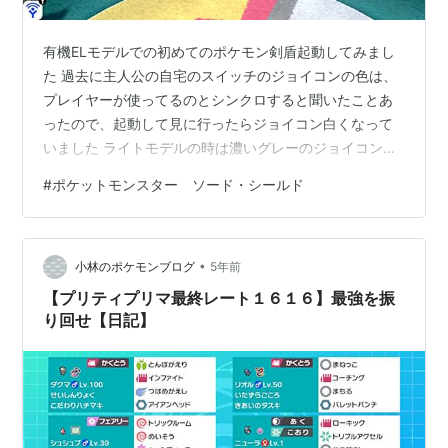
有機ELモデルでの初めてのポケモン剣盾起動してみまし
た 過去に主人公の自宅のスイッチのジョイコンの色は、
プレイヤーが使ってるのとシンクロすると聞いたことあ
ったので、起動して見に行ったらジョイコン白くなって
いました ライトモデルの時は濃いグレーのジョイコンだ
ったんですが ただ、スタンドは黒いままですね、白の有
#
ポケットモンスター ソード・シールド
機ELモデルはスタンドも白いですが
•
小林のポケモンブログ
5年前
【プリティプリマ最終レート１６１６】最強を振
り回せ【日記】