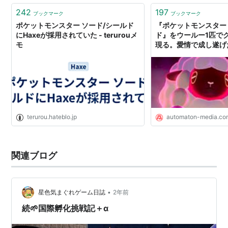
242
197
ブックマーク
ブックマーク
ポケットモンスター ソード/シールド
『ポケットモンスター
にHaxeが採用されていた - terurouメ
ド』をウールー1匹で
モ
現る。愛情で成し遂げた
AUTOMATON
terurou.hateblo.jp
automaton-media.co
関連ブログ
•
星色気まぐれゲーム日誌
2年前
続‪🌱‬国際孵化挑戦記＋α