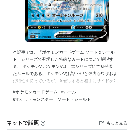
本記事では、「ポケモンカードゲーム ソード＆シール
ド」シリーズで登場した特殊なカードについて解説す
る。 ポケモンV ポケモンVは、本シリーズにて初登場し
たルールである。ポケモンVは高いHPと強力なワザおよ
び特性を持っているが、きぜつすると相手にサイドを2枚
とられる。また、1進化や2進化のポケモンもたねポケモ
#
ポケモンカードゲーム
#
ルール
ンとして扱われる。 ポケモンVMAX ポケモンVMAXは、
#
ポケットモンスター ソード・シールド
ポケモンVから進化するカードである。ポケモンVと比べ
てHPやワザ、特性がより強力になるが、きぜつすると相
手にサイドを3枚とられる。イラストには、ダイマックス
ネットで話題
もっと見る
したポケモンが描かれている。 アメイジングレア アメイ
ジングレアのカードは、強…