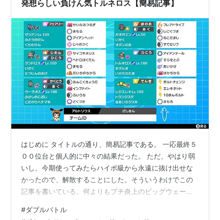
発想らしい負けん気トルネロス【簡易記事】
はじめに タイトルの通り、簡易記事である。 一応最終５
００位台と個人的に中々の結果だった。 ただ、やはり弱
いし、今期使ってみたらハイボ級から永遠に抜け出せな
かったので、解散することにした。そういうわけでこの
記事を書いている。何よりもプチ炎上のビッグウェーブ
に乗るなら今である。 構築経緯 負けん気を使ってみたか
#
ダブルバトル
った。ただそれだけのために特性パッチまで消費した。