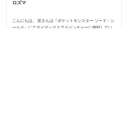
ロズマ
こんにちは。 皆さんは『ポケットモンスター ソード・シ
ールド』にてダイマックスアドベンチャーに挑戦してい
ますか？ ダイマックスアドベンチャーはDLC「冠の雪
原」の新要素です。 以前そこでゲットした伝説ポケモン
(色違い)についていくつか記事を書きました↓↓↓
pokenats.hatenablog.jp pokenats.hatenablog.jp
#
色違い
#
色違いポケモン
#
ポケモン剣盾
pokenats.hatenablog.jp この記事を書いた後、ある色違