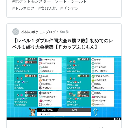
#
ポケットモンスター ソード・シールド
選出画面で負けん気を悟られてはいけないし、相手が威
#
トルネロス
#
負けん気
#
ザシアン
嚇を持ってきてくれないと話にならないので、 ①相手が
威嚇を出したくなる ②追い風パに見える ③負けん気ト
ルネロスはダイマしないと弱いので、ダイマしなくても
強いポケモンで固めたい という条件…
•
小林のポケモンブログ
5年前
【レベル１ダブル仲間大会５勝２敗】初めてのレ
ベル１縛り大会構築【Ｆカップふじもん】