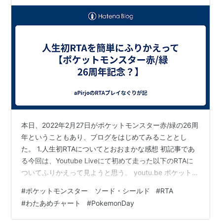
本日、2022年2月27日がポケットモンスター赤/緑の26周
年ということもあり、ブログをはじめてみることとし
た。 1.人生初RTAについてとおおまかな感想 初記事であ
る今回は、Youtube Liveにて初めて走った以下のRTAに
ついてふりかえって見ようと思う。 youtu.be ポケットモ
ンスター ソード Any% No DLCというレギュレーション
#
ポケットモンスター ソード・シールド
#
RTA
において、わたあめチャートと呼ばれるチャートでプレ
#
わたあめチャート
#
PokemonDay
イした。記録は4:39:02であった。完走当時はかなり悔し
い思いをした。 というのも、それ以前に非公式ながらよ