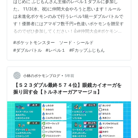
はじめに ふじもんさん主催のレベル１ダブルに参加し
た。 11/3(水、祝)に仲間大会やろうと思います！ルール
は未進化ポケモンのみで行うレベル1統一ダブルバトルで
す！優勝者にはアマギフ数千円+色違いポケモンを贈呈す
るのでぜひ参加してください！👍#仲間大会#ポケモン剣
盾 pic.twitter.com/u8v62Xy9UL — ふじもん
#
ポケットモンスター ソード・シールド
(@hatena_gamesuki) 2021年10月21日 レベル１の世界
#
ダブルバトル
#
レベル１
#
Fカップふじもん
にも色々あるようで、大会ごとにルールが異なるよう
だ。この大会の特徴としては、 ①ダイマ飴使用可能、ダ
イマックスもOK、努力値振りはあり ②過去作産・ＧＯ
産の使用は可能だが過去作でしか再現で…
•
小林のポケモンブログ
5年前
【Ｓ２３ダブル最終５７４位】眼鏡カイオーガを
振り回す会【トルネオーガアマージョ】