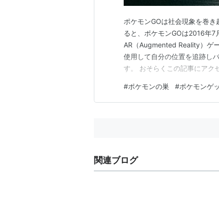
ポケモンGOは社会現象を巻き
ると、ポケモンGOは2016年
AR（Augmented Real
使用して自分の位置を追跡し
す。 おそらくこの記事にアク
モンの巣」についてインプット
#
ポケモンの巣
#
ポケモンゲ
おける巣と各ポケモンを効率
【この記事でわかること】  
関連ブログ