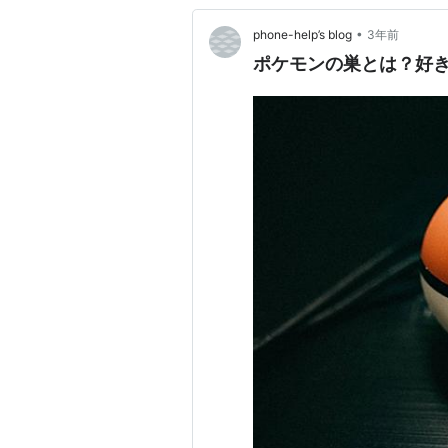
•
phone-help’s blog
3年前
ポケモンの巣とは？好