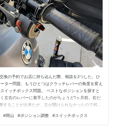
ル交換の予約でお店に持ち込んだ際、相談を2つした。ひ
ヒーター問題、もうひとつはクラッチレバーの角度を変え
スイッチボックス問題。 ベストなポジションを探すと
く左右のレバーに着手したのがちょうど1ヶ月前。右だ
調整することが出来たが、左が開けられなかったので何と
ateblo.jp すると左ミラー部分に「隠しネジ」があって、こ
#
岡山
#
ポジション調整
#
スイッチボックス
じだとわかった。一方グリップヒーターの件は、思ったほ
…