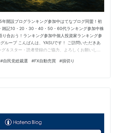
25年開設ブログランキング参加中はてなブログ同盟！初
雑記10・20・30・40・50・60代ランキング参加中株
向語り合おう！ランキング参加中個人投資家ランキング参
グループ こんばんは、YASUです！ ご訪問いただきあ
ング＆スター・読者登録のご協力、よろしくお願いしま
とポジション調整 注目銘柄とセクター動向 FX自動売買の試
#
自民党総裁選
#
FX自動売買
#
損切り
政府機関の閉鎖リスクに始まり、雇用統計の発表が遅れる