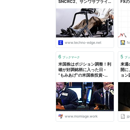
SNCRC2、サンワサプライ
FX
が発売。各社ハンコン対応、
分析
シート付きでポジション調整
も可 | テクノエッジ
TechnoEdge
www.techno-edge.net
fx
6
5
ブックマーク
ブ
米国株はポジション調整！利
来週
確が好調銘柄に入った日 -
開に
”もみあげ”の米国株投資-お
ョン
金で幸せになる！-
www.momiage.work
jp