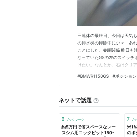
三連休の最終日、今日は天気
の排水桝の掃除中に少々「あ
ことにした。©腰関係 昨日も
なっていたGSの左のスイッチ
けたい。なんとか。右はクリ
方に聞き、海外の動画を観て、
#
BMWR1150GS
#
ポジション
が、現物を目の前にあと一歩、どうして
もうあと一歩のはず。何とかで
ネットで話題
8
7
ブックマーク
ブッ
約5万円で省スペースなレー
米1
スシム用コックピット150-
のポ