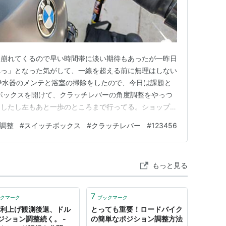
も崩れてくるので早い時間帯に淡い期待もあったが一昨日
れっ」となった気がして、一線を超える前に無理はしない
浄水器のメンテと浴室の掃除をしたので、今日は課題と
ボックスを開けて、クラッチレバーの角度調整をやっつ
アしたし左もあと一歩のところまで行ってる。ショップの
パーツリストの説明図を探し、GS乗り方にも聞いた。
調整
#
スイッチボックス
#
クラッチレバー
#
123456
も開かなかった。 exmaruisu.hateblo.jp でも
きる…
もっと見る
7
クマーク
ブックマーク
%利上げ観測後退、ドル
とっても重要！ロードバイク
ジション調整続く。 -
の簡単なポジション調整方法