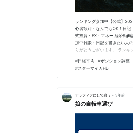
ランキング参加中【公式】20
心者歓迎・なんでもOK！日記・
式投資・FX・マネー 経済動
加中雑談・日記を書きたい人の
りがとうございます。 ランキ
す。 目次 NISA以外の整理
#
日経平均
#
ポジション調整
練 週末に向けて 今週は米国
#
スターマイカHD
可能性の報道、さらに週末…
•
アラフィフにして惑う
3年前
娘の自転車選び