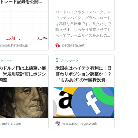
のトレード記録を公開・
するブログ
ロードバイクやクロスバイク、マ
ウンテンバイク。グラベルロード
は高価な自転車です。見ただけで
購入せず、しっかり試乗させても
らってフレームサイズをお店の人
に相談してから購入しましょう。
yosou.hateblo.jp
pedalista.net
サドルの高さ サドルの高さはポ
ジション全体の基準となるので一
番最初に合わせます。サドルの高
5
ックマーク
ブックマーク
さによってハンドル周りのポ...
のドル／円は上値重い展
米国株はハイテク有利に！日
、米雇用統計前にポジシ
替わりポジション調整か！？
調整
- ”もみあげ”の米国株投資-
お金で幸せになる！-
.reuters.com
www.momiage.work