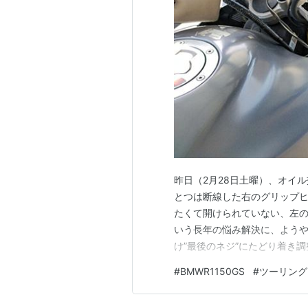
昨日（2月28日土曜）、オイ
とつは断線した右のグリップ
たくて開けられていない、左の
いう長年の悩み解決に、ようや
け”最後のネジ”にたどり着き
かしたく…。 exmaruisu.h
#
BMWR1150GS
#
ツーリング
れを外せば開けられそうな感
ど簡単ではなく…色々説明を聞