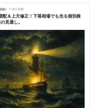
•
脱線）
10ヶ月前
増配＆上方修正！下落相場でも光る個別株
後の見通し。